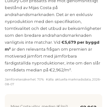
Luxury Golf prissätts inte mot genomsnittligt
bestånd av Mijas Costa på
andrahandsmarknaden. Det är en exklusiv
nyproduktion med den specifikation,
tomtkvalitet och det utbud av bekvämligheter
som den bredare andrahandsmarknaden
vanligtvis inte matchar. Vid
€5,679 per byggd
m²
är den relevanta frågan om premien är
motiverad jämfört med jämförbara
färdigställda nyproduktioner, inte om den slår
områdets median på €2,962/m².
Jämförelsesäkerhet: 70% · Källa: aktuella marknadsdata, 2026-
08-07
Mijas Costa villor, median (€/m²)