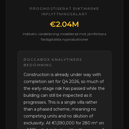
PROGNOSTISERAT RIKTMÄRKE
INFLYTTNINGSKLART
€2.04M
Indikativ värdeökning modellerad mot jämförbara
färdigställda nyproduktioner
ROCCABOX ANALYTIKERS
BEDÖMNING
Construction is already under way with
completion set for Q4 2026, so much of
the early-stage risk has passed while the
building can still be inspected as it
progresses. This is a single villa rather
than a phased scheme, meaning no
competing units and no dilution of
exclusivity. At €1,590,000 for 280 m² on