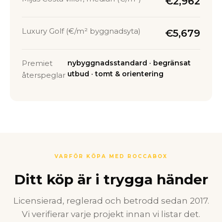
€2,962
Luxury Golf (€/m² byggnadsyta)
€5,679
Premiet
nybyggnadsstandard · begränsat
utbud · tomt & orientering
återspeglar
VARFÖR KÖPA MED ROCCABOX
Ditt köp är i trygga händer
Licensierad, reglerad och betrodd sedan 2017.
Vi verifierar varje projekt innan vi listar det.