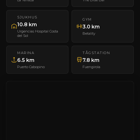
La Terraza
The Blue Bar
SJUKHUS
GYM
10.8 km
3.0 km
Urgencias Hospital Costa
Betality
del Sol
MARINA
TÅGSTATION
6.5 km
7.8 km
Puerto Cabopino
Fuengirola