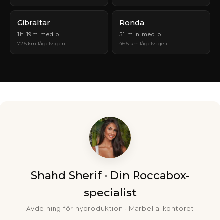
Gibraltar
Ronda
1h 19m med bil
51 min med bil
72.5 km fågelvägen
46.5 km fågelvägen
Shahd Sherif · Din Roccabox-
specialist
Avdelning för nyproduktion · Marbella-kontoret