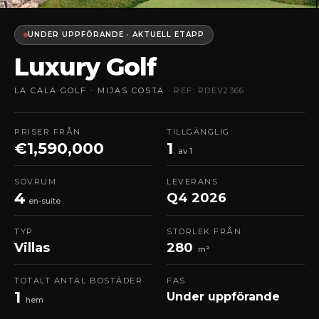
UNDER UPPFÖRANDE · AKTUELL ETAPP
Luxury Golf
LA CALA GOLF · MIJAS COSTA
· REF: RDEV2366
PRISER FRÅN
TILLGÄNGLIG
€1,590,000
1
av 1
SOVRUM
LEVERANS
4
Q4 2026
en-suite
TYP
STORLEK FRÅN
Villas
280
m²
TOTALT ANTAL BOSTÄDER
FAS
1
Under uppförande
hem