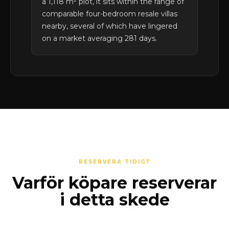
a 1,118 m² plot, it sits within the range of
comparable four-bedroom resale villas
nearby, several of which have lingered
on a market averaging 281 days.
RESERVERA TIDIGT
Varför köpare reserverar
i detta skede