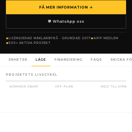
FÅ MER INFORMATION →
💬 WhatsApp oss
LICENSIERAD MÄKLARBYRÅ · GRUNDAD 2017
AIPP MEDLEM
500+ AKTIVA PROJEKT
ENHETER
LÄGE
FINANSIERING
FAQS
SKICKA F
PROJEKTETS LIVSCYKEL
KOMMER SNART
OFF-PLAN
MED TILLSTÅND