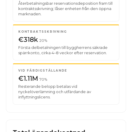
Återbetalningsbar reservationsdeposition fram till
kontraktsskrivning; låser enheten från den öppna
marknaden.
KONTRAKTSSKRIVNING
€318k
20%
Första delbetalningen till byggherrens säkrade
spärrkonto, cirka 4–8 veckor efter reservation.
VID FÄRDIGSTÄLLANDE
€1.11M
70%
Resterande belopp betalas vid
nyckelöverlämning och utfärdande av
inflyttningslicens.