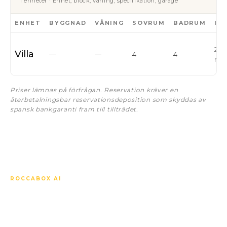
1 enheter · Enhet, block, våning, specifikation, garage
ENHET
BYGGNAD
VÅNING
SOVRUM
BADRUM
IN
280
Villa
—
—
4
4
m²
Priser lämnas på förfrågan. Reservation kräver en
återbetalningsbar reservationsdeposition som skyddas av
spansk bankgaranti fram till tillträdet.
ROCCABOX AI
Fråga vad du vill om
Luxury Golf.