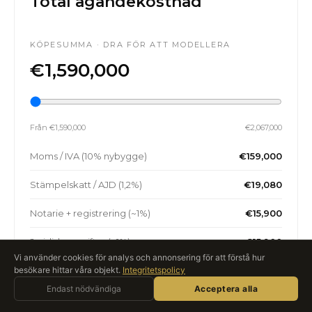
Total ägandekostnad
KÖPESUMMA · DRA FÖR ATT MODELLERA
€1,590,000
Från €1,590,000
€2,067,000
Moms / IVA (10% nybygge)
€159,000
Stämpelskatt / AJD (1,2%)
€19,080
Notarie + registrering (~1%)
€15,900
Juridiska avgifter (~1%)
€15,900
Vi använder cookies för analys och annonsering för att förstå hur
besökare hittar våra objekt.
Integritetspolicy
Totalt
Fråga Roccabox
€1,783,980
Endast nödvändiga
AI-ASSISTENT · LIVE
Acceptera alla