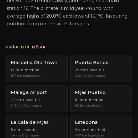
del Sol is 22 minutes away, and Fuengirola's train
station 16. The climate is mild year-round, with
average highs of 20.8°C and lows of 15.1°C, favouring
outdoor living on the villa's terraces.
FRÅN DIN DÖRR
Marbella Old Town
Puerto Banús
17 min med bil
25 min med bil
15.7 km fågelvägen
22.5 km fågelvägen
Málaga Airport
Mijas Pueblo
27 min med bil
10 min med bil
24.3 km fågelvägen
9.2 km fågelvägen
La Cala de Mijas
Estepona
8 min med bil
44 min med bil
7.4 km fågelvägen
40.7 km fågelvägen