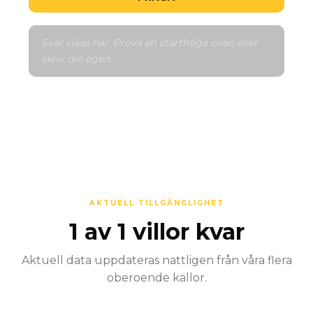
Svar visas här. Prova en startfråga ovan eller 
skriv din egen.
AKTUELL TILLGÄNGLIGHET
1 av 1 villor kvar
Aktuell data uppdateras nattligen från våra flera
oberoende källor.