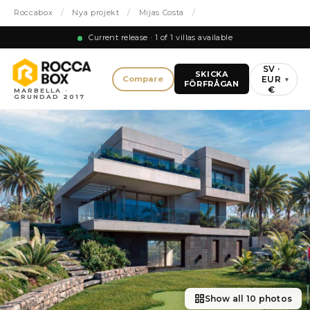
Roccabox
/
Nya projekt
/
Mijas Costa
/
Current release · 1 of 1 villas available
SV ·
SKICKA
EUR
Compare
▾
FÖRFRÅGAN
€
MARBELLA ·
GRUNDAD 2017
Show all 10 photos