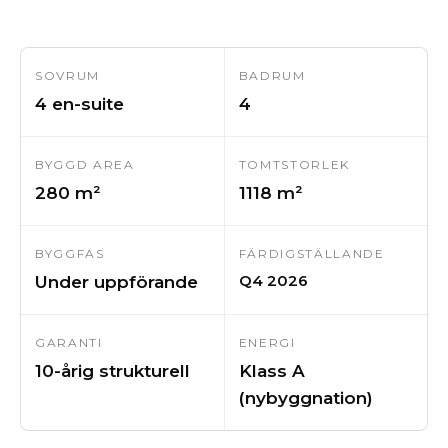
SOVRUM
BADRUM
4 en-suite
4
BYGGD AREA
TOMTSTORLEK
280 m²
1118 m²
BYGGFAS
FÄRDIGSTÄLLANDE
Q4 2026
Under uppförande
GARANTI
ENERGI
10-årig strukturell
Klass A
(nybyggnation)