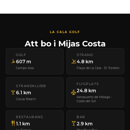
LA CALA GOLF
Att bo i Mijas Costa
GOLF
STRAND
607 m
4.8 km
Campo Asia
Playa de La Cala - El Torreón
FLYGPLATS
STRANDKLUBB
24.8 km
6.1 km
Aeropuerto de Málaga -
Cocoa Beach
Costa del Sol
RESTAURANG
BAR
1.1 km
2.9 km