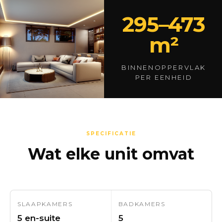
295–473
m²
BINNENOPPERVLAK
PER EENHEID
SPECIFICATIE
Wat elke unit omvat
SLAAPKAMERS
BADKAMERS
5 en-suite
5