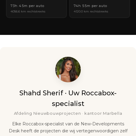
73h 45m per auto
74h 55m per auto
4056.6 km rechtstreeks
4120.0 km rechtstreeks
Shahd Sherif · Uw Roccabox-
specialist
Afdeling Nieuwbouwprojecten · kantoor Marbella
Elke Roccabox-specialist van de New-Developments
Desk heeft de projecten die wij vertegenwoordigen zelf