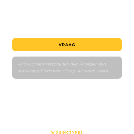
Reserveringsproces
De buurt
Vergelijk met vergelijkbare
VRAAG
Antwoorden verschijnen hier. Probeer een 
startvraag hierboven of typ uw eigen vraag.
WONINGTYPES