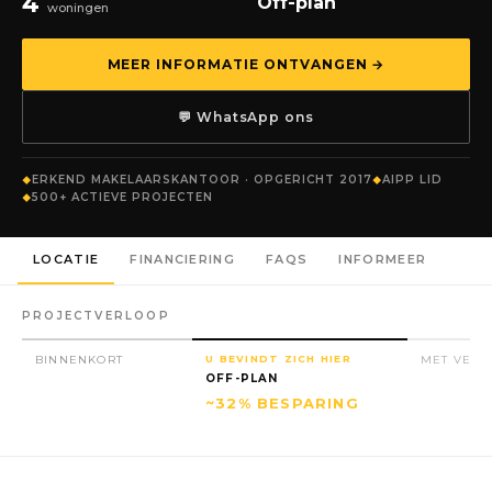
4
Off-plan
woningen
MEER INFORMATIE ONTVANGEN →
💬 WhatsApp ons
ERKEND MAKELAARSKANTOOR · OPGERICHT 2017
AIPP LID
500+ ACTIEVE PROJECTEN
LOCATIE
FINANCIERING
FAQS
INFORMEER
PROJECTVERLOOP
BINNENKORT
U BEVINDT ZICH HIER
MET VERG
OFF-PLAN
~32% BESPARING