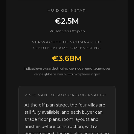
HUIDIGE INSTAP
€2.5M
Prijzen van Off-plan
VERWACHTE BENCHMARK BIJ
SLEUTELKLARE OPLEVERING
€3.68M
Indicatieve waardestijging gemodelleerd tegenover
vergelijkbare nieuwbouwopleveringen
VISIE VAN DE ROCCABOX-ANALIST
At the off-plan stage, the four villas are
still fully available, and each buyer can
shape floor plans, room layouts and
finishes before construction, with a
dedicated architectural plan prepared on