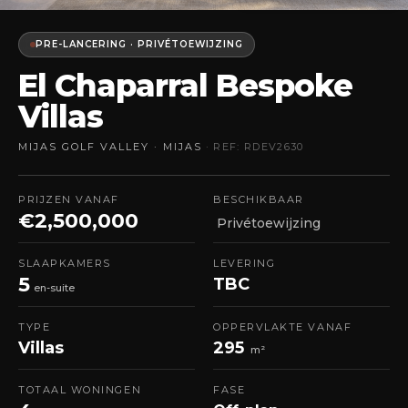
PRE-LANCERING · PRIVÉTOEWIJZING
El Chaparral Bespoke
Villas
MIJAS GOLF VALLEY · MIJAS
· REF: RDEV2630
PRIJZEN VANAF
BESCHIKBAAR
€2,500,000
Privétoewijzing
SLAAPKAMERS
LEVERING
5
TBC
en-suite
TYPE
OPPERVLAKTE VANAF
Villas
295
m²
TOTAAL WONINGEN
FASE