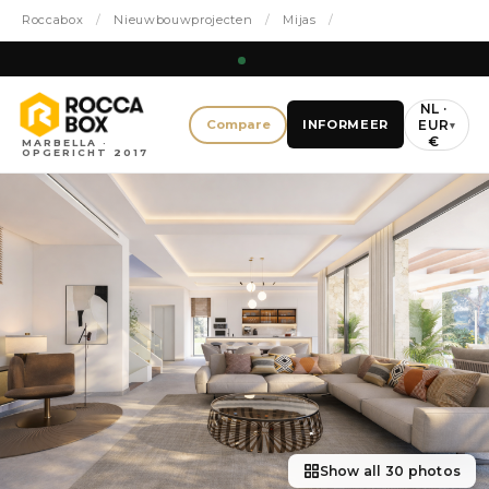
Roccabox
/
Nieuwbouwprojecten
/
Mijas
/
NL ·
EUR
Compare
INFORMEER
▾
€
MARBELLA ·
OPGERICHT 2017
Show all 30 photos