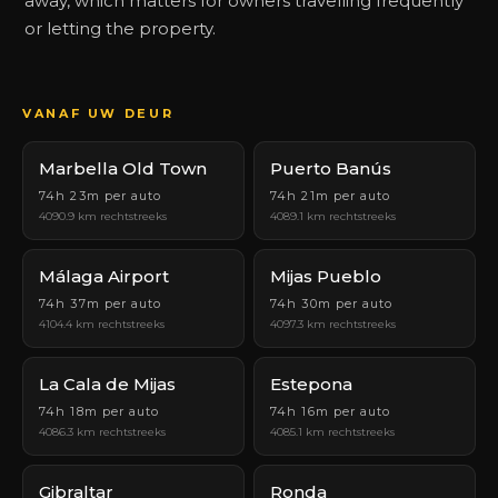
away, which matters for owners travelling frequently
or letting the property.
VANAF UW DEUR
Marbella Old Town
Puerto Banús
74h 23m per auto
74h 21m per auto
4090.9 km rechtstreeks
4089.1 km rechtstreeks
Málaga Airport
Mijas Pueblo
74h 37m per auto
74h 30m per auto
4104.4 km rechtstreeks
4097.3 km rechtstreeks
La Cala de Mijas
Estepona
74h 18m per auto
74h 16m per auto
4086.3 km rechtstreeks
4085.1 km rechtstreeks
Gibraltar
Ronda