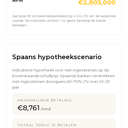
All-in
€2,805,000
Jaarlijkse IBI (onroerendezaakbelasting) ≈ 0,4–1,1% van de kadastrale
waarde. Servicekosten variëren. Uw gestor bevestigt de exacte
bedragen.
Spaans hypotheekscenario
Indicatieve hypotheek voor niet-ingezetenen op de
bovenstaande schuifprijs. Spaanse banken verstrekken
niet-ingezetenen doorgaans 60–70% LTV over 20–25
jaar.
MAANDELIJKSE BETALING
€8,761
/mnd
TOTAAL TERUG TE BETALEN