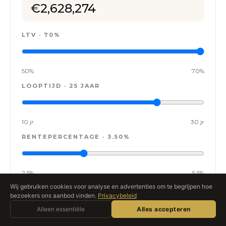
€2,628,274
LTV ·
70%
50%
70%
LOOPTIJD ·
25 JAAR
10 jr
30 jr
RENTEPERCENTAGE ·
3.50%
2.5%
5.5%
Wij gebruiken cookies voor analyse en advertenties om te begrijpen hoe
Vereiste aanbetaling
€750,000
bezoekers ons aanbod vinden.
Privacybeleid
Vraag Roccabox
Alleen essentiële
Alles accepteren
AI-ASSISTENT · LIVE
Leenbedrag
€1,750,000