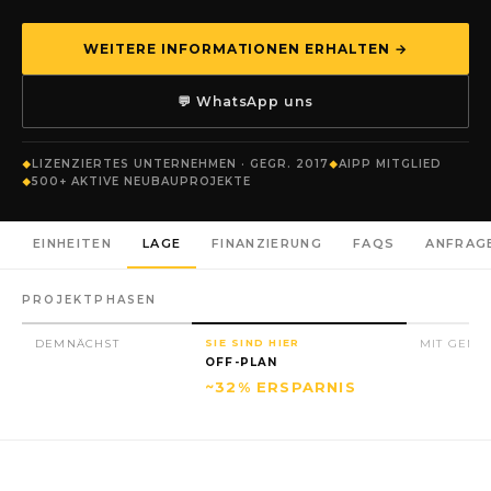
WEITERE INFORMATIONEN ERHALTEN →
💬 WhatsApp uns
LIZENZIERTES UNTERNEHMEN · GEGR. 2017
AIPP MITGLIED
500+ AKTIVE NEUBAUPROJEKTE
EINHEITEN
LAGE
FINANZIERUNG
FAQS
ANFRAG
PROJEKTPHASEN
DEMNÄCHST
SIE SIND HIER
MIT GENE
OFF-PLAN
~32% ERSPARNIS