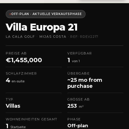
OFF-PLAN · AKTUELLE VERKAUFSPHASE
Villa Europa 21
LA CALA GOLF · MIJAS COSTA
· REF: RDEV2217
PREISE AB
VERFÜGBAR
€1,455,000
1
von 1
SCHLAFZIMMER
ÜBERGABE
4
~25 mo from
en-suite
purchase
TYP
GRÖSSE AB
Villas
253
m²
WOHNEINHEITEN GESAMT
PHASE
1
Off-plan
Startseite