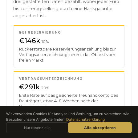
drei gestaffelten Raten bezahlt, wobei jeder Euro
bis zur Fertigstellung durch eine Bankgarantie
abgesichert ist.
BEI RESERVIERUNG
€146k
10%
Rückerstattbare Reservierungsanzahlung bis zur
Vertragsunterzeichnung; nimmt das Objekt vom
freien Markt.
VERTRAGSUNTERZEICHNUNG
€291k
20%
Erste Rate auf das gesicherte Treuhandkonto des
Bauträgers, etwa 4–8 Wochen nach der
Reservierung.
Wir verwenden Cookies für Analyse und Werbung, um zu verstehen, wie
Besucher unsere Angebote finden.
Datenschutzerklärung
Roccabox fragen
BEI FERTIGSTELLUNG
Nur essenzielle
Alle akzeptieren
KI-ASSISTENT · LIVE
€1.02M
70%