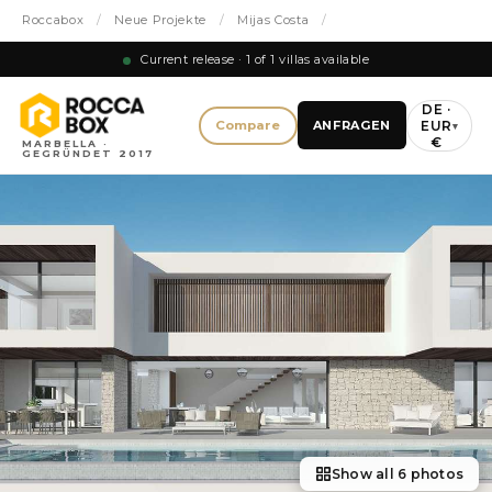
Roccabox
/
Neue Projekte
/
Mijas Costa
/
Current release · 1 of 1 villas available
DE ·
EUR
Compare
ANFRAGEN
▾
€
MARBELLA ·
GEGRÜNDET 2017
Show all 6 photos