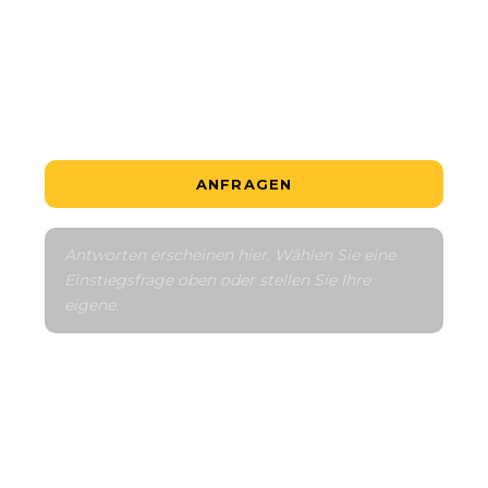
Erzählen Sie mir von der Umgebung
Mit ähnlichen vergleichen
ANFRAGEN
Antworten erscheinen hier. Wählen Sie eine 
Einstiegsfrage oben oder stellen Sie Ihre 
eigene.