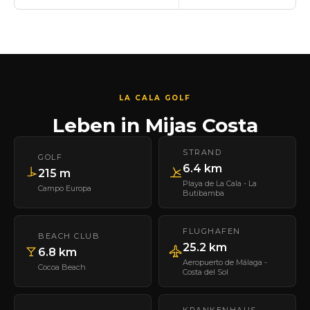
LA CALA GOLF
Leben in Mijas Costa
STRAND
GOLF
6.4 km
215 m
Playa de La Cala - La
Campo Europa
Butibamba
FLUGHAFEN
BEACH CLUB
25.2 km
6.8 km
Aeropuerto de Málaga -
Cocoa Beach
Costa del Sol