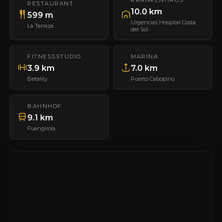
KRANKENHAUS
RESTAURANT
10.0 km
599 m
Urgencias Hospital Costa
La Terraza
del Sol
FITNESSSTUDIO
MARINA
3.9 km
7.0 km
Betality
Puerto Cabopino
BAHNHOF
9.1 km
Fuengirola