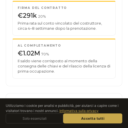
FIRMA DEL CONTRATTO
€291k
20%
Prima rata sul conto vincolato del costruttore,
circa 4–8 settimane dopo la prenotazione.
AL COMPLETAMENTO
€1.02M
70%
Il saldo viene corrisposto al momento della
consegna delle chiavi e del rilascio della licenza di
prima occupazione.
Costo totale di acquisto
Utilizziamo i cookie per analisi e pubblicità, per aiutarci a capire come i
visitatori trovano i nostri annunci.
Informativa sulla privacy
Chiedi a Roccabox
Solo essenziali
ASSISTENTE AI · IN TEMPO REALE
Accetta tutti
PREZZO D'ACQUISTO · TRASCINA PER SIMULARE