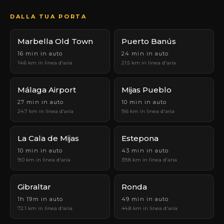
DALLA TUA PORTA
Marbella Old Town
Puerto Banús
16 min in auto
24 min in auto
14.6 km in linea d'aria
21.5 km in linea d'aria
Málaga Airport
Mijas Pueblo
27 min in auto
10 min in auto
24.7 km in linea d'aria
9.6 km in linea d'aria
La Cala de Mijas
Estepona
10 min in auto
43 min in auto
9.0 km in linea d'aria
39.8 km in linea d'aria
Gibraltar
Ronda
1h 19m in auto
49 min in auto
72.1 km in linea d'aria
44.8 km in linea d'aria