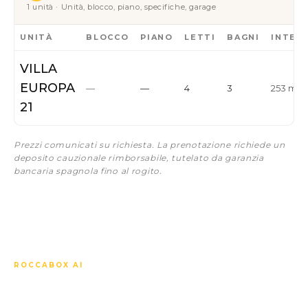
1 unità · Unità, blocco, piano, specifiche, garage
UNITÀ
BLOCCO
PIANO
LETTI
BAGNI
INTER
VILLA
EUROPA
—
—
4
3
253 m²
21
Prezzi comunicati su richiesta. La prenotazione richiede un
deposito cauzionale rimborsabile, tutelato da garanzia
bancaria spagnola fino al rogito.
ROCCABOX AI
Ci chieda qualsiasi cosa su