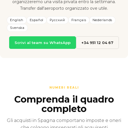
organizzeremo una visita privata entro la settimana.
Transfer dall'aeroporto organizzato ove utile.
English
Español
Русский
Français
Nederlands
Svenska
Scrivi al team su WhatsApp
+34 951 12 04 67
NUMERI REALI
Comprenda il quadro
completo
Gli acquisti in Spagna comportano imposte e oneri
che colgono impreparati gli acquirenti