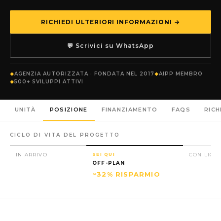
RICHIEDI ULTERIORI INFORMAZIONI →
💬 Scrivici su WhatsApp
AGENZIA AUTORIZZATA · FONDATA NEL 2017
AIPP MEMBRO
500+ SVILUPPI ATTIVI
UNITÀ
POSIZIONE
FINANZIAMENTO
FAQS
RICH
CICLO DI VITA DEL PROGETTO
IN ARRIVO
SEI QUI
CON LICE
OFF-PLAN
~32% RISPARMIO