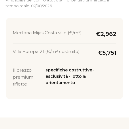
Affidabilità del confronto: 70% · Fonte: dati di mercato in
tempo reale, 07/08/2026
Mediana Mijas Costa ville (€/m²)
€2,962
Villa Europa 21 (€/m² costruito)
€5,751
Il prezzo
specifiche costruttive ·
esclusività · lotto &
premium
orientamento
riflette