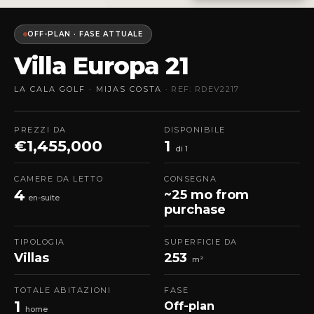
OFF-PLAN · FASE ATTUALE
Villa Europa 21
LA CALA GOLF · MIJAS COSTA
· REF: RDEV2217
PREZZI DA
DISPONIBILE
€1,455,000
1
di 1
CAMERE DA LETTO
CONSEGNA
4
~25 mo from
en-suite
purchase
TIPOLOGIA
SUPERFICIE DA
Villas
253
m²
TOTALE ABITAZIONI
FASE
1
Off-plan
home