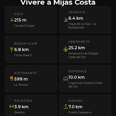
Vivere a Mijas Costa
SPIAGGIA
GOLF
6.4 km
215 m
Playa de La Cala - La
Campo Europa
Butibamba
AEROPORTO
BEACH CLUB
25.2 km
6.8 km
Aeropuerto de Málaga -
Cocoa Beach
Costa del Sol
OSPEDALE
RISTORANTE
10.0 km
599 m
Urgencias Hospital Costa
La Terraza
del Sol
PALESTRA
MARINA
3.9 km
7.0 km
Betality
Puerto Cabopino