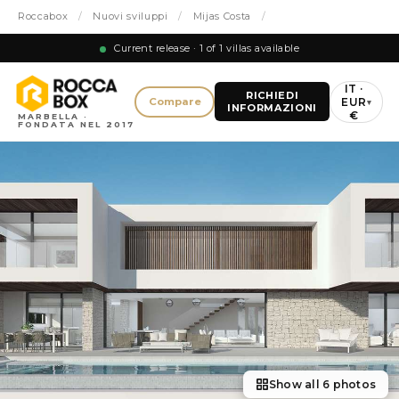
Roccabox
/
Nuovi sviluppi
/
Mijas Costa
/
Current release · 1 of 1 villas available
IT ·
RICHIEDI
EUR
Compare
▾
INFORMAZIONI
€
MARBELLA ·
FONDATA NEL 2017
Show all 6 photos