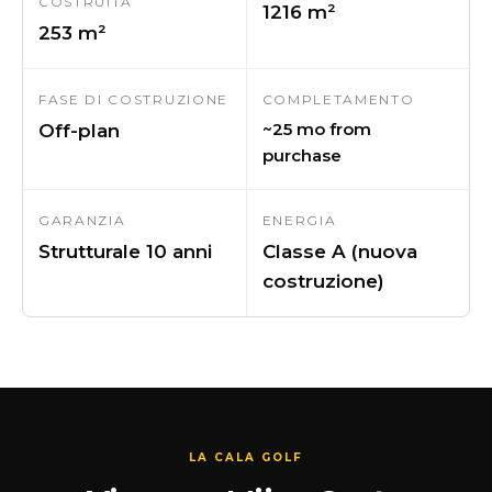
COSTRUITA
1216 m²
253 m²
FASE DI COSTRUZIONE
COMPLETAMENTO
~25 mo from
Off-plan
purchase
GARANZIA
ENERGIA
Strutturale 10 anni
Classe A (nuova
costruzione)
LA CALA GOLF