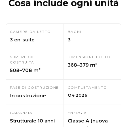
Cosa include ogni unità
CAMERE DA LETTO
BAGNI
3 en-suite
3
SUPERFICIE
DIMENSIONE LOTTO
COSTRUITA
368–379 m²
508–708 m²
FASE DI COSTRUZIONE
COMPLETAMENTO
Q4 2026
In costruzione
GARANZIA
ENERGIA
Strutturale 10 anni
Classe A (nuova