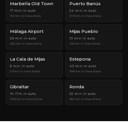
Marbella Old Town
Puerto Banús
17 min in auto
24 min in auto
15.3 km in linea d'aria
21.9 km in linea d'aria
Málaga Airport
Mijas Pueblo
29 min in auto
13 min in auto
26.5 km in linea d'aria
11.8 km in linea d'aria
La Cala de Mijas
Estepona
6 min in auto
43 min in auto
5.9 km in linea d'aria
39.8 km in linea d'aria
Gibraltar
Ronda
1h 17m in auto
52 min in auto
70.6 km in linea d'aria
48.1 km in linea d'aria