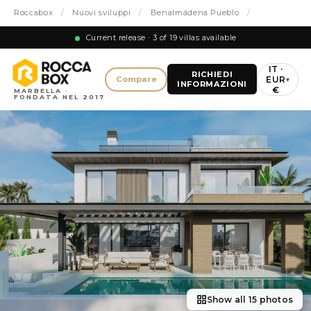
Roccabox
/
Nuovi sviluppi
/
Benalmádena Pueblo
/
Current release · 3 of 19 villas available
IT ·
RICHIEDI
EUR
Compare
▾
INFORMAZIONI
€
MARBELLA ·
FONDATA NEL 2017
Show all 15 photos