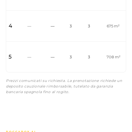
4
—
—
3
3
675 m²
5
—
—
3
3
708 m²
Prezzi comunicati su richiesta. La prenotazione richiede un
deposito cauzionale rimborsabile, tutelato da garanzia
bancaria spagnola fino al rogito.