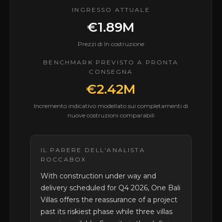
INGRESSO ATTUALE
€1.89M
Prezzi di In costruzione
BENCHMARK PREVISTO A PRONTA
CONSEGNA
€2.42M
Incremento indicativo modellato sui completamenti di
nuove costruzioni comparabili
IL PARERE DELL'ANALISTA
ROCCABOX
With construction under way and
delivery scheduled for Q4 2026, One Bali
Villas offers the reassurance of a project
past its riskiest phase while three villas