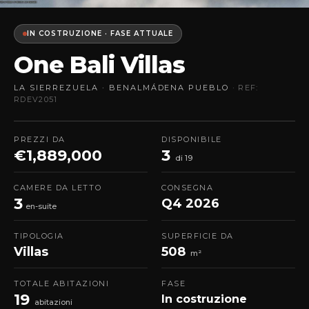
IN COSTRUZIONE · FASE ATTUALE
One Bali Villas
LA SIERREZUELA · BENALMÁDENA PUEBLO
· REF:
RDEV2051
PREZZI DA
DISPONIBILE
€1,889,000
3
di 19
CAMERE DA LETTO
CONSEGNA
3
Q4 2026
en-suite
TIPOLOGIA
SUPERFICIE DA
Villas
508
m²
TOTALE ABITAZIONI
FASE
19
In costruzione
abitazioni