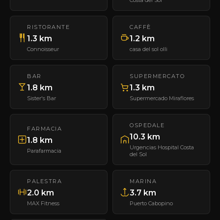
RISTORANTE
CAFFÈ
1.3 km
1.2 km
Connoisseur
casa del sol olli
BAR
SUPERMERCATO
1.8 km
1.3 km
Sister's Bar
Supermercado Miraflores
OSPEDALE
FARMACIA
10.3 km
1.8 km
Urgencias Hospital Costa
Parafarmacia
del Sol
PALESTRA
MARINA
2.0 km
3.7 km
MAX Fitness
Puerto Cabopino