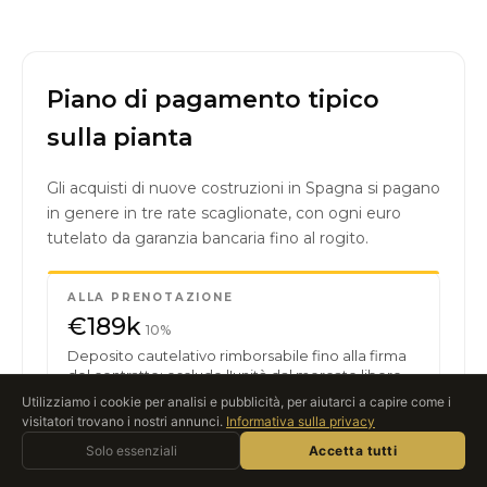
Piano di pagamento tipico
sulla pianta
Gli acquisti di nuove costruzioni in Spagna si pagano
in genere in tre rate scaglionate, con ogni euro
tutelato da garanzia bancaria fino al rogito.
ALLA PRENOTAZIONE
€189k
10%
Deposito cautelativo rimborsabile fino alla firma
del contratto; esclude l'unità dal mercato libero.
Utilizziamo i cookie per analisi e pubblicità, per aiutarci a capire come i
visitatori trovano i nostri annunci.
Informativa sulla privacy
Chiedi a Roccabox
FIRMA DEL CONTRATTO
Solo essenziali
ASSISTENTE AI · IN TEMPO REALE
Accetta tutti
€378k
20%