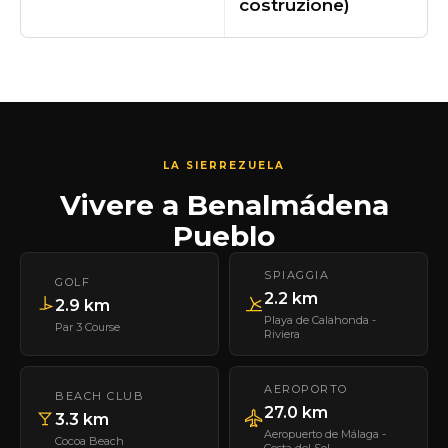
costruzione)
LA SIERREZUELA
Vivere a Benalmádena
Pueblo
SPIAGGIA
GOLF
2.2 km
2.9 km
Playa de Calahonda -
Par 3 Course
Riviera
AEROPORTO
BEACH CLUB
27.0 km
3.3 km
Aeropuerto de Málaga -
Cocoa Beach
Costa del Sol