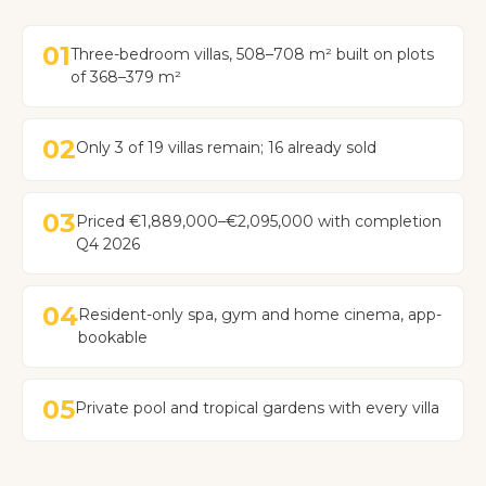
01
Three-bedroom villas, 508–708 m² built on plots
of 368–379 m²
02
Only 3 of 19 villas remain; 16 already sold
03
Priced €1,889,000–€2,095,000 with completion
Q4 2026
04
Resident-only spa, gym and home cinema, app-
bookable
05
Private pool and tropical gardens with every villa