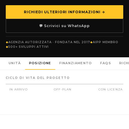
RICHIEDI ULTERIORI INFORMAZIONI →
💬 Scrivici su WhatsApp
AGENZIA AUTORIZZATA · FONDATA NEL 2017
AIPP MEMBRO
500+ SVILUPPI ATTIVI
UNITÀ
POSIZIONE
FINANZIAMENTO
FAQS
RICH
CICLO DI VITA DEL PROGETTO
IN ARRIVO
OFF-PLAN
CON LICENZA