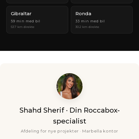
Gibraltar
Ronda
59 min med bil
33 min med bil
53.7 km direkte
30.2 km direkte
Shahd Sherif · Din Roccabox-
specialist
Afdeling for nye projekter · Marbella kontor