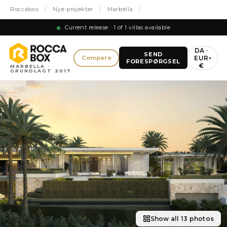
Roccabox
/
Nye projekter
/
Marbella
/
Current release · 1 of 1 villas available
DA ·
SEND
EUR
Compare
▾
FORESPØRGSEL
€
MARBELLA ·
GRUNDLAGT 2017
Show all 13 photos