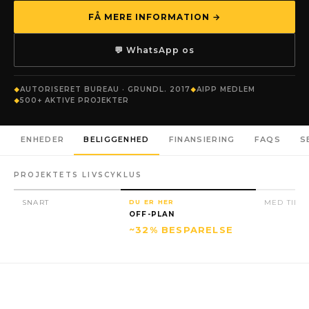
FÅ MERE INFORMATION →
💬 WhatsApp os
AUTORISERET BUREAU · GRUNDL. 2017
AIPP MEDLEM
500+ AKTIVE PROJEKTER
ENHEDER
BELIGGENHED
FINANSIERING
FAQS
S
PROJEKTETS LIVSCYKLUS
SNART
DU ER HER
MED TILL
OFF-PLAN
~32% BESPARELSE