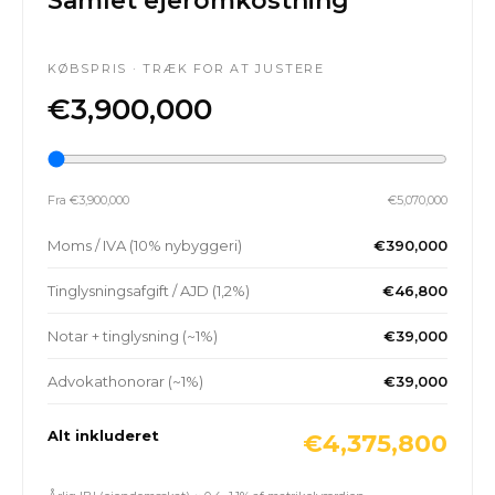
Samlet ejeromkostning
KØBSPRIS · TRÆK FOR AT JUSTERE
€3,900,000
Fra €3,900,000
€5,070,000
Moms / IVA (10% nybyggeri)
€390,000
Tinglysningsafgift / AJD (1,2%)
€46,800
Notar + tinglysning (~1%)
€39,000
Advokathonorar (~1%)
€39,000
Alt inkluderet
€4,375,800