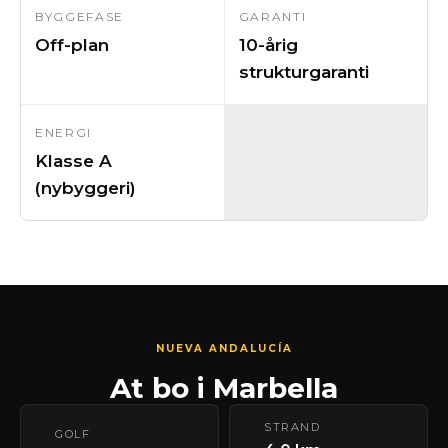
BYGGEFASE
GARANTI
Off-plan
10-årig
strukturgaranti
ENERGI
Klasse A
(nybyggeri)
NUEVA ANDALUCÍA
At bo i Marbella
STRAND
GOLF