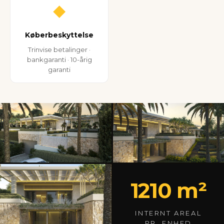
◆
Køberbeskyttelse
Trinvise betalinger ·
bankgaranti · 10-årig
garanti
1210 m²
INTERNT AREAL
PR. ENHED