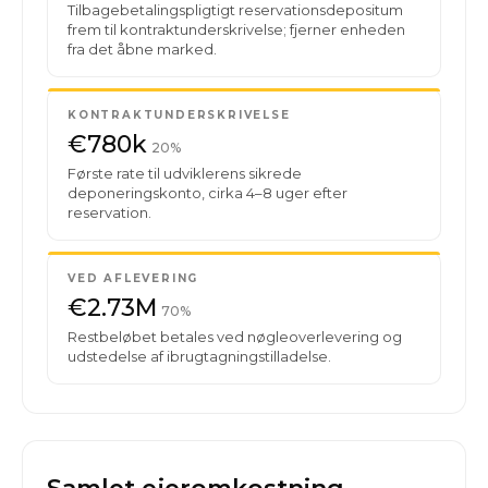
Tilbagebetalingspligtigt reservationsdepositum
frem til kontraktunderskrivelse; fjerner enheden
fra det åbne marked.
KONTRAKTUNDERSKRIVELSE
€780k
20%
Første rate til udviklerens sikrede
deponeringskonto, cirka 4–8 uger efter
reservation.
VED AFLEVERING
€2.73M
70%
Restbeløbet betales ved nøgleoverlevering og
udstedelse af ibrugtagningstilladelse.