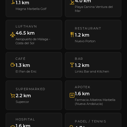
4.0 km
1.1 km
Playa Canina Ventura del
Magna Marbella Golf
Mar
LUFTHAVN
RESTAURANT
46.5 km
1.2 km
Aeropuerto de Málaga -
Nuevo Porton
Costa del Sol
CAFÉ
BAR
1.3 km
1.2 km
El Pan de Eric
Links Bar and Kitchen
APOTEK
SUPERMARKED
1.6 km
2.2 km
Farmacia Albatros Marbella
Supercor
(Nueva Andalucía)
HOSPITAL
PADEL / TENNIS
1.6 km