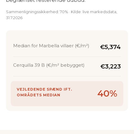
begrænset resterende udbud.
Sammenligningssikkerhed: 70% · Kilde: live markedsdata,
31.7.2026
Median for Marbella villaer (€/m²)
€5,374
Cerquilla 39 B (€/m² bebygget)
€3,223
VEJLEDENDE SPÆND IFT.
40%
OMRÅDETS MEDIAN