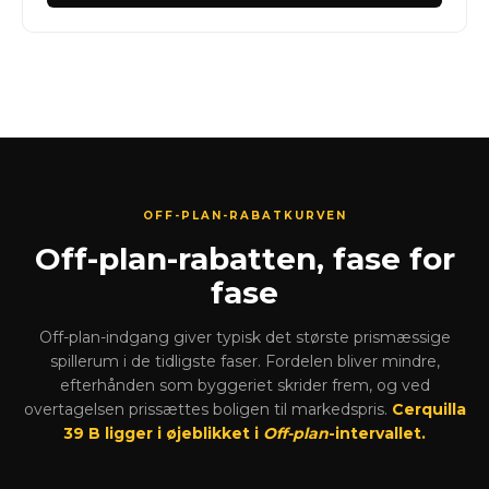
OFF-PLAN-RABATKURVEN
Off-plan-rabatten, fase for
fase
Off-plan-indgang giver typisk det største prismæssige
spillerum i de tidligste faser. Fordelen bliver mindre,
efterhånden som byggeriet skrider frem, og ved
overtagelsen prissættes boligen til markedspris.
Cerquilla
39 B ligger i øjeblikket i
Off-plan
-intervallet.