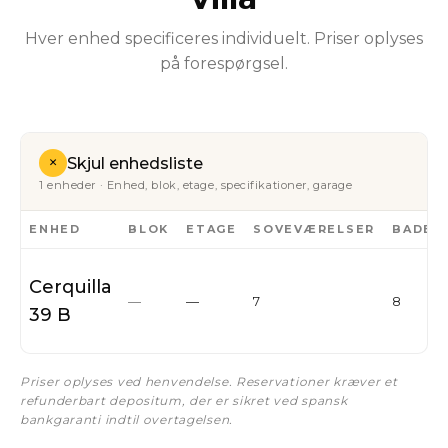
Hver enhed specificeres individuelt. Priser oplyses
på forespørgsel.
+
Skjul enhedsliste
1 enheder · Enhed, blok, etage, specifikationer, garage
ENHED
BLOK
ETAGE
SOVEVÆRELSER
BADEV
Cerquilla
—
—
7
8
39 B
Priser oplyses ved henvendelse. Reservationer kræver et
refunderbart depositum, der er sikret ved spansk
bankgaranti indtil overtagelsen.