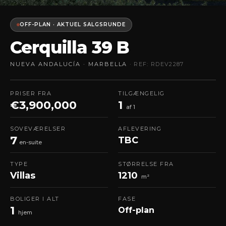
OFF-PLAN · AKTUEL SALGSRUNDE
Cerquilla 39 B
NUEVA ANDALUCÍA · MARBELLA
· REF: RDEV2287
PRISER FRA
TILGÆNGELIG
€3,900,000
1
af 1
SOVEVÆRELSER
AFLEVERING
7
TBC
en-suite
TYPE
STØRRELSE FRA
Villas
1210
m²
BOLIGER I ALT
FASE
1
Off-plan
hjem