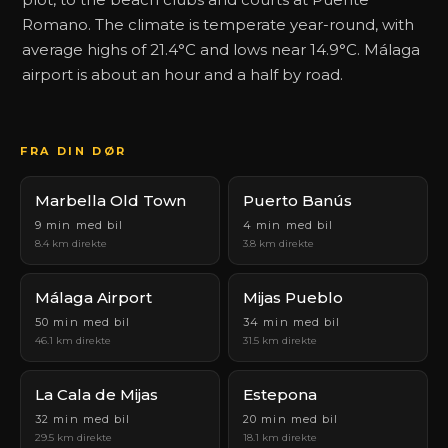
Romano. The climate is temperate year-round, with
average highs of 21.4°C and lows near 14.9°C. Málaga
airport is about an hour and a half by road.
FRA DIN DØR
Marbella Old Town
Puerto Banús
9 min med bil
4 min med bil
8.4 km direkte
3.8 km direkte
Málaga Airport
Mijas Pueblo
50 min med bil
34 min med bil
46.1 km direkte
31.5 km direkte
La Cala de Mijas
Estepona
32 min med bil
20 min med bil
29.5 km direkte
18.1 km direkte