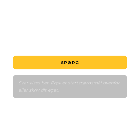
Hvad er den billigste bolig?
Er dette en god handel?
Hvordan fungerer betalingsplanen?
Fortæl mig om området
Sammenlign med lignende
SPØRG
Svar vises her. Prøv et startspørgsmål ovenfor, 
eller skriv dit eget.