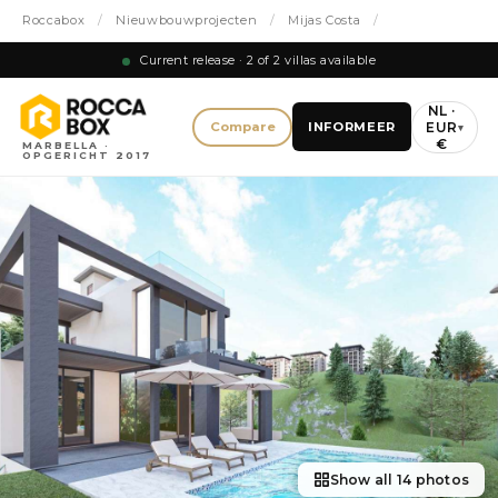
Roccabox
/
Nieuwbouwprojecten
/
Mijas Costa
/
Current release · 2 of 2 villas available
NL ·
EUR
Compare
INFORMEER
▾
€
MARBELLA ·
OPGERICHT 2017
Show all 14 photos