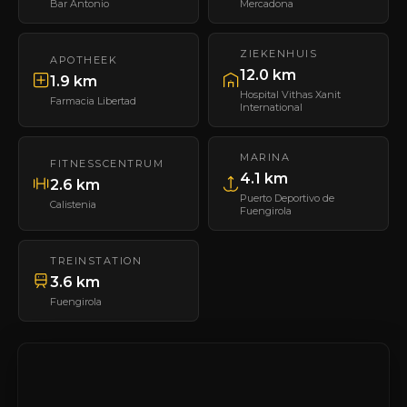
Bar Antonio
Mercadona
ZIEKENHUIS
APOTHEEK
12.0 km
1.9 km
Hospital Vithas Xanit
Farmacia Libertad
International
MARINA
FITNESSCENTRUM
4.1 km
2.6 km
Puerto Deportivo de
Calistenia
Fuengirola
TREINSTATION
3.6 km
Fuengirola