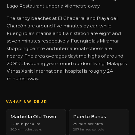
Lago Restaurant under a kilometre away.
The sandy beaches at El Chaparral and Playa del
Charcón are around five minutes by car, while
Fuengirola's marina and train station are eight and
seven minutes respectively. Fuengirola's Miramar
shopping centre and international schools are
nearby. The area averages daytime highs of around
20.8°C, favouring year-round outdoor living. Málaga's
Vithas Xanit International hospital is roughly 24
minutes away.
VANAF UW DEUR
Marbella Old Town
Puerto Banús
22 min per auto
29 min per auto
20.0 km rechtstreeks
26.7 km rechtstreeks