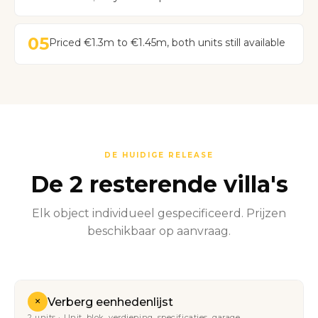
05
Priced €1.3m to €1.45m, both units still available
DE HUIDIGE RELEASE
De 2 resterende villa's
Elk object individueel gespecificeerd. Prijzen
beschikbaar op aanvraag.
+
Verberg eenhedenlijst
2 units · Unit, blok, verdieping, specificaties, garage