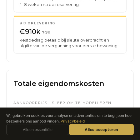
4–8 weken na de reservering.
BIJ OPLEVERING
€910k
70%
Restbedrag betaald bij sleuteloverdracht en
afgifte van de vergunning voor eerste bewoning.
Totale eigendomskosten
AANKOOPPRIJS · SLEEP OM TE MODELLEREN
€1,300,000
Wij gebruiken cookies voor analyse en advertenties om te begrijpen hoe
bezoekers ons aanbod vinden.
Privacybeleid
Vraag Roccabox
Alleen essentiële
Alles accepteren
AI-ASSISTENT · LIVE