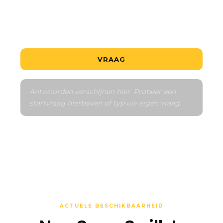
Vertel me over de buurt
Vergelijk met vergelijkbare
VRAAG
Antwoorden verschijnen hier. Probeer een 
startvraag hierboven of typ uw eigen vraag.
ACTUELE BESCHIKBAARHEID