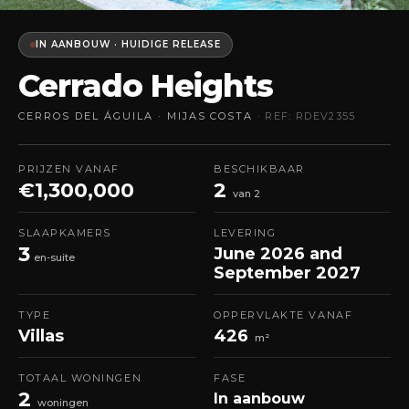
IN AANBOUW · HUIDIGE RELEASE
Cerrado Heights
CERROS DEL ÁGUILA · MIJAS COSTA
· REF: RDEV2355
PRIJZEN VANAF
BESCHIKBAAR
€1,300,000
2
van 2
SLAAPKAMERS
LEVERING
3
June 2026 and
en-suite
September 2027
TYPE
OPPERVLAKTE VANAF
Villas
426
m²
TOTAAL WONINGEN
FASE
2
In aanbouw
woningen