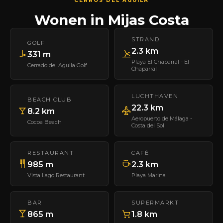
CERROS DEL ÁGUILA
Wonen in Mijas Costa
STRAND
GOLF
2.3 km
331 m
Playa El Chaparral - El
Cerrado del Aguila Golf
Chaparral
LUCHTHAVEN
BEACH CLUB
22.3 km
8.2 km
Aeropuerto de Málaga -
Cocoa Beach
Costa del Sol
RESTAURANT
CAFÉ
985 m
2.3 km
Vista Lago Restaurant
Playa Marina
BAR
SUPERMARKT
865 m
1.8 km