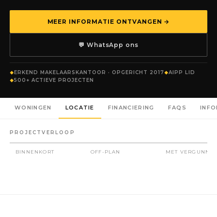
MEER INFORMATIE ONTVANGEN →
💬 WhatsApp ons
ERKEND MAKELAARSKANTOOR · OPGERICHT 2017
AIPP LID
500+ ACTIEVE PROJECTEN
WONINGEN
LOCATIE
FINANCIERING
FAQS
INF
PROJECTVERLOOP
BINNENKORT
OFF-PLAN
MET VERGUNNIN