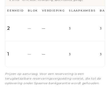
EENHEID
BLOK
VERDIEPING
SLAAPKAMERS
BADK
2
—
—
3
3
1
—
—
3
3
Prijzen op aanvraag. Voor een reservering is een
terugbetaalbare reserveringsvergoeding vereist, die tot de
oplevering onder Spaanse bankgarantie wordt gehouden.