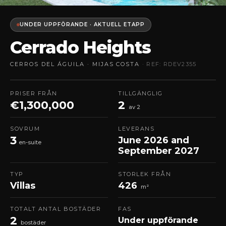
UNDER UPPFÖRANDE · AKTUELL ETAPP
Cerrado Heights
CERROS DEL ÁGUILA · MIJAS COSTA
· REF: RDEV2355
PRISER FRÅN
TILLGÄNGLIG
€1,300,000
2
av 2
SOVRUM
LEVERANS
3
June 2026 and
en-suite
September 2027
TYP
STORLEK FRÅN
Villas
426
m²
TOTALT ANTAL BOSTÄDER
FAS
2
Under uppförande
bostäder