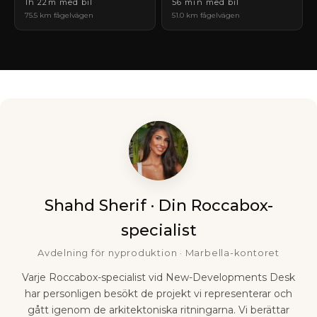
1h 22m med bil
56 min med bil
75.5 km fågelvägen
51.0 km fågelvägen
Shahd Sherif · Din Roccabox-
specialist
Avdelning för nyproduktion · Marbella-kontoret
Varje Roccabox-specialist vid New-Developments Desk
har personligen besökt de projekt vi representerar och
gått igenom de arkitektoniska ritningarna. Vi berättar