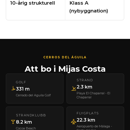
10-årig strukturell
Klass A
(nybyggnation)
CERROS DEL ÁGUILA
Att bo i Mijas Costa
STRAND
GOLF
2.3 km
331 m
Playa El Chaparral - El
Cerrado del Aguila Golf
Chaparral
FLYGPLATS
STRANDKLUBB
22.3 km
8.2 km
Aeropuerto de Málaga -
Cocoa Beach