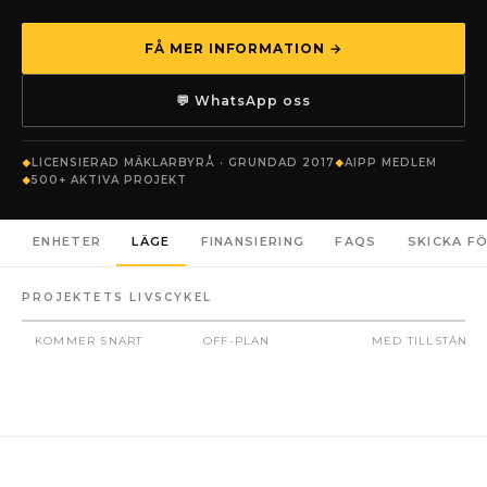
FÅ MER INFORMATION →
💬 WhatsApp oss
LICENSIERAD MÄKLARBYRÅ · GRUNDAD 2017
AIPP MEDLEM
500+ AKTIVA PROJEKT
ENHETER
LÄGE
FINANSIERING
FAQS
SKICKA F
PROJEKTETS LIVSCYKEL
KOMMER SNART
OFF-PLAN
MED TILLSTÅND