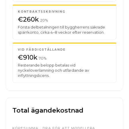
KONTRAKTSSKRIVNING
€260k
20%
Första delbetalningen till byggherrens säkrade
spärrkonto, cirka 4–8 veckor efter reservation.
VID FÄRDIGSTÄLLANDE
€910k
70%
Resterande belopp betalas vid
nyckelöverlämning och utfärdande av
inflyttningslicens.
Total ägandekostnad
KÖPESUMMA · DRA FÖR ATT MODELLERA