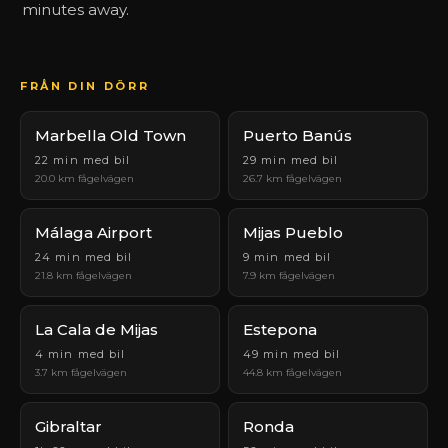
minutes away.
FRÅN DIN DÖRR
Marbella Old Town
Puerto Banús
22 min med bil
29 min med bil
20.0 km fågelvägen
26.7 km fågelvägen
Málaga Airport
Mijas Pueblo
24 min med bil
9 min med bil
21.8 km fågelvägen
7.9 km fågelvägen
La Cala de Mijas
Estepona
4 min med bil
49 min med bil
3.7 km fågelvägen
44.8 km fågelvägen
Gibraltar
Ronda