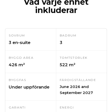
Vad varje enhet
inkluderar
SOVRUM
BADRUM
3 en-suite
3
BYGGD AREA
TOMTSTORLEK
426 m²
522 m²
BYGGFAS
FÄRDIGSTÄLLANDE
June 2026 and
Under uppförande
September 2027
GARANTI
ENERGI