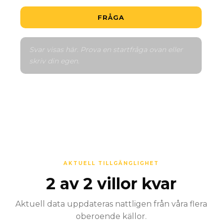
FRÅGA
Svar visas här. Prova en startfråga ovan eller 
skriv din egen.
AKTUELL TILLGÄNGLIGHET
2 av 2 villor kvar
Aktuell data uppdateras nattligen från våra flera
oberoende källor.