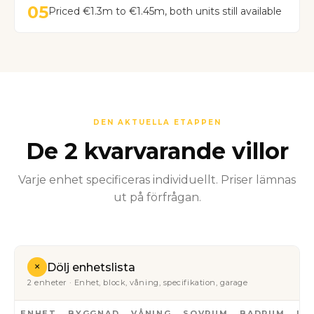
05
Priced €1.3m to €1.45m, both units still available
DEN AKTUELLA ETAPPEN
De 2 kvarvarande villor
Varje enhet specificeras individuellt. Priser lämnas
ut på förfrågan.
+
Dölj enhetslista
2 enheter · Enhet, block, våning, specifikation, garage
ENHET
BYGGNAD
VÅNING
SOVRUM
BADRUM
IN