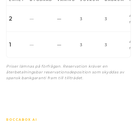
426
2
—
—
3
3
m²
426
1
—
—
3
3
m²
Priser lämnas på förfrågan. Reservation kräver en
återbetalningsbar reservationsdeposition som skyddas av
spansk bankgaranti fram till tillträdet.
ROCCABOX AI
Fråga vad du vill om