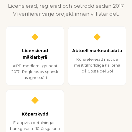
Licensierad, reglerad och betrodd sedan 2017.
Vi verifierar varje projekt innan vi listar det.
◆
◆
Licensierad
Aktuell marknadsdata
mäklarbyrå
Korsrefererad mot de
mest tillförlitliga källorna
AIPP-medlem · grundat
på Costa del Sol
2017 · Regleras av spansk
fastighetsrätt
◆
Köparskydd
Etappvisa betalningar ·
bankgaranti · 10-årsgaranti