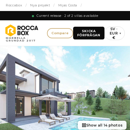
Roccabox
/
Nya projekt
/
Mijas Costa
/
Current release · 2 of 2 villas available
SV ·
SKICKA
EUR
Compare
▾
FÖRFRÅGAN
€
MARBELLA ·
GRUNDAD 2017
Show all 14 photos