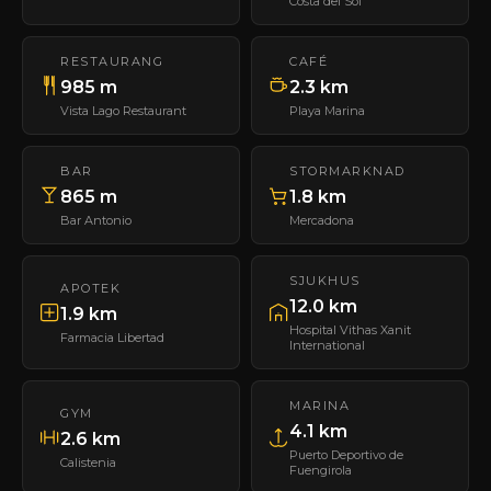
Costa del Sol
RESTAURANG
CAFÉ
985 m
2.3 km
Vista Lago Restaurant
Playa Marina
BAR
STORMARKNAD
865 m
1.8 km
Bar Antonio
Mercadona
SJUKHUS
APOTEK
12.0 km
1.9 km
Hospital Vithas Xanit
Farmacia Libertad
International
MARINA
GYM
4.1 km
2.6 km
Puerto Deportivo de
Calistenia
Fuengirola