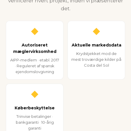
verificerer hvert projekt, inden vi præsenterer
det.
◆
◆
Autoriseret
Aktuelle markedsdata
mæglervirksomhed
Krydstjekket mod de
mest troværdige kilder på
AIPP-medlem · etabl. 2017
Costa del Sol
· Reguleret af spansk
ejendomslovgivning
◆
Køberbeskyttelse
Trinvise betalinger ·
bankgaranti · 10-årig
garanti