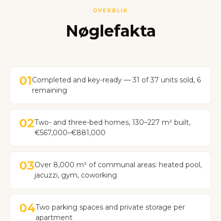
OVERBLIK
Nøglefakta
01
Completed and key-ready — 31 of 37 units sold, 6
remaining
02
Two- and three-bed homes, 130–227 m² built,
€567,000–€881,000
03
Over 8,000 m² of communal areas: heated pool,
jacuzzi, gym, coworking
04
Two parking spaces and private storage per
apartment