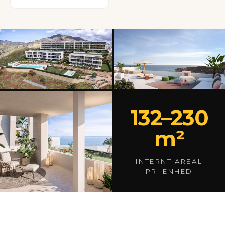
132–230
m²
INTERNT AREAL
PR. ENHED