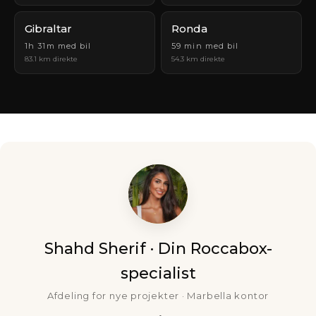
Gibraltar
Ronda
1h 31m med bil
59 min med bil
83.1 km direkte
54.3 km direkte
Shahd Sherif · Din Roccabox-
specialist
Afdeling for nye projekter · Marbella kontor