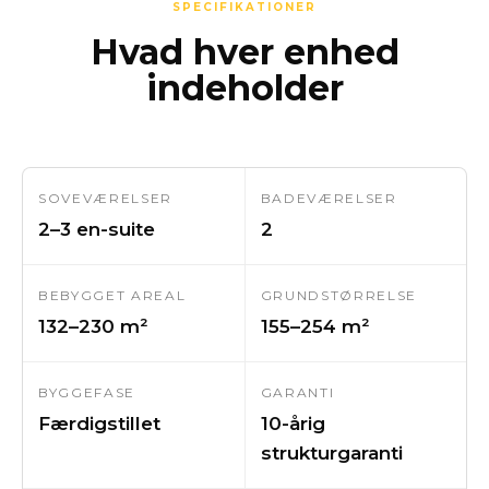
SPECIFIKATIONER
Hvad hver enhed
indeholder
SOVEVÆRELSER
BADEVÆRELSER
2–3 en-suite
2
BEBYGGET AREAL
GRUNDSTØRRELSE
132–230 m²
155–254 m²
BYGGEFASE
GARANTI
Færdigstillet
10-årig
strukturgaranti