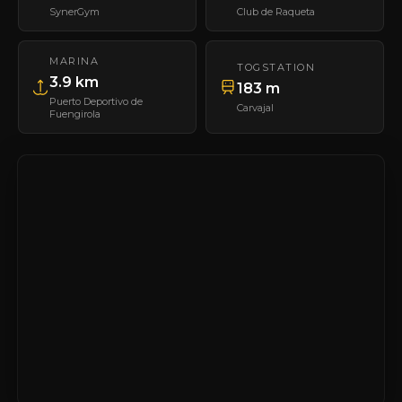
SynerGym
Club de Raqueta
MARINA
TOGSTATION
3.9 km
183 m
Puerto Deportivo de
Carvajal
Fuengirola