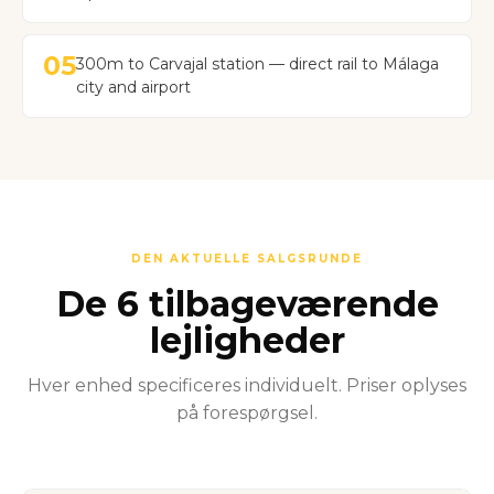
05
300m to Carvajal station — direct rail to Málaga
city and airport
DEN AKTUELLE SALGSRUNDE
De 6 tilbageværende
lejligheder
Hver enhed specificeres individuelt. Priser oplyses
på forespørgsel.