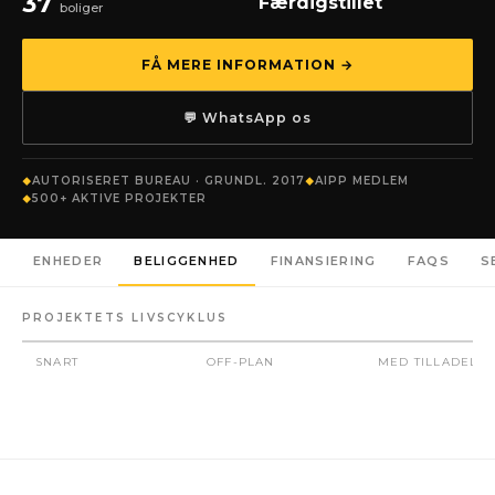
37
Færdigstillet
boliger
FÅ MERE INFORMATION →
💬 WhatsApp os
AUTORISERET BUREAU · GRUNDL. 2017
AIPP MEDLEM
500+ AKTIVE PROJEKTER
ENHEDER
BELIGGENHED
FINANSIERING
FAQS
S
PROJEKTETS LIVSCYKLUS
SNART
OFF-PLAN
MED TILLADELSE