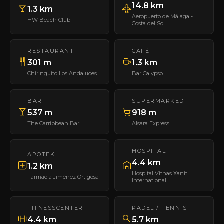
14.8 km
1.3 km
Aeropuerto de Málaga -
HW Beach Club
Costa del Sol
RESTAURANT
CAFÉ
301 m
1.3 km
Chiringuito Los Andaluces
Bar Calypso
BAR
SUPERMARKED
537 m
918 m
The Carribbean Bar
Alsara Express
HOSPITAL
APOTEK
4.4 km
1.2 km
Hospital Vithas Xanit
Farmacia Jiménez Ortigosa
International
FITNESSCENTER
PADEL / TENNIS
4.4 km
5.7 km