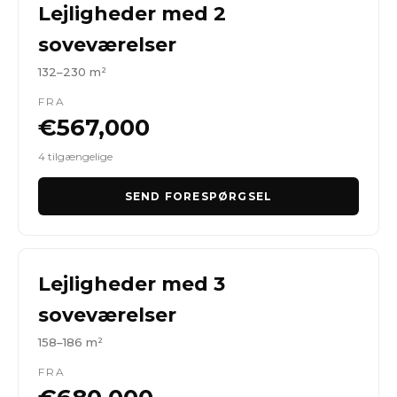
Lejligheder med 2
soveværelser
132–230 m²
FRA
€567,000
4 tilgængelige
SEND FORESPØRGSEL
Lejligheder med 3
soveværelser
158–186 m²
FRA