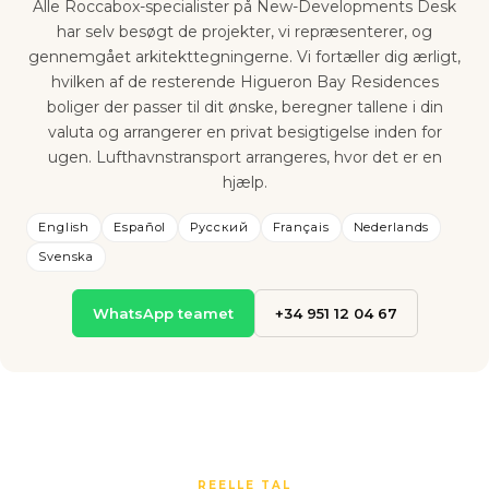
Alle Roccabox-specialister på New-Developments Desk
har selv besøgt de projekter, vi repræsenterer, og
gennemgået arkitekttegningerne. Vi fortæller dig ærligt,
hvilken af de resterende Higueron Bay Residences
boliger der passer til dit ønske, beregner tallene i din
valuta og arrangerer en privat besigtigelse inden for
ugen. Lufthavnstransport arrangeres, hvor det er en
hjælp.
English
Español
Русский
Français
Nederlands
Svenska
WhatsApp teamet
+34 951 12 04 67
REELLE TAL