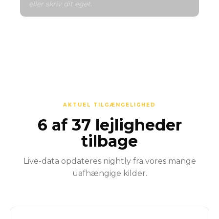
eller skriv dit eget.
AKTUEL TILGÆNGELIGHED
6 af 37 lejligheder
tilbage
Live-data opdateres nightly fra vores mange
uafhængige kilder.