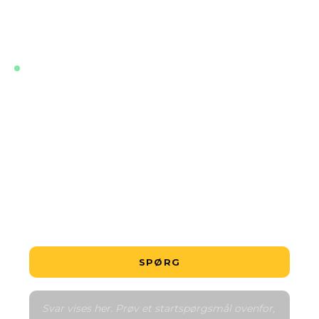
øvrige i nærheden. Svarer på dit sprog, med det
samme, når som helst.
LIVE · TRÆNET PÅ DE NYESTE DATA FOR DETTE
PROJEKT
Hvad er den billigste bolig?
Er dette en god handel?
Hvordan fungerer betalingsplanen?
Fortæl mig om området
Sammenlign med lignende
SPØRG
Svar vises her. Prøv et startspørgsmål ovenfor, 