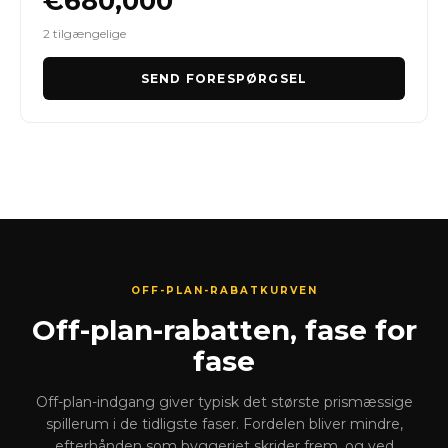
€680,000
2 tilgængelige
SEND FORESPØRGSEL
OFF-PLAN-RABATKURVEN
Off-plan-rabatten, fase for
fase
Off-plan-indgang giver typisk det største prismæssige
spillerum i de tidligste faser. Fordelen bliver mindre,
efterhånden som byggeriet skrider frem, og ved