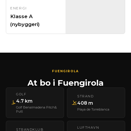
ENERGI
Klasse A
(nybyggeri)
FUENGIROLA
At bo i Fuengirola
GOLF
STRAND
4.7 km
408 m
Golf Benalmadena Pitch&
Playa de Torreblanca
Putt
LUFTHAVN
STRANDKLUB