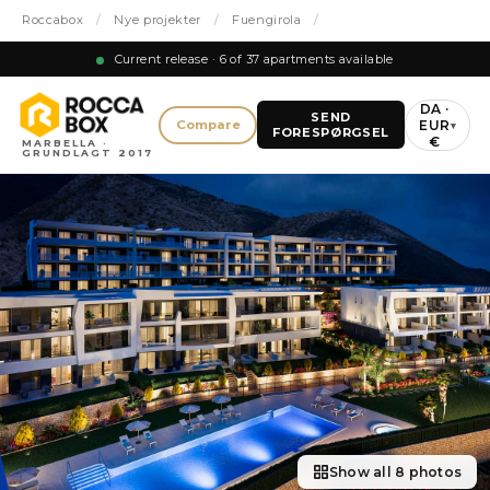
Roccabox
/
Nye projekter
/
Fuengirola
/
Current release · 6 of 37 apartments available
DA ·
SEND
EUR
Compare
▾
FORESPØRGSEL
€
MARBELLA ·
GRUNDLAGT 2017
Show all 8 photos