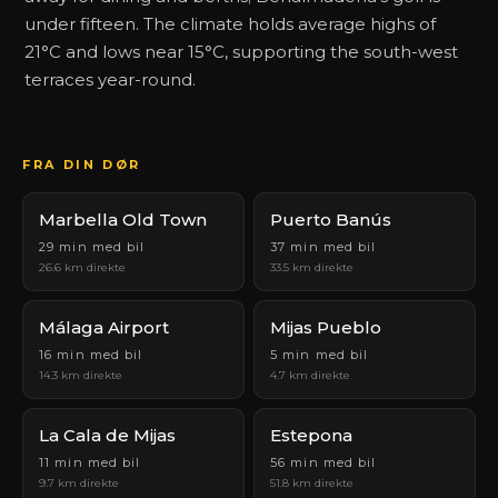
under fifteen. The climate holds average highs of
21°C and lows near 15°C, supporting the south-west
terraces year-round.
FRA DIN DØR
Marbella Old Town
Puerto Banús
29 min med bil
37 min med bil
26.6 km direkte
33.5 km direkte
Málaga Airport
Mijas Pueblo
16 min med bil
5 min med bil
14.3 km direkte
4.7 km direkte
La Cala de Mijas
Estepona
11 min med bil
56 min med bil
9.7 km direkte
51.8 km direkte