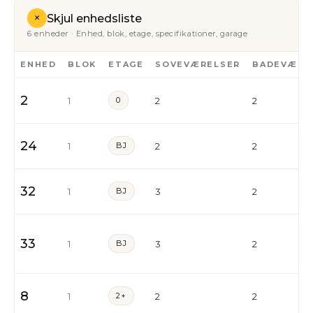
+
Skjul enhedsliste
6 enheder · Enhed, blok, etage, specifikationer, garage
ENHED
BLOK
ETAGE
SOVEVÆRELSER
BADEVÆRE
2
1
0
2
2
24
1
BJ
2
2
32
1
BJ
3
2
33
1
BJ
3
2
8
1
2+
2
2