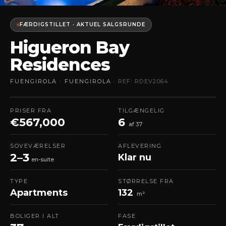
FÆRDIGSTILLET · AKTUEL SALGSRUNDE
Higueron Bay
Residences
FUENGIROLA · FUENGIROLA
· REF: RDEV2064
PRISER FRA
TILGÆNGELIG
€567,000
6
af 37
SOVEVÆRELSER
AFLEVERING
2–3
Klar nu
en-suite
TYPE
STØRRELSE FRA
Apartments
132
m²
BOLIGER I ALT
FASE