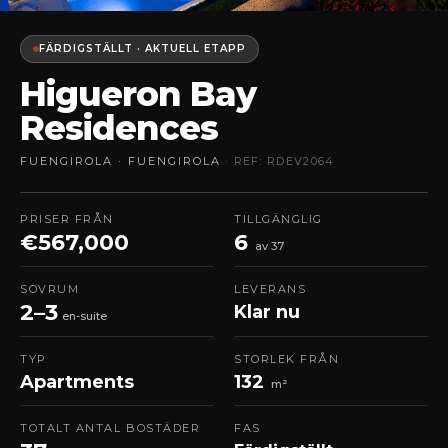
FÄRDIGSTÄLLT · AKTUELL ETAPP
Higueron Bay
Residences
FUENGIROLA · FUENGIROLA
· REF: RDEV2064
PRISER FRÅN
TILLGÄNGLIG
€567,000
6
av 37
SOVRUM
LEVERANS
2–3
Klar nu
en-suite
TYP
STORLEK FRÅN
Apartments
132
m²
TOTALT ANTAL BOSTÄDER
FAS