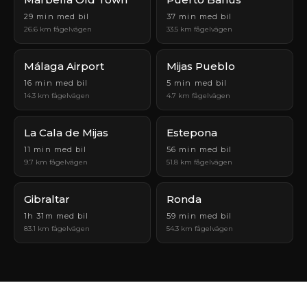
29 min med bil
37 min med bil
26.6 km fågelvägen
33.5 km fågelvägen
Málaga Airport
Mijas Pueblo
16 min med bil
5 min med bil
14.3 km fågelvägen
4.7 km fågelvägen
La Cala de Mijas
Estepona
11 min med bil
56 min med bil
9.7 km fågelvägen
51.8 km fågelvägen
Gibraltar
Ronda
1h 31m med bil
59 min med bil
83.1 km fågelvägen
54.3 km fågelvägen