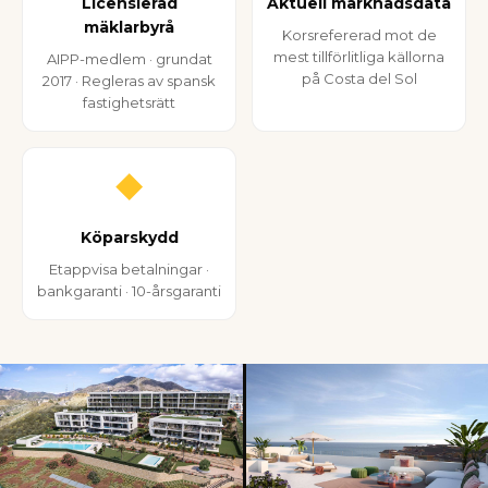
Licensierad
Aktuell marknadsdata
mäklarbyrå
Korsrefererad mot de
mest tillförlitliga källorna
AIPP-medlem · grundat
på Costa del Sol
2017 · Regleras av spansk
fastighetsrätt
◆
Köparskydd
Etappvisa betalningar ·
bankgaranti · 10-årsgaranti