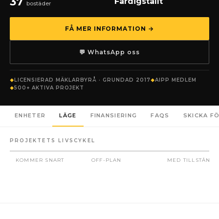
37
Färdigställt
bostäder
FÅ MER INFORMATION →
💬 WhatsApp oss
LICENSIERAD MÄKLARBYRÅ · GRUNDAD 2017
AIPP MEDLEM
500+ AKTIVA PROJEKT
ENHETER
LÄGE
FINANSIERING
FAQS
SKICKA F
PROJEKTETS LIVSCYKEL
KOMMER SNART
OFF-PLAN
MED TILLSTÅND