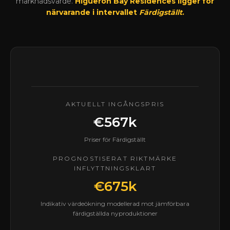
marknadsvärde.
Higueron Bay Residences ligger för
närvarande i intervallet
Färdigställt
.
AKTUELLT INGÅNGSPRIS
€567k
Priser för Färdigställt
PROGNOSTISERAT RIKTMÄRKE
INFLYTTNINGSKLART
€675k
Indikativ värdeökning modellerad mot jämförbara
färdigställda nyproduktioner