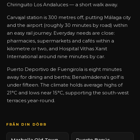
Chiringuito Los Andaluces — a short walk away.
Carvajal station is 300 metres off, putting Málaga city
and the airport (roughly 30 minutes by road) within
an easy rail journey. Everyday needs are close:
pharmacies, supermarkets and cafés within a
kilometre or two, and Hospital Vithas Xanit
International around nine minutes by car.
Puerto Deportivo de Fuengirola is eight minutes
away for dining and berths; Benalmádena's golf is
under fifteen. The climate holds average highs of
21°C and lows near 15°C, supporting the south-west
terraces year-round.
FRÅN DIN DÖRR
Marbella Old Town
Puerto Banús