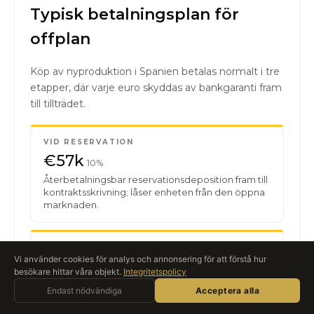
Typisk betalningsplan för
offplan
Köp av nyproduktion i Spanien betalas normalt i tre
etapper, där varje euro skyddas av bankgaranti fram
till tillträdet.
VID RESERVATION
€57k
10%
Återbetalningsbar reservationsdeposition fram till
kontraktsskrivning; låser enheten från den öppna
marknaden.
KONTRAKTSSKRIVNING
Vi använder cookies för analys och annonsering för att förstå hur
€113k
20%
besökare hittar våra objekt.
Integritetspolicy
Fråga Roccabox
Första delbetalningen till byggherrens säkrade
Endast nödvändiga
AI-ASSISTENT · LIVE
Acceptera alla
spärrkonto, cirka 4–8 veckor efter reservation.