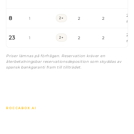
230
8
1
2+
2
2
m²
227
23
1
2+
2
2
m²
Priser lämnas på förfrågan. Reservation kräver en
återbetalningsbar reservationsdeposition som skyddas av
spansk bankgaranti fram till tillträdet.
ROCCABOX AI
Fråga vad du vill om
Higueron Bay Residences.