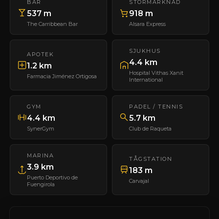
BAR
STORMARKNAD
537 m
918 m
The Carribbean Bar
Alsara Express
SJUKHUS
APOTEK
4.4 km
1.2 km
Hospital Vithas Xanit
Farmacia Jiménez Ortigosa
International
GYM
PADEL / TENNIS
4.4 km
5.7 km
SynerGym
Club de Raqueta
MARINA
TÅGSTATION
3.9 km
183 m
Puerto Deportivo de
Carvajal
Fuengirola