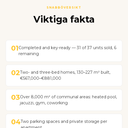
SNABBÖVERSIKT
Viktiga fakta
01
Completed and key-ready — 31 of 37 units sold, 6
remaining
02
Two- and three-bed homes, 130–227 m² built,
€567,000–€881,000
03
Over 8,000 m² of communal areas: heated pool,
jacuzzi, gym, coworking
04
Two parking spaces and private storage per
apartment