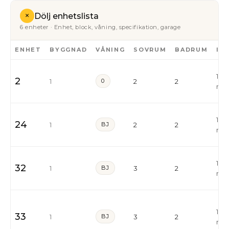
+
Dölj enhetslista
6 enheter · Enhet, block, våning, specifikation, garage
ENHET
BYGGNAD
VÅNING
SOVRUM
BADRUM
IN
132
2
1
0
2
2
m²
132
24
1
BJ
2
2
m²
158
32
1
BJ
3
2
m²
186
33
1
BJ
3
2
m²