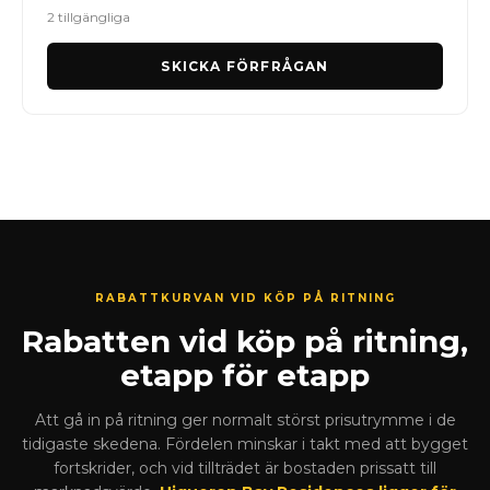
2 tillgängliga
SKICKA FÖRFRÅGAN
RABATTKURVAN VID KÖP PÅ RITNING
Rabatten vid köp på ritning,
etapp för etapp
Att gå in på ritning ger normalt störst prisutrymme i de
tidigaste skedena. Fördelen minskar i takt med att bygget
fortskrider, och vid tillträdet är bostaden prissatt till