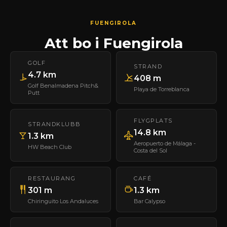
FUENGIROLA
Att bo i Fuengirola
GOLF
STRAND
4.7 km
408 m
Golf Benalmadena Pitch&
Playa de Torreblanca
Putt
FLYGPLATS
STRANDKLUBB
14.8 km
1.3 km
Aeropuerto de Málaga -
HW Beach Club
Costa del Sol
RESTAURANG
CAFÉ
301 m
1.3 km
Chiringuito Los Andaluces
Bar Calypso