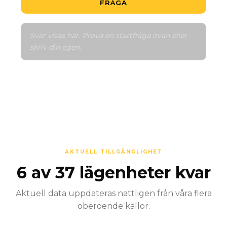
FRÅGA
Svar visas här. Prova en startfråga ovan eller 
skriv din egen.
AKTUELL TILLGÄNGLIGHET
6 av 37 lägenheter kvar
Aktuell data uppdateras nattligen från våra flera
oberoende källor.