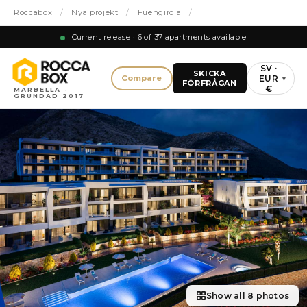
Roccabox
/
Nya projekt
/
Fuengirola
/
Current release · 6 of 37 apartments available
SV ·
SKICKA
EUR
Compare
▾
FÖRFRÅGAN
€
MARBELLA ·
GRUNDAD 2017
Show all 8 photos