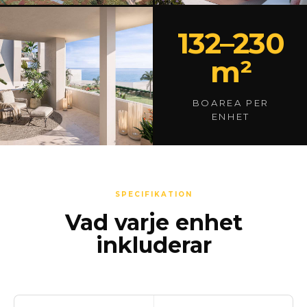
132–230
m²
BOAREA PER
ENHET
SPECIFIKATION
Vad varje enhet
inkluderar