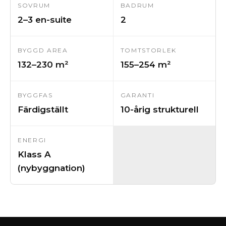
SOVRUM
BADRUM
2–3 en-suite
2
BYGGD AREA
TOMTSTORLEK
132–230 m²
155–254 m²
BYGGFAS
GARANTI
Färdigställt
10-årig strukturell
ENERGI
Klass A
(nybyggnation)