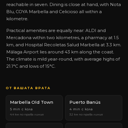
reachable in seven. Dining is close at hand, with Nota
Blu, COYA Marbella and Celicioso all within a
kilometre.
Practical amenities are equally near: ALDI and
Mercadona within two kilometres, a pharmacy at 1.5
km, and Hospital Recoletas Salud Marbella at 3.3 km.
Málaga Airport lies around 43 km along the coast.
The climate is mild year-round, with average highs of
21.1°C and lows of 15°C.
ОТ ВАШАТА ВРАТА
Marbella Old Town
Puerto Banús
5 min с кола
4 min с кола
4.4 км по права линия
3.2 км по права линия