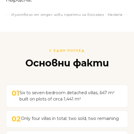
Изготвено от отдел нови проекти на Roccabox · Marbella
С ЕДИН ПОГЛЕД
Основни факти
01
Six to seven-bedroom detached villas, 647 m²
built on plots of circa 1,441 m²
02
Only four villas in total; two sold, two remaining