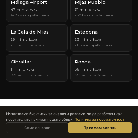
Málaga Airport
Mijas Pueblo
47 min с кола
31 min с кола
42.9 км по права линия
28.0 км по права линия
La Cala de Mijas
Estepona
28 min с кола
23 min с кола
25.5 км по права линия
21.1 км по права линия
Gibraltar
Ronda
1h 1m с кола
36 min с кола
55.7 км по права линия
33.2 км по права линия
Използваме бисквитки за анализ и реклама, за да разберем как
посетителите намират нашите обяви.
Политика за поверителност
Попитайте Roccabox
Само основни
AI АСИСТЕНТ · НА ЖИВО
Приемам всички