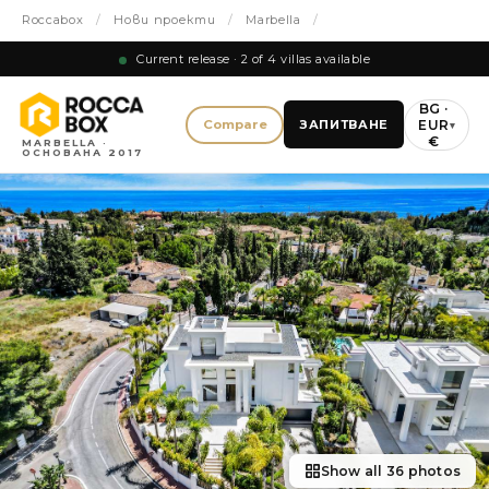
Roccabox
/
Нови проекти
/
Marbella
/
Current release · 2 of 4 villas available
BG ·
EUR
Compare
ЗАПИТВАНЕ
▾
€
MARBELLA ·
ОСНОВАНА 2017
Show all 36 photos