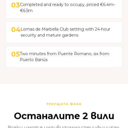
03
Completed and ready to occupy, priced €6.4m–
€6.5m
04
Lomas de Marbella Club setting with 24-hour
security and mature gardens
05
Two minutes from Puente Romano, six from
Puerto Banús
ТЕКУЩАТА ФАЗА
Останалите 2 вили
Всеки имот е индивидуално специфициран.