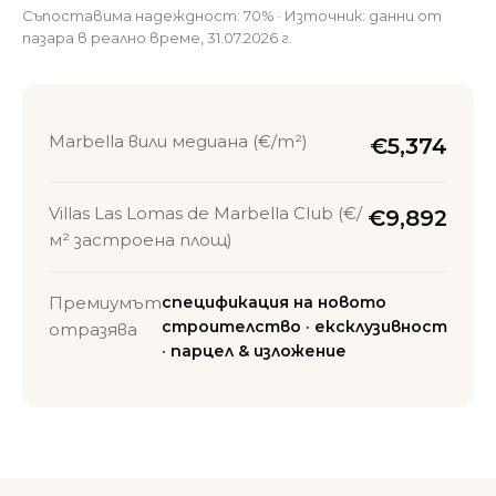
Съпоставима надеждност: 70% · Източник: данни от
пазара в реално време, 31.07.2026 г.
Marbella вили медиана (€/m²)
€5,374
Villas Las Lomas de Marbella Club (€/
€9,892
м² застроена площ)
Премиумът
спецификация на новото
строителство · ексклузивност
отразява
· парцел & изложение