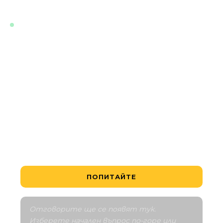
всяко време.
НА ЖИВО · ОБУЧЕН С НАЙ-АКТУАЛНИТЕ ДАННИ
ЗА ТОЗИ ПРОЕКТ
Кой е най-евтиният имот?
Изгодна ли е тази сделка?
Как работи планът за плащане?
Разкажете ми за квартала
Сравни с подобни
ПОПИТАЙТЕ
Отговорите ще се появят тук. 
Изберете начален въпрос по-горе или 