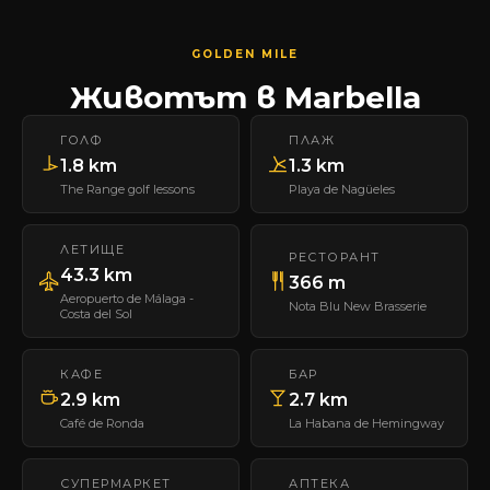
GOLDEN MILE
Животът в Marbella
ГОЛФ
ПЛАЖ
1.8 km
1.3 km
The Range golf lessons
Playa de Nagüeles
ЛЕТИЩЕ
РЕСТОРАНТ
43.3 km
366 m
Aeropuerto de Málaga -
Nota Blu New Brasserie
Costa del Sol
КАФЕ
БАР
2.9 km
2.7 km
Café de Ronda
La Habana de Hemingway
СУПЕРМАРКЕТ
АПТЕКА