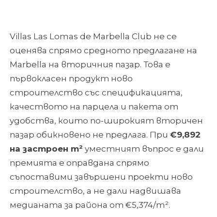
Villas Las Lomas de Marbella Club не се
оценява спрямо средното предлагане на
Marbella на вторичния пазар. Това е
първокласен продукт ново
строителство със спецификацията,
качеството на парцела и пакета от
удобства, които по-широкият вторичен
пазар обикновено не предлага. При
€9,892
на застроен m²
уместният въпрос е дали
премията е оправдана спрямо
съпоставими завършени проекти ново
строителство, а не дали надвишава
медианата за района от €5,374/m².