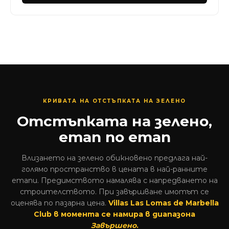
КРИВАТА НА ОТСТЪПКАТА НА ЗЕЛЕНО
Отстъпката на зелено,
етап по етап
Влизането на зелено обикновено предлага най-
голямо пространство в цената в най-ранните
етапи. Предимството намалява с напредването на
строителството. При завършване имотът се
оценява по пазарна цена.
Villas Las Lomas de Marbella
Club в момента се намира в диапазона
Завършено
.