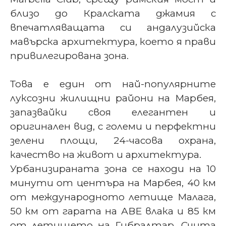
близо до Кралската джамия с
впечатляващата си андалузийска
мавърска архитектура, което я прави
привилегирована зона.
Това е един от най-популярните
луксозни жилищни райони на Марбея,
запазвайки своя елегантен и
оригинален вид, с големи и перфектни
зелени площи, 24-часова охрана,
качество на живот и архитектура.
Урбанизираната зона се находи на 10
минути от центъра на Марбея, 40 км
от международното летище Малага,
50 км от гарата на АВЕ влака и 85 км
от летището на Гибралтар. Счита