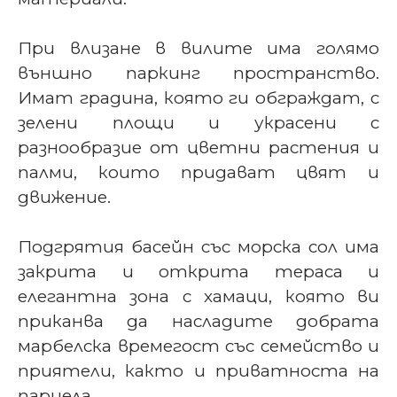
При влизане в вилите има голямо
външно паркинг пространство.
Имат градина, която ги обграждат, с
зелени площи и украсени с
разнообразие от цветни растения и
палми, които придават цвят и
движение.
Подгрятия басейн със морска сол има
закрита и открита тераса и
елегантна зона с хамаци, която ви
приканва да насладите добрата
марбелска времегост със семейство и
приятели, както и приватноста на
парцела.