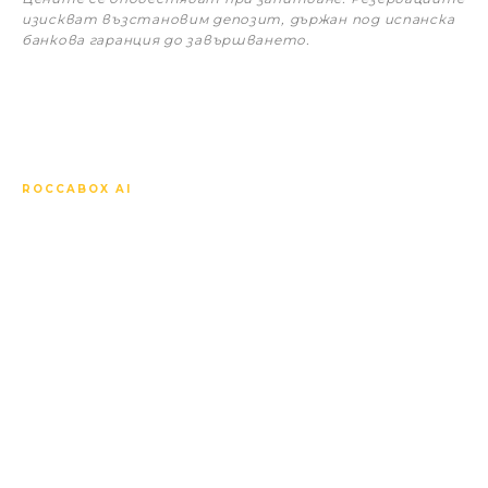
изискват възстановим депозит, държан под испанска
банкова гаранция до завършването.
ROCCABOX AI
Попитайте всичко за
Villas Las Lomas de
Marbella Club.
Нашият AI консиерж познава всеки имот, всяка
спецификация, всяка цена, графика на
строителството на зелено, местния пазар и
как да съпостави този проект с останалите
наблизо. Отговаря на Вашия език, незабавно, по