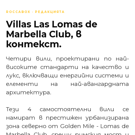
ROCCABOX · РЕДАКЦИЯТА
Villas Las Lomas de
Marbella Club, в
контекст.
Четири вили, проектирани по най-
високите стандарти на качество и
лукс, включващи енергийни системи и
елементи на най-авангардната
архитектура.
Тези 4 самостоятелни вили се
намират в престижен урбанизирана
зона северно от Golden Mile - Lomas de
Marbella Club, срещу римския мост и