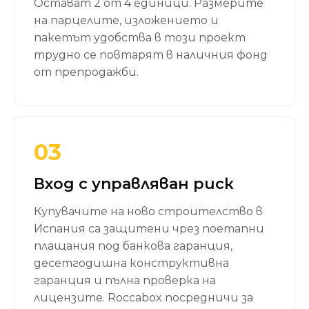
Остават 2 от 4 единици. Размерите
на парцелите, изложението и
пакетът удобства в този проект
трудно се повтарят в наличния фонд
от препродажби.
03
Вход с управляван риск
Купувачите на ново строителство в
Испания са защитени чрез поетапни
плащания под банкова гаранция,
десетгодишна конструктивна
гаранция и пълна проверка на
лицензите. Roccabox посредничи за