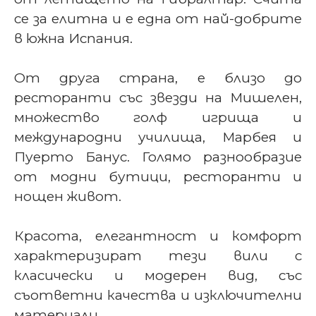
се за елитна и е една от най-добрите
в южна Испания.
От друга страна, е близо до
ресторанти със звезди на Мишелен,
множество голф игрища и
международни училища, Марбея и
Пуерто Банус. Голямо разнообразие
от модни бутици, ресторанти и
нощен живот.
Красота, елегантност и комфорт
характеризират тези вили с
класически и модерен вид, със
съответни качества и изключителни
материали.