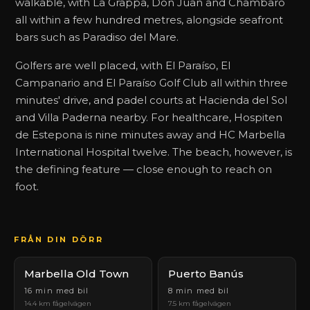
walkable, with La Grappa, Don Juan and Chambaro
all within a few hundred metres, alongside seafront
bars such as Paradiso del Mare.
Golfers are well placed, with El Paraíso, El
Campanario and El Paraíso Golf Club all within three
minutes' drive, and padel courts at Hacienda del Sol
and Villa Paderna nearby. For healthcare, Hospiten
de Estepona is nine minutes away and HC Marbella
International Hospital twelve. The beach, however, is
the defining feature — close enough to reach on
foot.
FRÅN DIN DÖRR
Marbella Old Town
Puerto Banús
16 min med bil
8 min med bil
14.4 km fågelvägen
7.5 km fågelvägen