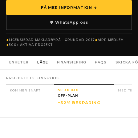
FÅ MER INFORMATION →
💬 WhatsApp oss
LICENSIERAD MÄKLARBYRÅ · GRUNDAD 2017
AIPP MEDLEM
500+ AKTIVA PROJEKT
ENHETER
LÄGE
FINANSIERING
FAQS
SKICKA F
PROJEKTETS LIVSCYKEL
KOMMER SNART
DU ÄR HÄR
MED TILL
OFF-PLAN
~32% BESPARING