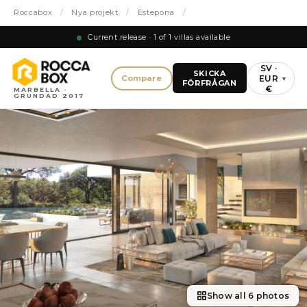
Roccabox
/
Nya projekt
/
Estepona
/
Current release · 1 of 1 villas available
SV ·
SKICKA
EUR
Compare
▾
FÖRFRÅGAN
€
MARBELLA ·
GRUNDAD 2017
Show all 6 photos