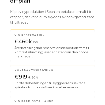
offplan
Köp av nyproduktion i Spanien betalas normalt i tre
etapper, där varje euro skyddas av bankgaranti fram
till tillträdet.
VID RESERVATION
€460k
10%
Återbetalningsbar reservationsdeposition fram till
kontraktsskrivning; låser enheten från den öppna
marknaden.
KONTRAKTSSKRIVNING
€919k
20%
Första delbetalningen till byggherrens säkrade
spärrkonto, cirka 4–8 veckor efter reservation.
VID FÄRDIGSTÄLLANDE