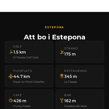
ESTEPONA
Att bo i Estepona
GOLF
STRAND
1.5 km
175 m
El Paraíso Golf Club
FLYGPLATS
RESTAURANG
44.7 km
345 m
Royal Air Force Gibraltar
La Grappa
CAFÉ
BAR
426 m
162 m
Funky Forest
Paradiso del Mare