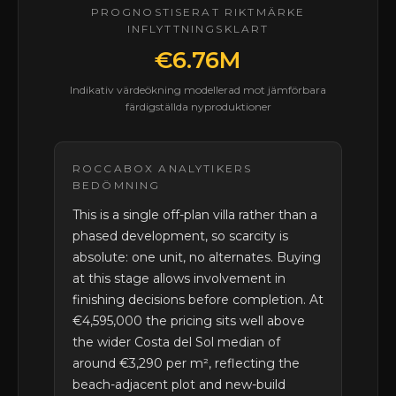
PROGNOSTISERAT RIKTMÄRKE
INFLYTTNINGSKLART
€6.76M
Indikativ värdeökning modellerad mot jämförbara
färdigställda nyproduktioner
ROCCABOX ANALYTIKERS
BEDÖMNING
This is a single off-plan villa rather than a
phased development, so scarcity is
absolute: one unit, no alternates. Buying
at this stage allows involvement in
finishing decisions before completion. At
€4,595,000 the pricing sits well above
the wider Costa del Sol median of
around €3,290 per m², reflecting the
beach-adjacent plot and new-build