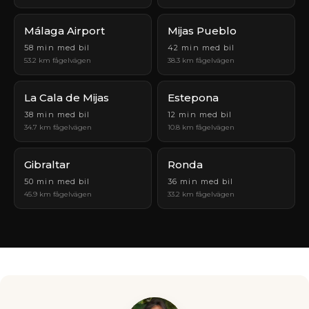
Málaga Airport
Mijas Pueblo
58 min med bil
42 min med bil
53.2 km fågelvägen
38.3 km fågelvägen
La Cala de Mijas
Estepona
38 min med bil
12 min med bil
34.7 km fågelvägen
10.8 km fågelvägen
Gibraltar
Ronda
50 min med bil
36 min med bil
45.9 km fågelvägen
33.2 km fågelvägen