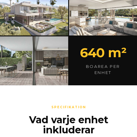
640 m²
BOAREA PER
ENHET
SPECIFIKATION
Vad varje enhet
inkluderar