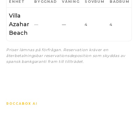
ENHET
BYGGNAD
VÅNING
SOVRUM
BADRUM
I
Villa
6
Azahar
—
—
4
4
m
Beach
Priser lämnas på förfrågan. Reservation kräver en
återbetalningsbar reservationsdeposition som skyddas av
spansk bankgaranti fram till tillträdet.
ROCCABOX AI
Fråga vad du vill om Villa
Azahar Beach.