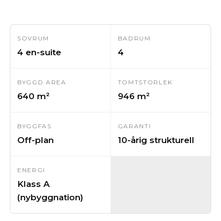
SOVRUM
BADRUM
4 en-suite
4
BYGGD AREA
TOMTSTORLEK
640 m²
946 m²
BYGGFAS
GARANTI
Off-plan
10-årig strukturell
ENERGI
Klass A
(nybyggnation)