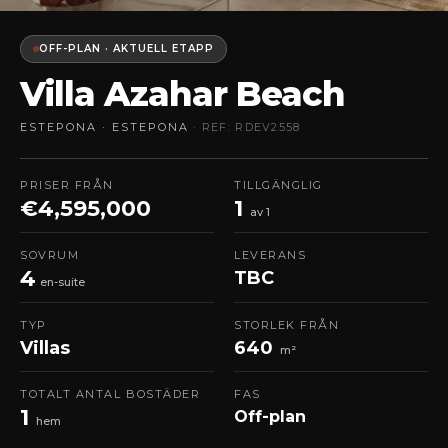
OFF-PLAN · AKTUELL ETAPP
Villa Azahar Beach
ESTEPONA · ESTEPONA
· REF: RDEV2558
PRISER FRÅN
TILLGÄNGLIG
€4,595,000
1
av 1
SOVRUM
LEVERANS
4
TBC
en-suite
TYP
STORLEK FRÅN
Villas
640
m²
TOTALT ANTAL BOSTÄDER
FAS
1
Off-plan
hem