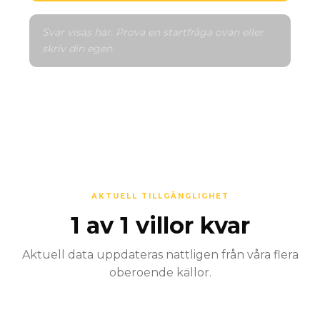
Svar visas här. Prova en startfråga ovan eller 
skriv din egen.
AKTUELL TILLGÄNGLIGHET
1 av 1 villor kvar
Aktuell data uppdateras nattligen från våra flera
oberoende källor.