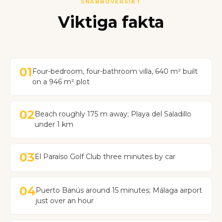
SNABBÖVERSIKT
Viktiga fakta
01
Four-bedroom, four-bathroom villa, 640 m² built
on a 946 m² plot
02
Beach roughly 175 m away; Playa del Saladillo
under 1 km
03
El Paraíso Golf Club three minutes by car
04
Puerto Banús around 15 minutes; Málaga airport
just over an hour