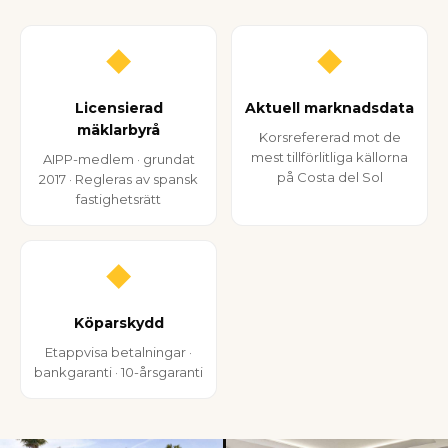
◆
◆
Licensierad
Aktuell marknadsdata
mäklarbyrå
Korsrefererad mot de
mest tillförlitliga källorna
AIPP-medlem · grundat
på Costa del Sol
2017 · Regleras av spansk
fastighetsrätt
◆
Köparskydd
Etappvisa betalningar ·
bankgaranti · 10-årsgaranti