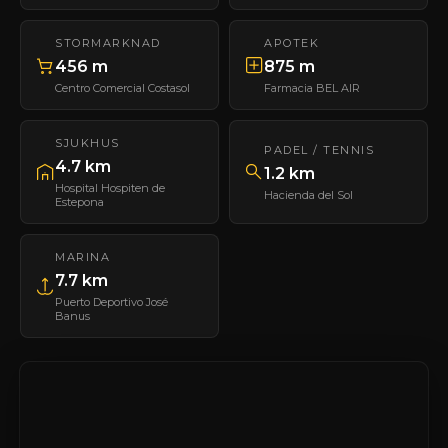
STORMARKNAD
APOTEK
456 m
875 m
Centro Comercial Costasol
Farmacia BEL AIR
SJUKHUS
PADEL / TENNIS
4.7 km
1.2 km
Hospital Hospiten de
Hacienda del Sol
Estepona
MARINA
7.7 km
Puerto Deportivo José
Banus