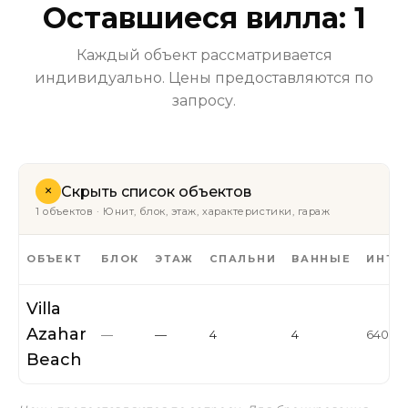
Оставшиеся вилла: 1
Каждый объект рассматривается
индивидуально. Цены предоставляются по
запросу.
+
Скрыть список объектов
1 объектов · Юнит, блок, этаж, характеристики, гараж
ОБЪЕКТ
БЛОК
ЭТАЖ
СПАЛЬНИ
ВАННЫЕ
ИНТЕ
Villa
Azahar
—
—
4
4
640 m
Beach