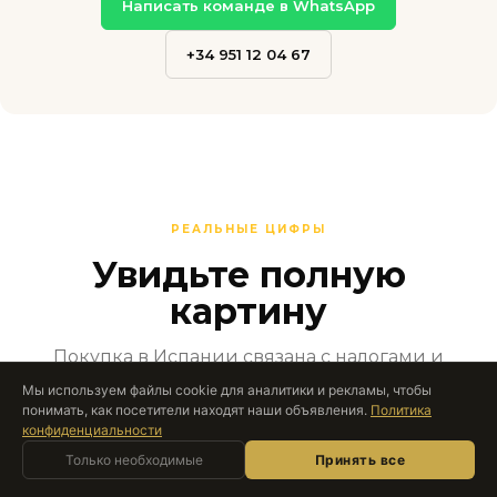
Написать команде в WhatsApp
+34 951 12 04 67
РЕАЛЬНЫЕ ЦИФРЫ
Увидьте полную
картину
Покупка в Испании связана с налогами и
сборами, которые застают врасплох
Мы используем файлы cookie для аналитики и рекламы, чтобы
понимать, как посетители находят наши объявления.
Политика
иностранных покупателей-новичков. Мы
конфиденциальности
раскрываем каждую значимую цифру.
Спросите Roccabox
Только необходимые
ИИ-АССИСТЕНТ · В РЕАЛЬНОМ ВРЕМЕНИ
Принять все