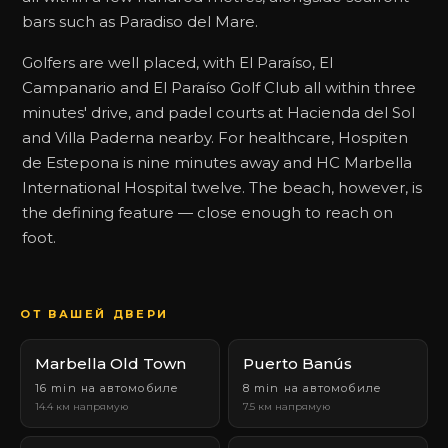
bars such as Paradiso del Mare.
Golfers are well placed, with El Paraíso, El
Campanario and El Paraíso Golf Club all within three
minutes' drive, and padel courts at Hacienda del Sol
and Villa Paderna nearby. For healthcare, Hospiten
de Estepona is nine minutes away and HC Marbella
International Hospital twelve. The beach, however, is
the defining feature — close enough to reach on
foot.
ОТ ВАШЕЙ ДВЕРИ
Marbella Old Town
Puerto Banús
16 min на автомобиле
8 min на автомобиле
14.4 км напрямую
7.5 км напрямую