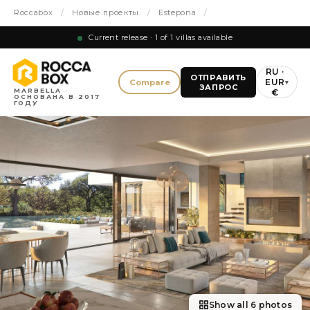
Roccabox
/
Новые проекты
/
Estepona
/
Current release · 1 of 1 villas available
RU ·
ОТПРАВИТЬ
EUR
Compare
▾
ЗАПРОС
MARBELLA ·
€
ОСНОВАНА В 2017
ГОДУ
Show all 6 photos