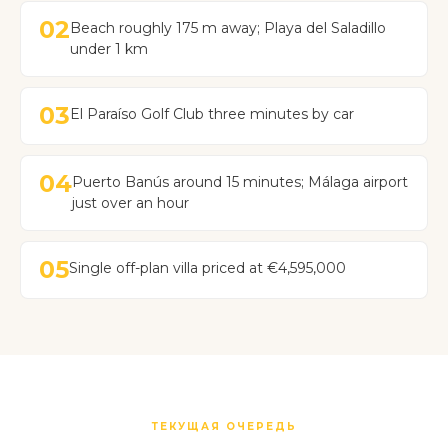
02
Beach roughly 175 m away; Playa del Saladillo
under 1 km
03
El Paraíso Golf Club three minutes by car
04
Puerto Banús around 15 minutes; Málaga airport
just over an hour
05
Single off-plan villa priced at €4,595,000
ТЕКУЩАЯ ОЧЕРЕДЬ