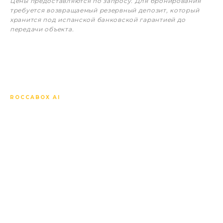
Цены предоставляются по запросу. Для бронирования
требуется возвращаемый резервный депозит, который
хранится под испанской банковской гарантией до
передачи объекта.
ROCCABOX AI
Задайте любой вопрос о
Villa Azahar Beach.
Наш ИИ-консьерж знает каждый объект, каждую
спецификацию, каждую цену, график
строительства, местный рынок и способен
сравнить этот проект с соседними. Отвечает на
вашем языке, мгновенно, в любое время.