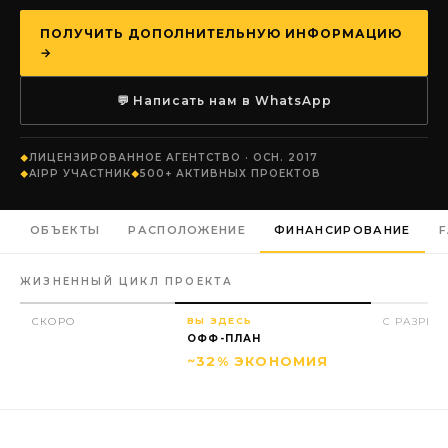
ПОЛУЧИТЬ ДОПОЛНИТЕЛЬНУЮ ИНФОРМАЦИЮ
→
💬 Написать нам в WhatsApp
ЛИЦЕНЗИРОВАННОЕ АГЕНТСТВО · ОСН. 2017
AIPP УЧАСТНИК
500+ АКТИВНЫХ ПРОЕКТОВ
ОБЪЕКТЫ
РАСПОЛОЖЕНИЕ
ФИНАНСИРОВАНИЕ
ЖИЗНЕННЫЙ ЦИКЛ ПРОЕКТА
СКОРО
ВЫ ЗДЕСЬ
С РАЗРЕ
ОФФ-ПЛАН
~32% ЭКОНОМИЯ