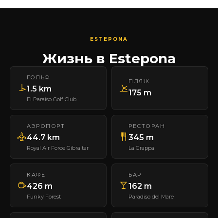
ESTEPONA
Жизнь в Estepona
ГОЛЬФ
ПЛЯЖ
1.5 km
175 m
El Paraíso Golf Club
АЭРОПОРТ
РЕСТОРАН
44.7 km
345 m
Royal Air Force Gibraltar
La Grappa
КАФЕ
БАР
426 m
162 m
Funky Forest
Paradiso del Mare