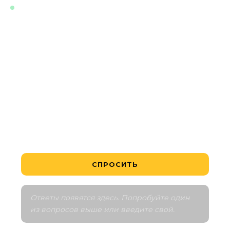
В РЕАЛЬНОМ ВРЕМЕНИ · ОБУЧЕН НА АКТУАЛЬНЫХ
ДАННЫХ ПО ЭТОМУ ПРОЕКТУ
Какой самый доступный объект?
Выгодно ли это вложение?
Как устроен график платежей?
Расскажите мне о районе
Сравнить с аналогами
СПРОСИТЬ
Ответы появятся здесь. Попробуйте один 
из вопросов выше или введите свой.