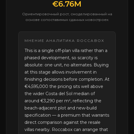
€6.76M
Ориентировочный рост, смоделированный на
основе сопоставимых сданных новостроек
МНЕНИЕ АНАЛИТИКА ROCCABOX
This is a single off-plan villa rather than a
phased development, so scarcity is
absolute: one unit, no alternates. Buying
at this stage allows involvement in
finishing decisions before completion. At
€4,595,000 the pricing sits well above
the wider Costa del Sol median of
around €3,290 per m², reflecting the
beach-adjacent plot and new-build
specification — a premium that warrants
direct comparison against the resale
villas nearby. Roccabox can arrange that