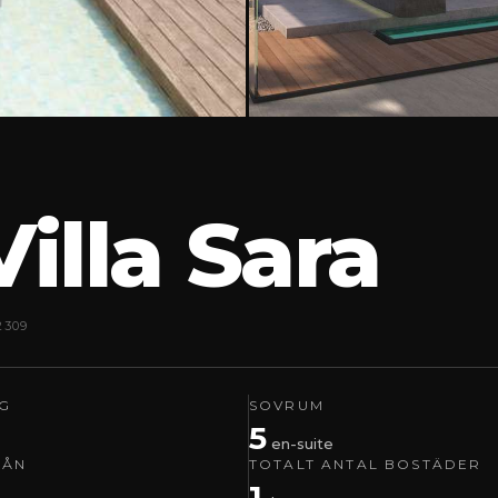
Villa Sara
2309
IG
SOVRUM
5
en-suite
RÅN
TOTALT ANTAL BOSTÄDER
1