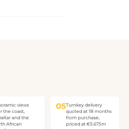
05
oramic views
Turnkey delivery
r the coast,
quoted at 18 months
raltar and the
from purchase,
th African
priced at €5.675m