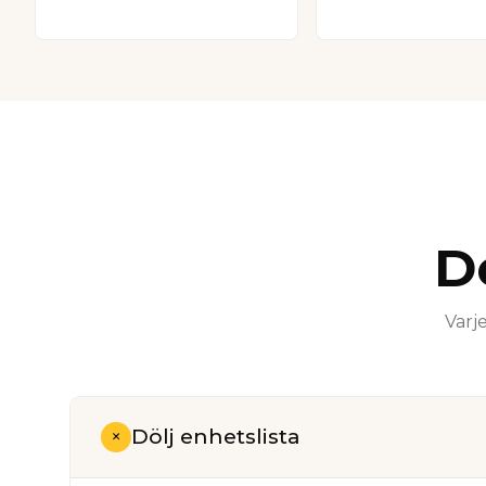
D
Varje
Dölj enhetslista
+