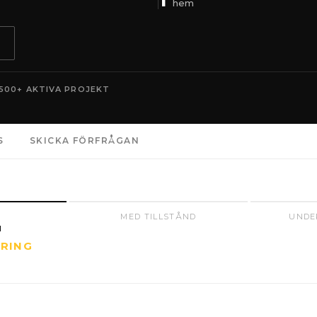
hem
500+ AKTIVA PROJEKT
S
SKICKA FÖRFRÅGAN
R
MED TILLSTÅND
UNDE
N
ARING