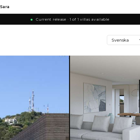
 Sara
Current release · 1 of 1 villas available