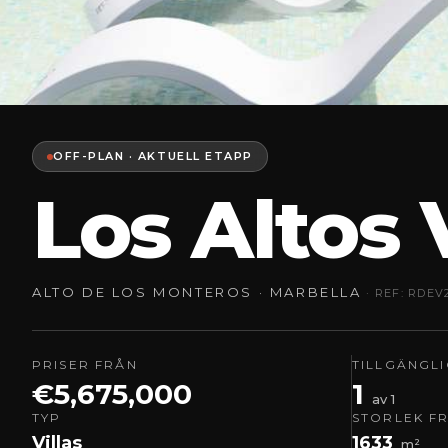
OFF-PLAN · AKTUELL ETAPP
Los Altos 
ALTO DE LOS MONTEROS · MARBELLA
· REF: RDEV
PRISER FRÅN
TILLGÄNGL
€5,675,000
1
av 1
TYP
STORLEK F
Villas
1633
m²