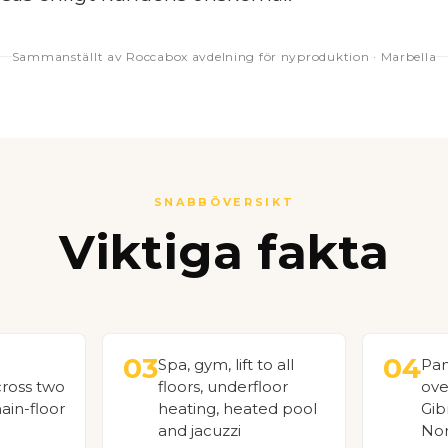
Sammanställt av Roccabox avdelning för nyproduktion · Marbella
SNABBÖVERSIKT
Viktiga fakta
03
04
Spa, gym, lift to all
Pan
ross two
floors, underfloor
ove
main-floor
heating, heated pool
Gib
and jacuzzi
Nor