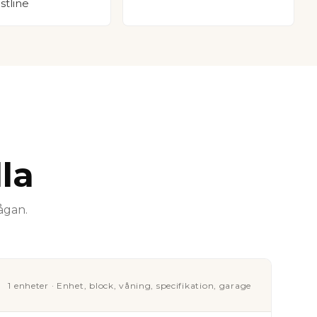
stline
la
rågan.
1 enheter · Enhet, block, våning, specifikation, garage