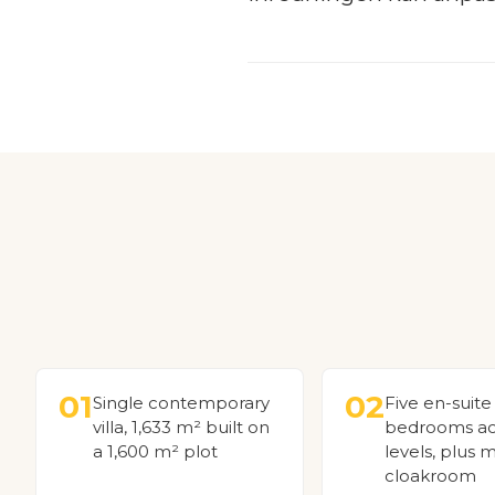
01
02
Single contemporary
Five en-suite
villa, 1,633 m² built on
bedrooms ac
a 1,600 m² plot
levels, plus 
cloakroom