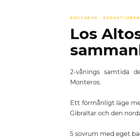
ROCCABOX · REDAKTIONE
Los Altos 
samman
2-vånings samtida des
Monteros.
Ett förmånligt läge m
Gibraltar och den nord
5 sovrum med eget ba