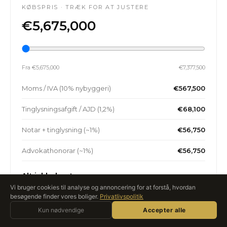
KØBSPRIS · TRÆK FOR AT JUSTERE
€5,675,000
Fra €5,675,000
€7,377,500
Moms / IVA (10% nybyggeri)
€567,500
Tinglysningsafgift / AJD (1,2%)
€68,100
Notar + tinglysning (~1%)
€56,750
Advokathonorar (~1%)
€56,750
Alt inkluderet
€6,367,350
Vi bruger cookies til analyse og annoncering for at forstå, hvordan
besøgende finder vores boliger.
Privatlivspolitik
Spørg Roccabox
Årlig IBI (ejendomsskat) ≈ 0,4–1,1% af matrikelværdien.
Kun nødvendige
AI-ASSISTENT · LIVE
Accepter alle
Fællesudgifter varierer. Din gestor bekræfter de præcise tal.