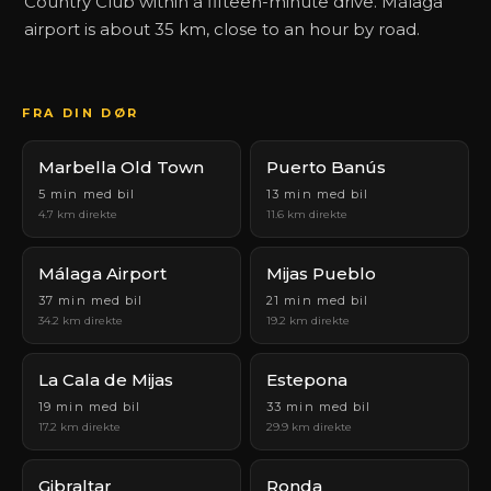
Country Club within a fifteen-minute drive. Málaga
airport is about 35 km, close to an hour by road.
FRA DIN DØR
Marbella Old Town
Puerto Banús
5 min med bil
13 min med bil
4.7 km direkte
11.6 km direkte
Málaga Airport
Mijas Pueblo
37 min med bil
21 min med bil
34.2 km direkte
19.2 km direkte
La Cala de Mijas
Estepona
19 min med bil
33 min med bil
17.2 km direkte
29.9 km direkte
Gibraltar
Ronda