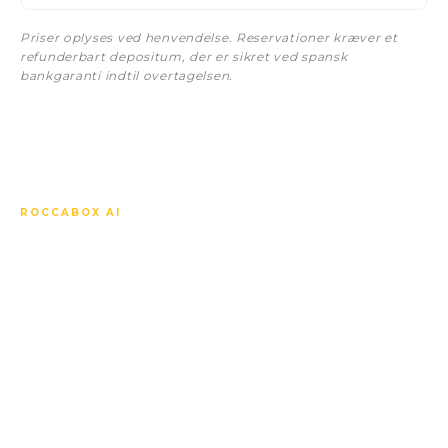
Priser oplyses ved henvendelse. Reservationer kræver et
refunderbart depositum, der er sikret ved spansk
bankgaranti indtil overtagelsen.
ROCCABOX AI
Spørg om alt vedrørende
Los Altos Villa Sara.
Vores AI-concierge kender hver bolig, hver
specifikation, hver pris, off-plan-tidsplanen, det lokale
marked og hvordan dette projekt står i forhold til de
øvrige i nærheden. Svarer på dit sprog, med det
samme, når som helst.