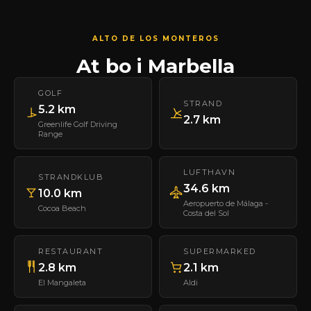
ALTO DE LOS MONTEROS
At bo i Marbella
GOLF
STRAND
5.2 km
2.7 km
Greenlife Golf Driving
Range
LUFTHAVN
STRANDKLUB
34.6 km
10.0 km
Aeropuerto de Málaga -
Cocoa Beach
Costa del Sol
RESTAURANT
SUPERMARKED
2.8 km
2.1 km
El Mangaleta
Aldi