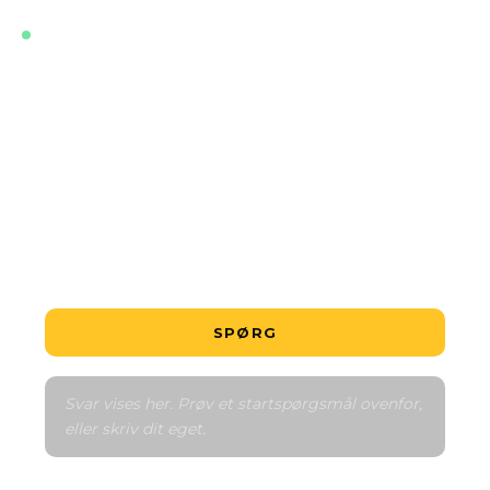
LIVE · TRÆNET PÅ DE NYESTE DATA FOR DETTE
PROJEKT
Hvad er den billigste bolig?
Er dette en god handel?
Hvordan fungerer betalingsplanen?
Fortæl mig om området
Sammenlign med lignende
SPØRG
Svar vises her. Prøv et startspørgsmål ovenfor, 
eller skriv dit eget.