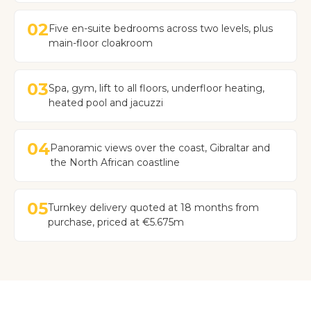
02
Five en-suite bedrooms across two levels, plus
main-floor cloakroom
03
Spa, gym, lift to all floors, underfloor heating,
heated pool and jacuzzi
04
Panoramic views over the coast, Gibraltar and
the North African coastline
05
Turnkey delivery quoted at 18 months from
purchase, priced at €5.675m