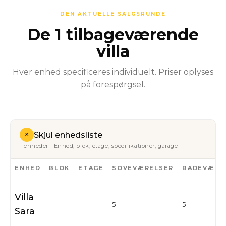
DEN AKTUELLE SALGSRUNDE
De 1 tilbageværende
villa
Hver enhed specificeres individuelt. Priser oplyses
på forespørgsel.
+
Skjul enhedsliste
1 enheder · Enhed, blok, etage, specifikationer, garage
ENHED
BLOK
ETAGE
SOVEVÆRELSER
BADEVÆRE
Villa
—
—
5
5
Sara