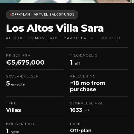
OFF-PLAN · AKTUEL SALGSRUNDE
Los Altos Villa Sara
ALTO DE LOS MONTEROS · MARBELLA
· REF: RDEV2309
PRISER FRA
TILGÆNGELIG
€5,675,000
1
af 1
SOVEVÆRELSER
AFLEVERING
5
~18 mo from
en-suite
purchase
TYPE
STØRRELSE FRA
Villas
1633
m²
BOLIGER I ALT
FASE
1
Off-plan
hjem