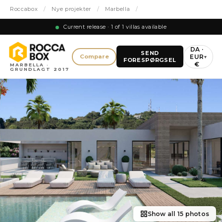
Roccabox
/
Nye projekter
/
Marbella
/
Current release · 1 of 1 villas available
DA ·
SEND
EUR
Compare
▾
FORESPØRGSEL
€
MARBELLA ·
GRUNDLAGT 2017
Show all 15 photos