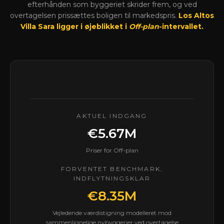
efterhånden som byggeriet skrider frem, og ved
overtagelsen prissættes boligen til markedspris.
Los Altos
Villa Sara ligger i øjeblikket i
Off-plan
-intervallet.
AKTUEL INDGANG
€5.67M
Priser for Off-plan
FORVENTET BENCHMARK,
INDFLYTNINGSKLAR
€8.35M
Vejledende værdistigning modelleret mod
sammenlignelige nybyggerier ved overtagelse