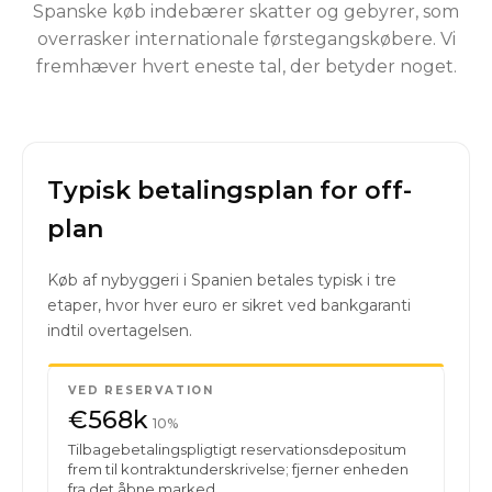
Spanske køb indebærer skatter og gebyrer, som
overrasker internationale førstegangskøbere. Vi
fremhæver hvert eneste tal, der betyder noget.
Typisk betalingsplan for off-
plan
Køb af nybyggeri i Spanien betales typisk i tre
etaper, hvor hver euro er sikret ved bankgaranti
indtil overtagelsen.
VED RESERVATION
€568k
10%
Tilbagebetalingspligtigt reservationsdepositum
frem til kontraktunderskrivelse; fjerner enheden
fra det åbne marked.