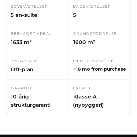
SOVEVÆRELSER
BADEVÆRELSER
5 en-suite
5
BEBYGGET AREAL
GRUNDSTØRRELSE
1633 m²
1600 m²
BYGGEFASE
FÆRDIGGØRELSE
~18 mo from purchase
Off-plan
GARANTI
ENERGI
10-årig
Klasse A
strukturgaranti
(nybyggeri)