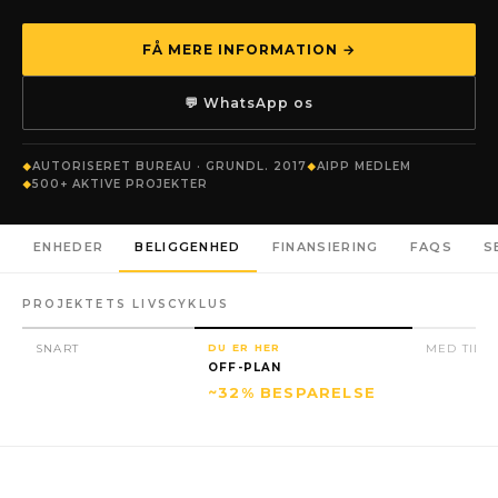
FÅ MERE INFORMATION →
💬 WhatsApp os
AUTORISERET BUREAU · GRUNDL. 2017
AIPP MEDLEM
500+ AKTIVE PROJEKTER
ENHEDER
BELIGGENHED
FINANSIERING
FAQS
S
PROJEKTETS LIVSCYKLUS
SNART
DU ER HER
MED TILL
OFF-PLAN
~32% BESPARELSE