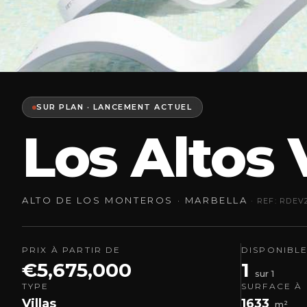
SUR PLAN · LANCEMENT ACTUEL
Los Altos 
ALTO DE LOS MONTEROS · MARBELLA
· REF: RDEV
PRIX À PARTIR DE
DISPONIBL
€5,675,000
1
sur 1
TYPE
SURFACE À 
Villas
1633
m²