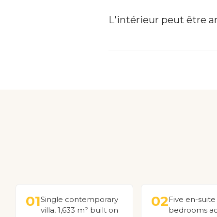
L'intérieur peut être a
01
02
Single contemporary
Five en-suite
villa, 1,633 m² built on
bedrooms ac