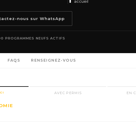
accueil
ntactez-nous sur WhatsApp
00 PROGRAMMES NEUFS ACTIFS
FAQS
RENSEIGNEZ-VOUS
CI
AVEC PERMIS
EN 
N
OMIE