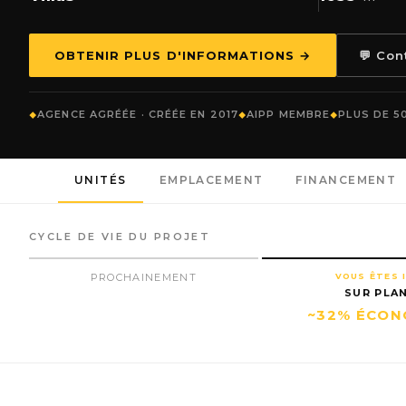
OBTENIR PLUS D'INFORMATIONS →
💬 Co
AGENCE AGRÉÉE · CRÉÉE EN 2017
AIPP MEMBRE
PLUS DE 5
UNITÉS
EMPLACEMENT
FINANCEMENT
CYCLE DE VIE DU PROJET
PROCHAINEMENT
VOUS ÊTES I
SUR PLA
~32% ÉCON