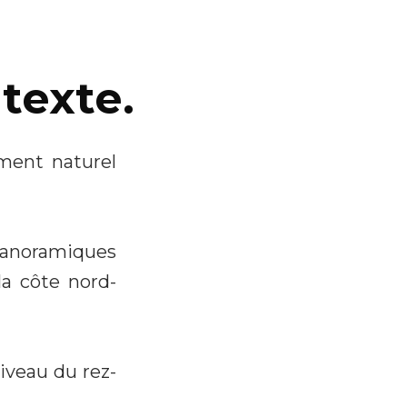
ntexte.
ment naturel
panoramiques
la côte nord-
iveau du rez-