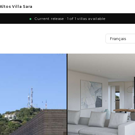
Altos Villa Sara
Current release · 1 of 1 villas available