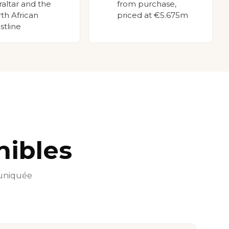
raltar and the
from purchase,
th African
priced at €5.675m
stline
nibles
muniquée