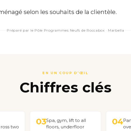
ménagé selon les souhaits de la clientèle.
Préparé par le Pôle Programmes Neufs de Roccabox · Marbella
EN UN COUP D'ŒIL
Chiffres clés
03
04
Spa, gym, lift to all
Pan
ross two
floors, underfloor
ove