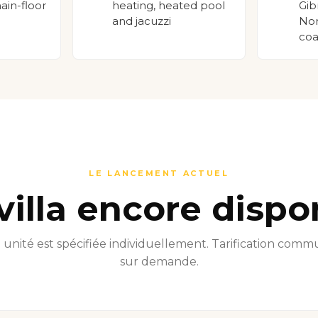
main-floor
heating, heated pool
Gib
and jacuzzi
Nor
coa
LE LANCEMENT ACTUEL
 villa encore dispo
unité est spécifiée individuellement. Tarification com
sur demande.