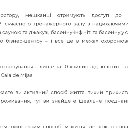
остору, мешканці отримують доступ до р
й: сучасного тренажерного залу з надихаючим
 сауною та джакузі, басейну-інфініті та басейну у
о бізнес-центру – і все це в межах охоронюва
озташування – лише за 10 хвилин від золотих пл
Cala de Mijas.
каєте ви активний спосіб життя, тихий прихист
проживання, тут ви знайдете ідеальне поєднан
емноморським способом життя, де кожен світ