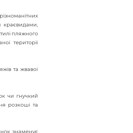
ізноманітних
и краєвидами,
 стилі пляжного
ної території
яжів та жвавої
ок чи гнучкий
ня розкоші та
анок знаменує