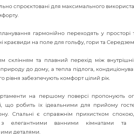
льно спроєктовані для максимального використа
мфорту.
планування гармонійно переходять у просторі т
і краєвиди на поле для гольфу, гори та Середзе
им склінням та плавний перехід між внутрішні
рироду до дому, а тепла підлога, кондиціонуван
 рівня забезпечують комфорт цілий рік.
артаменти на першому поверсі пропонують оп
ні, що робить їх ідеальними для прийому гост
ону. Спальні є справжнім прихистком спокою
 з елегантними ванними кімнатами та ін
ними деталями.