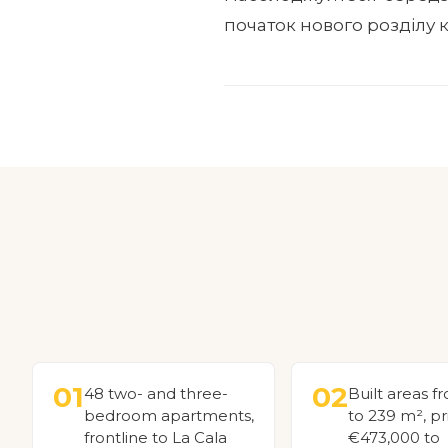
початок нового розділу к
01
02
48 two- and three-
Built areas f
bedroom apartments,
to 239 m², p
frontline to La Cala
€473,000 to