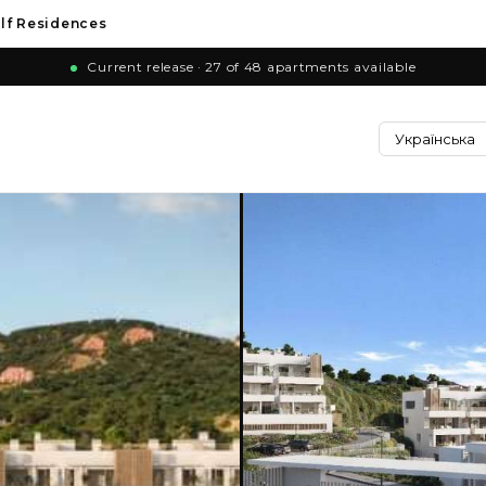
lf Residences
Current release · 27 of 48 apartments available