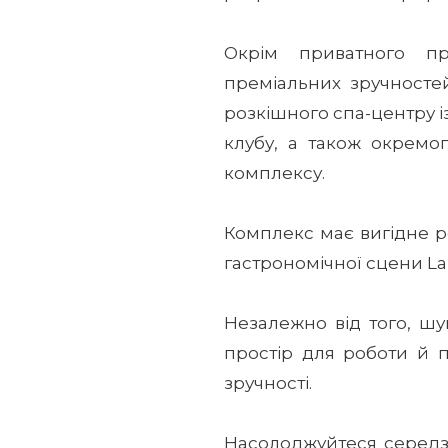
Окрім приватного пр
преміальних зручносте
розкішного спа-центру із
клубу, а також окремог
комплексу.
Комплекс має вигідне р
гастрономічної сцени La 
Незалежно від того, шу
простір для роботи й 
зручності.
Насолоджуйтеся середз