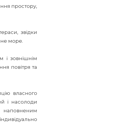
ння простору,
ераси, звідки
мне море.
м і зовнішнім
ня повітря та
цію власного
ей і насолоди
, наповненим
дивідуально