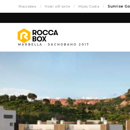
Roccabox
/
Нові об'єкти
/
Mijas Costa
/
Sunrise Go
MARBELLA · ЗАСНОВАНО 2017