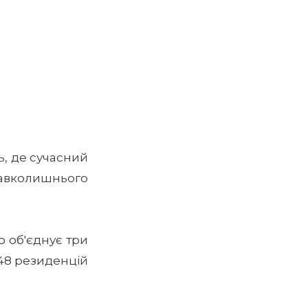
ь, де сучасний
вколишнього
о об'єднує три
 48 резиденцій