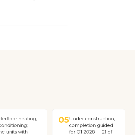
05
erfloor heating,
Under construction,
 conditioning;
completion guided
e units with
for Q1 2028 — 21 of