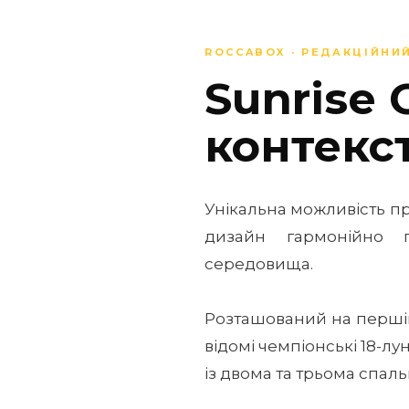
ROCCABOX · РЕДАКЦІЙНИ
Sunrise 
контекст
Унікальна можливість п
дизайн гармонійно 
середовища.
Розташований на першій 
відомі чемпіонські 18-л
із двома та трьома спал