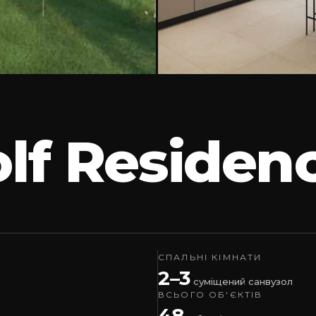
olf Residen
СПАЛЬНІ КІМНАТИ
2–3
суміщений санвузол
ВСЬОГО ОБ'ЄКТІВ
48