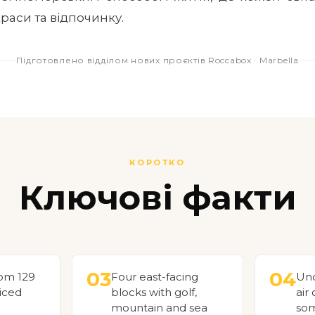
раси та відпочинку.
Підготовлено відділом нових проєктів Roccabox · Marbella
КОРОТКО
Ключові факти
03
04
rom 129
Four east-facing
Und
riced
blocks with golf,
air
mountain and sea
som