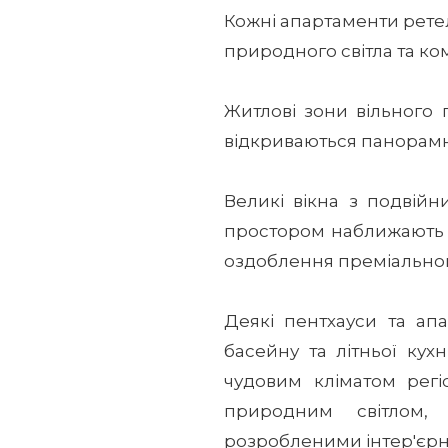
Кожні апартаменти рете
природного світла та ко
Житлові зони вільного 
відкриваються панорамн
Великі вікна з подвійн
простором наближають п
оздоблення преміального
Деякі пентхауси та ап
басейну та літньої кух
чудовим кліматом регі
природним світлом,
розробленими інтер'єр