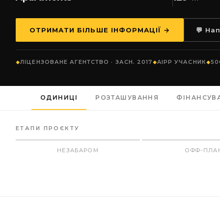
ОТРИМАТИ БІЛЬШЕ ІНФОРМАЦІЇ →
💬 На
ЛІЦЕНЗОВАНЕ АГЕНТСТВО · ЗАСН. 2017
AIPP УЧАСНИК
50
ОДИНИЦІ
РОЗТАШУВАННЯ
ФІНАНСУВ
ЕТАПИ ПРОЄКТУ
НЕЗАБАРОМ
ОФФ-ПЛА