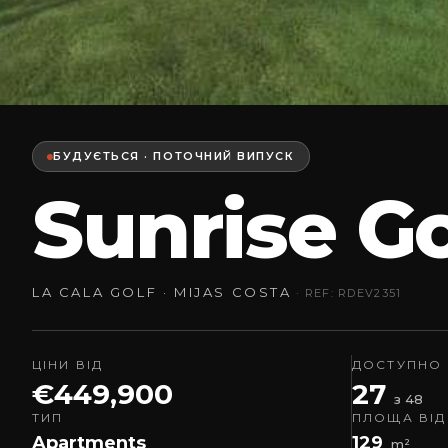
БУДУЄТЬСЯ · ПОТОЧНИЙ ВИПУСК
Sunrise G
LA CALA GOLF · MIJAS COSTA
· REF: RDEV2351
ЦІНИ ВІД
ДОСТУПНО
€449,900
27
з 48
ТИП
ПЛОЩА ВІД
Apartments
129
m²