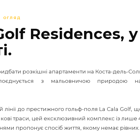
Й ОГЛЯД
Golf Residences, у
і.
ридбати розкішні апартаменти на Коста-дель-Сол
поєднується з мальовничою природою на
лінії до престижного гольф-поля La Cala Golf, щ
ункові траси, цей ексклюзивний комплекс із лише
ьнями пропонує спосіб життя, якому немає рівних.