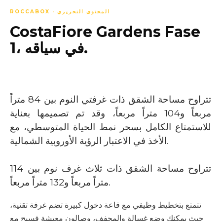
ROCCABOX · المحتوى التحريري
CostaFiore Gardens Fase
1، في سياقه.
تتراوح مساحة الشقق ذات غرفتي النوم بين 84 متراً
مربعاً و104 متراً مربعاً، وقد تم تصميمها بعناية
للاستمتاع الكامل بسحر نمط الحياة المتوسطي، مع
الأخذ في الاعتبار الرؤية الأوروبية الشمالية.
تتراوح مساحة الشقق ذات ثلاث غرف نوم بين 114
متراً مربعاً و132 متراً مربعاً.
تتمتع بتخطيط وظيفي مع قاعة دخول كبيرة تضم غرفة تقنية،
حيث يمكنك وضع غسالة والمجفف، وصالون معيشة فسيح مع