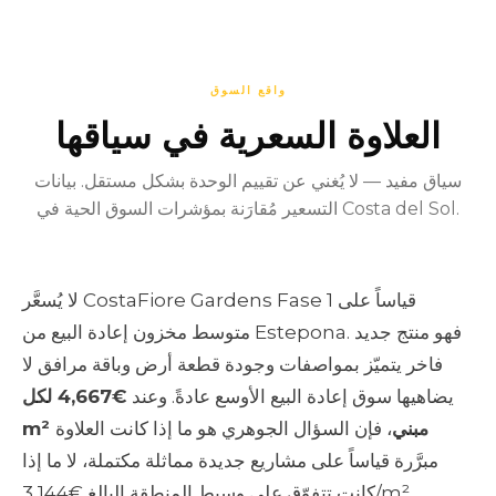
واقع السوق
العلاوة السعرية في سياقها
سياق مفيد — لا يُغني عن تقييم الوحدة بشكل مستقل. بيانات
التسعير مُقارَنة بمؤشرات السوق الحية في Costa del Sol.
لا يُسعَّر CostaFiore Gardens Fase 1 قياساً على
متوسط مخزون إعادة البيع من Estepona. فهو منتج جديد
فاخر يتميّز بمواصفات وجودة قطعة أرض وباقة مرافق لا
يضاهيها سوق إعادة البيع الأوسع عادةً. وعند
€4,667 لكل
m² مبني
، فإن السؤال الجوهري هو ما إذا كانت العلاوة
مبرَّرة قياساً على مشاريع جديدة مماثلة مكتملة، لا ما إذا
كانت تتفوّق على وسيط المنطقة البالغ €3,144/m².