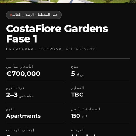
على المخطط · الإصدار الحالي
CostaFiore Gardens
Fase 1
LA GASPARA · ESTEPONA
· REF: RDEV2368
متاح
الأسعار تبدأ من
€700,000
5
من 6
التسليم
غرف النوم
2–3
TBC
حمام خاص
المساحة تبدأ من
النوع
Apartments
150
m²
المرحلة
إجمالي الوحدات