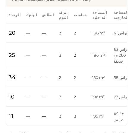
المساحة
المساحة
غرف
حمامات
الطابق
البلوك
الوحدة
الخارجية
الداخلية
النوم
20
41 م² تراس
186 m²
2
3
—
—
63 م² تراس
25
· 260 م²
186 m²
2
3
—
—
حديقة
34
م² تراس
150 m²
2
2
—
—
10
 م² تراس
196 m²
2
3
—
—
84 م²
11
—
—
3
3
195 m²
تراس