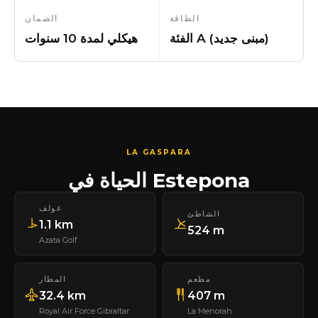
الطاقة
الضمان
الفئة A (مبنى جديد)
هيكلي لمدة 10 سنوات
LA GASPARA
الحياة في Estepona
غولف
الشاطئ
1.1 km
524 m
Azata Golf
مطعم
المطار
32.4 km
407 m
Royal Air Force Gibraltar
La Menorah