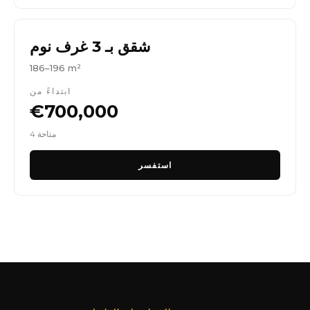
شقق بـ 3 غرف نوم
186–196 m²
ابتداءً من
€700,000
4 متاحة
استفسر