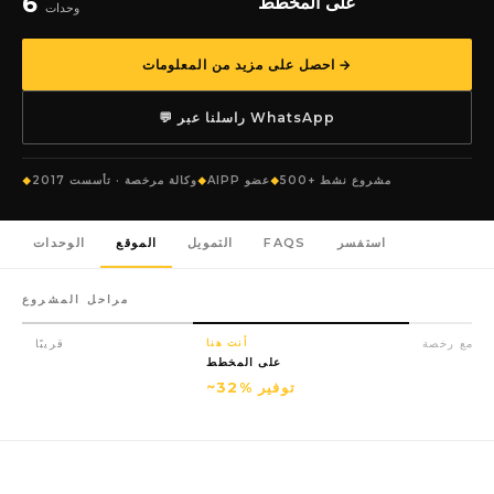
6
على المخطط
وحدات
احصل على مزيد من المعلومات →
💬 راسلنا عبر WhatsApp
500+ مشروع نشط
AIPP عضو
وكالة مرخصة · تأسست 2017
استفسر
FAQS
التمويل
الموقع
الوحدات
مراحل المشروع
مع رخصة
أنت هنا
قريبًا
على المخطط
~32% توفير