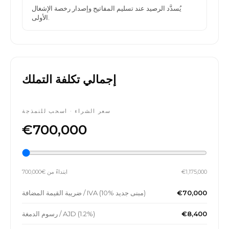
يُسدَّد الرصيد عند تسليم المفاتيح وإصدار رخصة الإشغال
الأولى.
إجمالي تكلفة التملك
سعر الشراء · اسحب للنمذجة
€700,000
€1,175,000
ابتداءً من €700,000
€70,000
ضريبة القيمة المضافة / IVA (10% مبنى جديد)
€8,400
رسوم الدمغة / AJD (1.2%)