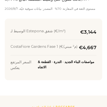
مستوى الثقة في المقارنة: 70% · المصدر: بيانات سوقية حيّة، 7‏/8‏/2026
الوسيط لـ Estepona شقق (€/m²)
€3,144
CostaFiore Gardens Fase 1 (€/م² مبني)
€4,667
مواصفات البناء الجديد · الندرة · القطعة &
السعر المرتفع
الاتجاه
يعكس
لماذا الشراء مع ROCCABOX