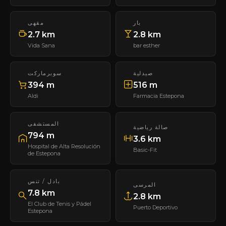
بار
مقهى
2.7 km
2.8 km
Vida Sana
bar esther
صيدلية
سوبرماركت
394 m
516 m
Aldi
Farmacia Estepona
المستشفى
صالة رياضية
794 m
3.6 km
Hospital de Alta Resolución
Basic-Fit
de Estepona
بادل / تنس
المرسى
7.8 km
2.8 km
El Club de Tenis y Pádel
Puerto Deportivo
Estepona