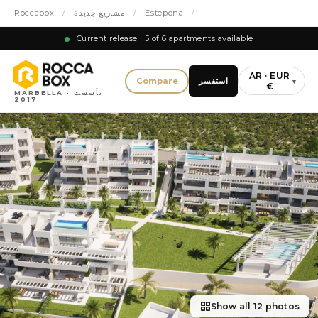
/
Estepona
/
مشاريع جديدة
/
Roccabox
Current release · 5 of 6 apartments available
AR · EUR
استفسر
Compare
▾
€
MARBELLA · تأسست
2017
Show all 12 photos