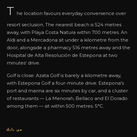
T
he location favours everyday convenience over
resort seclusion. The nearest beach is 524 metres
away, with Playa Costa Natura within 700 metres. An
Aldi and a Mercadona sit under a kilometre from the
door, alongside a pharmacy 516 metres away and the
Hospital de Alta Resolución de Estepona at two
minutes' drive.
Golf is close: Azata Golf is barely a kilometre away,
with Estepona Golf a four-minute drive. Estepona's
port and marina are six minutes by car, and a cluster
of restaurants — La Menorah, Bellaco and El Dorado
among them — sit within 500 metres. 5°C.
من بابك