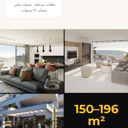
دفعات مرحلية · ضمان بنكي ·
ضمان 10 سنوات
150–196
m²