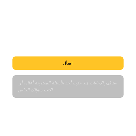
هل هذه فرصة جيدة؟
ما أقل الوحدات سعراً؟
أخبرني عن الحي
كيف يعمل جدول السداد؟
مقارنة بالعقارات المماثلة
اسأل
ستظهر الإجابات هنا. جرّب أحد الأسئلة المقترحة أعلاه، أو 
اكتب سؤالك الخاص.