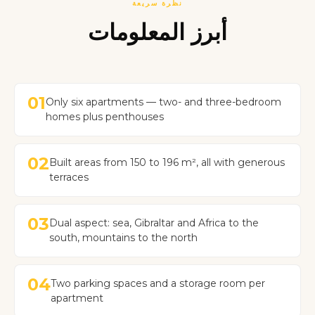
نظرة سريعة
أبرز المعلومات
01
Only six apartments — two- and three-bedroom
homes plus penthouses
02
Built areas from 150 to 196 m², all with generous
terraces
03
Dual aspect: sea, Gibraltar and Africa to the
south, mountains to the north
04
Two parking spaces and a storage room per
apartment