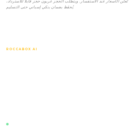
تُعلَن الأسعار عند الاستفسار. ويتطلّب الحجز عربون حجز قابلاً للاسترداد،
يُحفَظ بضمان بنكي إسباني حتى التسليم.
ROCCABOX AI
اسأل أي شيء عن CostaFiore
Gardens Fase 1.
يعرف مساعدنا الذكي كل وحدة، وكل مواصفة، وكل سعر، والجدول
الزمني للشراء على الخارطة، والسوق المحلي، وكيفية مقارنة هذا
المشروع بغيره من المشاريع القريبة. يجيب بلغتك فوراً، في أي
وقت.
مباشر · مدرَّب على أحدث بيانات هذا المشروع