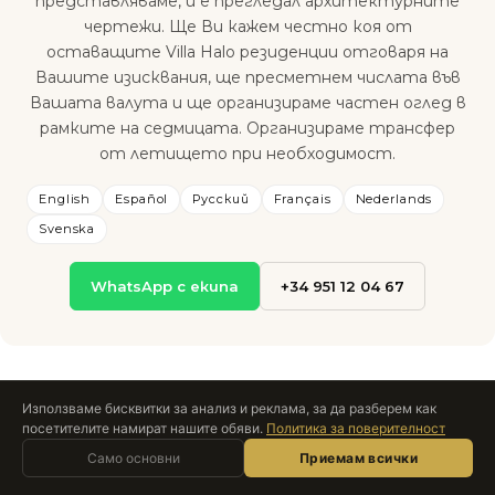
представляваме, и е прегледал архитектурните
чертежи. Ще Ви кажем честно коя от
оставащите Villa Halo резиденции отговаря на
Вашите изисквания, ще пресметнем числата във
Вашата валута и ще организираме частен оглед в
рамките на седмицата. Организираме трансфер
от летището при необходимост.
English
Español
Русский
Français
Nederlands
Svenska
WhatsApp с екипа
+34 951 12 04 67
Използваме бисквитки за анализ и реклама, за да разберем как
посетителите намират нашите обяви.
Политика за поверителност
Попитайте Roccabox
Само основни
AI АСИСТЕНТ · НА ЖИВО
Приемам всички
РЕАЛНИ ЧИСЛА