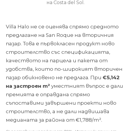
на Costa del Sol.
Villa Halo не се оценява спрямо средното
предлагане на San Roque на вторичния
пазар. Това е първокласен продукт ново
строителство със спецификацията,
качеството на парцела и пакета от
удобства, които по-широкият вторичен
пазар обикновено не предлага. При
€5,142
на застроен m²
уместният въпрос е дали
премията е оправдана спрямо
съпоставими завършени проекти ново
строителство, а не дали надвишава
медианата за района от €1,788/m².