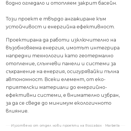
водно огледало и отопляем закрит басейн.
Този проект е твърдо ангажиране към
устойчивост и енергийна ефективност.
Проектирана да работи изключително на
възобновяема енергия, имотът интегрира
напредни технологии като геотермално
отопление, слънчеви панели и системи за
съхранение на енергия, осигурявайки пълна
автономност. Всеки елемент, от еко-
приятелски материали до енергийно-
ефективни системи, е внимателно избран,
за да се сведе до минимум екологичното
влияние.
Изготвено от отдел нови проекти на Roccabox · Marbella