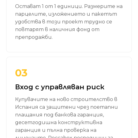
Остават 1 от 1 единици. Размерите на
парцелите, изложението и пакетът
удобства в този проект трудно се
повтарят в наличния фонд от
препродажби.
03
Вход с управляван риск
Купувачите на ново строителство в
Испания са защитени чрез поетапни
плащания под банкова гаранция,
десетгодишна конструктивна
гаранция и пълна проверка на
лицензите. Roccabox посредничи за