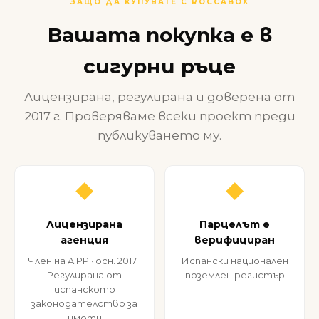
ЗАЩО ДА КУПУВАТЕ С ROCCABOX
Вашата покупка е в
сигурни ръце
Лицензирана, регулирана и доверена от
2017 г. Проверяваме всеки проект преди
публикуването му.
◆
◆
Лицензирана
Парцелът е
агенция
верифициран
Член на AIPP · осн. 2017 ·
Испански национален
Регулирана от
поземлен регистър
испанското
законодателство за
имоти