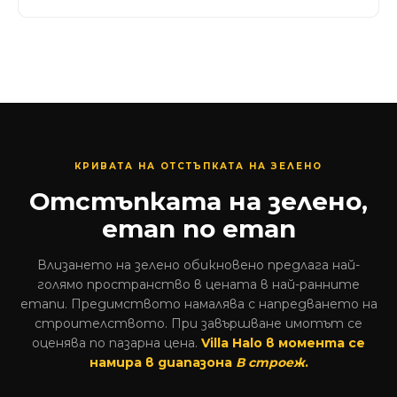
КРИВАТА НА ОТСТЪПКАТА НА ЗЕЛЕНО
Отстъпката на зелено,
етап по етап
Влизането на зелено обикновено предлага най-
голямо пространство в цената в най-ранните
етапи. Предимството намалява с напредването на
строителството. При завършване имотът се
оценява по пазарна цена.
Villa Halo в момента се
намира в диапазона
В строеж
.