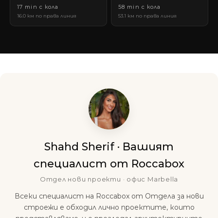
17 min с кола
58 min с кола
16.0 км по права линия
53.1 км по права линия
Shahd Sherif · Вашият
специалист от Roccabox
Отдел нови проекти · офис Marbella
Всеки специалист на Roccabox от Отдела за нови
строежи е обходил лично проектите, които