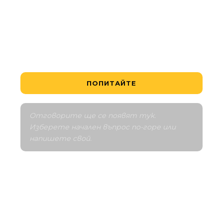
Как работи планът за плащане?
Разкажете ми за квартала
Сравни с подобни
ПОПИТАЙТЕ
Отговорите ще се появят тук. 
Изберете начален въпрос по-горе или 
напишете свой.