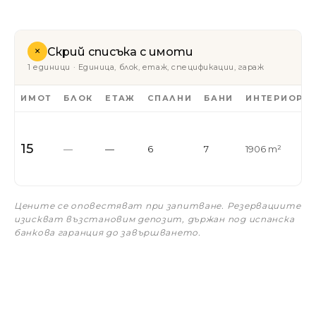
+
Скрий списъка с имоти
1 единици · Единица, блок, етаж, спецификации, гараж
ИМОТ
БЛОК
ЕТАЖ
СПАЛНИ
БАНИ
ИНТЕРИОР
15
—
—
6
7
1906 m²
Цените се оповестяват при запитване. Резервациите
изискват възстановим депозит, държан под испанска
банкова гаранция до завършването.