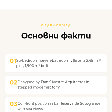
С ЕДИН ПОГЛЕД
Основни факти
01
Six-bedroom, seven-bathroom villa on a 2,451 m²
plot, 1,906 m² built
02
Designed by Fran Silvestre Arquitectos in
stepped modernist form
03
Golf-front position in La Reserva de Sotogrande
with sea views