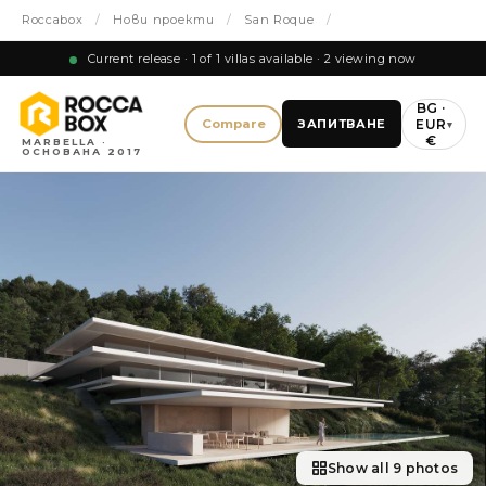
Roccabox
/
Нови проекти
/
San Roque
/
Current release · 1 of 1 villas available · 2 viewing now
BG ·
EUR
Compare
ЗАПИТВАНЕ
▾
€
MARBELLA ·
ОСНОВАНА 2017
Show all 9 photos