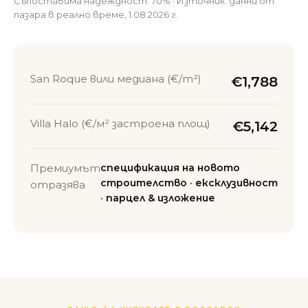
Съпоставима надеждност: 70% · Източник: данни от
пазара в реално време, 1.08.2026 г.
San Roque вили медиана (€/m²)
€1,788
Villa Halo (€/м² застроена площ)
€5,142
Премиумът
спецификация на новото
строителство · ексклузивност
отразява
· парцел & изложение