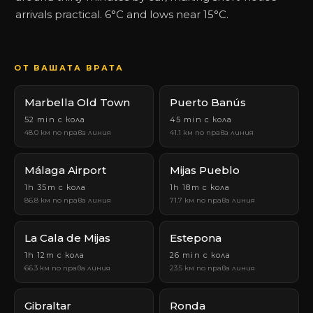
arrivals practical. 6°C and lows near 15°C.
ОТ ВАШАТА ВРАТА
Marbella Old Town
Puerto Banús
52 min с кола
45 min с кола
48.0 км по права линия
41.1 км по права линия
Málaga Airport
Mijas Pueblo
1h 35m с кола
1h 18m с кола
86.8 км по права линия
71.7 км по права линия
La Cala de Mijas
Estepona
1h 12m с кола
26 min с кола
66.3 км по права линия
23.5 км по права линия
Gibraltar
Ronda