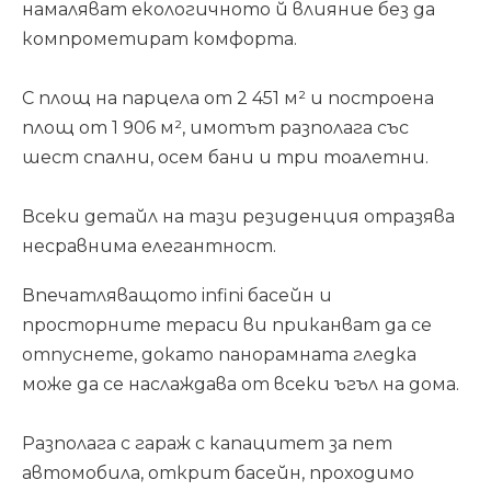
намаляват екологичното й влияние без да
компрометират комфорта.
С площ на парцела от 2 451 м² и построена
площ от 1 906 м², имотът разполага със
шест спални, осем бани и три тоалетни.
Всеки детайл на тази резиденция отразява
несравнима елегантност.
Впечатляващото infini басейн и
просторните тераси ви приканват да се
отпуснете, докато панорамната гледка
може да се наслаждава от всеки ъгъл на дома.
Разполага с гараж с капацитет за пет
автомобила, открит басейн, проходимо