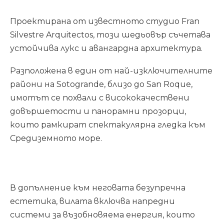
Проектирана от известното студио Fran
Silvestre Arquitectos, този шедьовър съчетава
устойчива лукс и авангардна архитектура.
Разположена в един от най-изключителните
райони на Sotogrande, близо до San Roque,
имотът се похвали с висококачествени
довършетости и панорамни прозорци,
които рамкират спектакулярна гледка към
Средиземното море.
В допълнение към неговата безупречна
естетика, вилата включва напредни
системи за възобновяема енергия, които