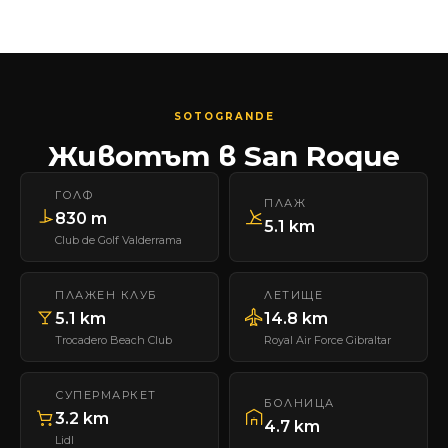
SOTOGRANDE
Животът в San Roque
ГОЛФ
ПЛАЖ
830 m
5.1 km
Club de Golf Valderrama
ПЛАЖЕН КЛУБ
ЛЕТИЩЕ
5.1 km
14.8 km
Trocadero Beach Club
Royal Air Force Gibraltar
СУПЕРМАРКЕТ
БОЛНИЦА
3.2 km
4.7 km
Lidl