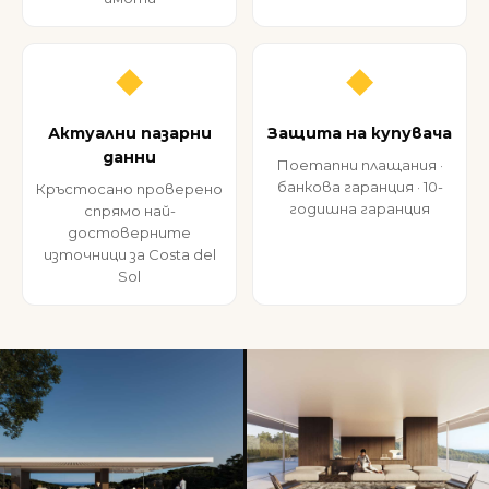
◆
◆
Актуални пазарни
Защита на купувача
данни
Поетапни плащания ·
банкова гаранция · 10-
Кръстосано проверено
годишна гаранция
спрямо най-
достоверните
източници за Costa del
Sol