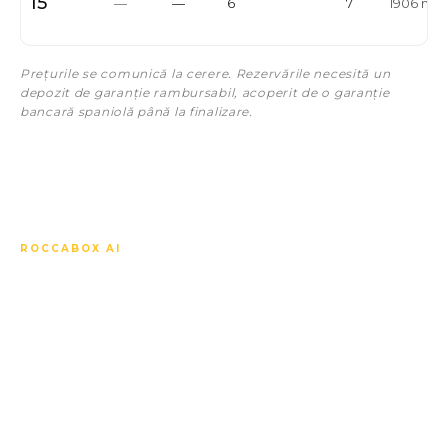
15
—
—
6
7
1906 m²
Prețurile se comunică la cerere. Rezervările necesită un
depozit de garanție rambursabil, acoperit de o garanție
bancară spaniolă până la finalizare.
ROCCABOX AI
Întrebați orice despre Villa
Halo.
Concierge-ul nostru AI cunoaște fiecare unitate,
fiecare specificație, fiecare preț, calendarul off-plan,
piața locală și modul de a compara acest ansamblu
cu celelalte din apropiere. Răspunde în limba