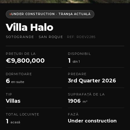
UNDER CONSTRUCTION · TRANȘA ACTUALĂ
Villa Halo
SOTOGRANDE · SAN ROQUE
· REF: RDEV2285
PREȚURI DE LA
DISPONIBIL
€9,800,000
1
din 1
DORMITOARE
PREDARE
6
3rd Quarter 2026
en-suite
TIP
SUPRAFAȚĂ DE LA
Villas
1906
m²
TOTAL LOCUINȚE
FAZĂ
1
Under construction
acasă