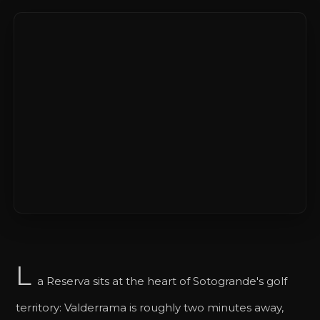
L
a Reserva sits at the heart of Sotogrande's golf
territory: Valderrama is roughly two minutes away,