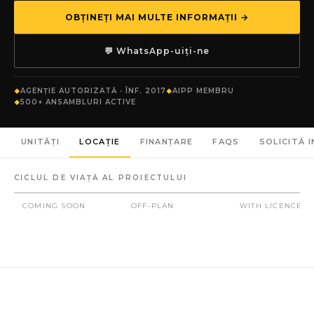
OBȚINEȚI MAI MULTE INFORMAȚII →
💬 WhatsApp-uiți-ne
AGENȚIE AUTORIZATĂ · ÎNF. 2017
AIPP MEMBRU
500+ ANSAMBLURI ACTIVE
UNITĂȚI
LOCAȚIE
FINANȚARE
FAQS
SOLICITĂ 
CICLUL DE VIAȚĂ AL PROIECTULUI
COMING SOON
OFF-PLAN
WITH LICENCE