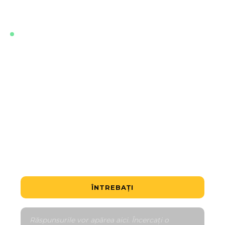
dumneavoastră, instant, oricând.
LIVE · ANTRENAT PE CELE MAI RECENTE DATE ALE
ACESTUI PROIECT
Care este cea mai accesibilă unitate?
Este o ofertă bună?
Cum funcționează graficul de plăți?
Spune-mi despre cartier
Compară cu similare
ÎNTREBAȚI
Răspunsurile vor apărea aici. Încercați o 