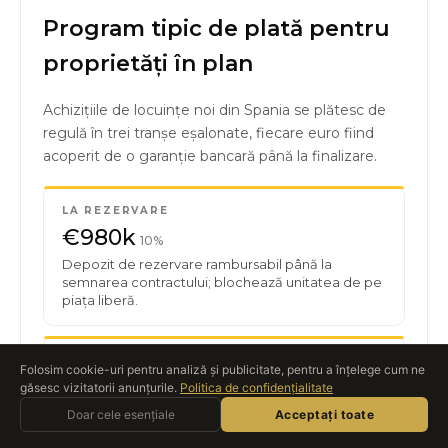
Program tipic de plată pentru
proprietăți în plan
Achizițiile de locuințe noi din Spania se plătesc de
regulă în trei tranșe eșalonate, fiecare euro fiind
acoperit de o garanție bancară până la finalizare.
LA REZERVARE
€980k
10%
Depozit de rezervare rambursabil până la
semnarea contractului; blochează unitatea de pe
piața liberă.
SEMNAREA CONTRACTULUI
Folosim cookie-uri pentru analiză și publicitate, pentru a înțelege cum ne
€1.96M
găsesc vizitatorii anunțurile.
Politica de confidențialitate
20%
Întrebați Roccabox
Prima tranșă în contul escrow garantat al
Doar cele esențiale
ASISTENT AI · LIVE
Acceptați toate
dezvoltatorului, la aproximativ 4–8 săptămâni de