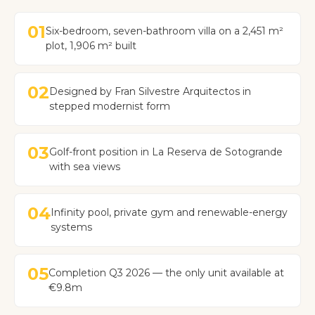
01
Six-bedroom, seven-bathroom villa on a 2,451 m²
plot, 1,906 m² built
02
Designed by Fran Silvestre Arquitectos in
stepped modernist form
03
Golf-front position in La Reserva de Sotogrande
with sea views
04
Infinity pool, private gym and renewable-energy
systems
05
Completion Q3 2026 — the only unit available at
€9.8m