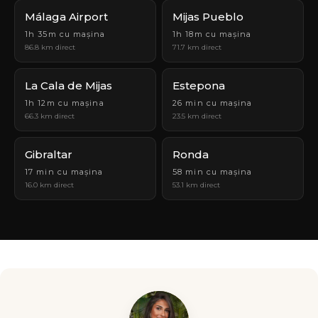
Málaga Airport
Mijas Pueblo
1h 35m cu mașina
1h 18m cu mașina
86.8 km direct
71.7 km direct
La Cala de Mijas
Estepona
1h 12m cu mașina
26 min cu mașina
66.3 km direct
23.5 km direct
Gibraltar
Ronda
17 min cu mașina
58 min cu mașina
16.0 km direct
53.1 km direct