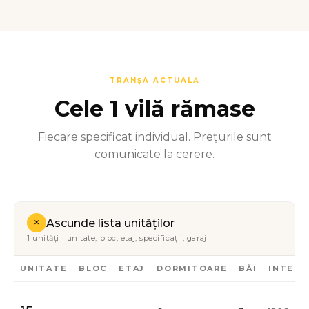
TRANȘA ACTUALĂ
Cele 1 vilă rămase
Fiecare specificat individual. Prețurile sunt
comunicate la cerere.
+
Ascunde lista unităților
1 unități · unitate, bloc, etaj, specificații, garaj
UNITATE
BLOC
ETAJ
DORMITOARE
BĂI
INTERI