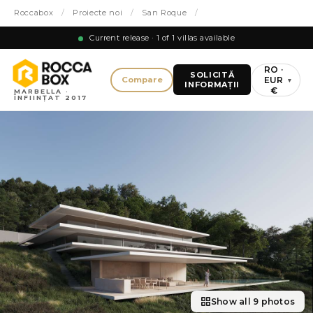
Roccabox
/
Proiecte noi
/
San Roque
/
Current release · 1 of 1 villas available
RO ·
SOLICITĂ
EUR
Compare
▾
INFORMAȚII
€
MARBELLA ·
ÎNFIINȚAT 2017
Show all 9 photos