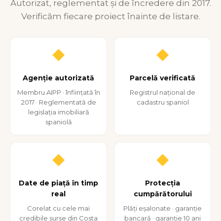
Autorizat, reglementat și de încredere din 2017.
Verificăm fiecare proiect înainte de listare.
◆
◆
Agenție autorizată
Parcelă verificată
Membru AIPP · înființată în
Registrul național de
2017 · Reglementată de
cadastru spaniol
legislația imobiliară
spaniolă
◆
◆
Date de piață în timp
Protecția
real
cumpărătorului
Corelat cu cele mai
Plăți eșalonate · garanție
credibile surse din Costa
bancară · garanție 10 ani