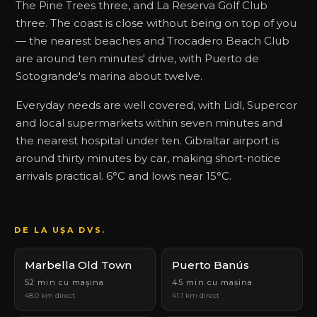
The Pine Trees three, and La Reserva Golf Club
three. The coast is close without being on top of you
— the nearest beaches and Trocadero Beach Club
are around ten minutes' drive, with Puerto de
Sotogrande's marina about twelve.
Everyday needs are well covered, with Lidl, Supercor
and local supermarkets within seven minutes and
the nearest hospital under ten. Gibraltar airport is
around thirty minutes by car, making short-notice
arrivals practical. 6°C and lows near 15°C.
DE LA UȘA DVS.
Marbella Old Town
Puerto Banús
52 min cu mașina
45 min cu mașina
48.0 km direct
41.1 km direct