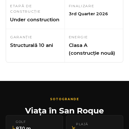
ETAPĂ DE
FINALIZARE
CONSTRUCȚIE
3rd Quarter 2026
Under construction
GARANȚIE
ENERGIE
Structurală 10 ani
Clasa A
(construcție nouă)
SOTOGRANDE
Viața în San Roque
GOLF
PLAJĂ
830 m