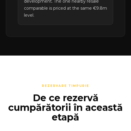
development. The one nearby resale
comparable is priced at the same €9.8m
level.
REZERVARE TIMPURIE
De ce rezervă
cumpărătorii în această
etapă