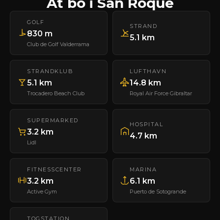
At bo i San Roque
GOLF
STRAND
830 m
5.1 km
Club de Golf Valderrama
STRANDKLUB
LUFTHAVN
5.1 km
14.8 km
Trocadero Beach Club
Royal Air Force Gibraltar
SUPERMARKED
HOSPITAL
3.2 km
4.7 km
Lidl
FITNESSCENTER
MARINA
3.2 km
6.1 km
Active Gym
Puerto de Sotogrande
TOGSTATION