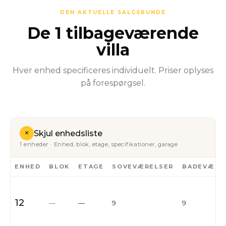
DEN AKTUELLE SALGSRUNDE
De 1 tilbageværende
villa
Hver enhed specificeres individuelt. Priser oplyses
på forespørgsel.
+
Skjul enhedsliste
1 enheder · Enhed, blok, etage, specifikationer, garage
ENHED
BLOK
ETAGE
SOVEVÆRELSER
BADEVÆRE
12
—
—
9
9