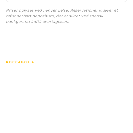
Priser oplyses ved henvendelse. Reservationer kræver et
refunderbart depositum, der er sikret ved spansk
bankgaranti indtil overtagelsen.
ROCCABOX AI
Spørg om alt vedrørende
Villa Noon.
Vores AI-concierge kender hver bolig, hver
specifikation, hver pris, off-plan-tidsplanen, det lokale
marked og hvordan dette projekt står i forhold til de
øvrige i nærheden. Svarer på dit sprog, med det
samme, når som helst.