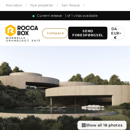
Roccabox
/
Nye projekter
/
San Roque
/
Current release · 1 of 1 villas available
DA ·
SEND
EUR
Compare
▾
FORESPØRGSEL
€
MARBELLA ·
GRUNDLAGT 2017
Show all 18 photos