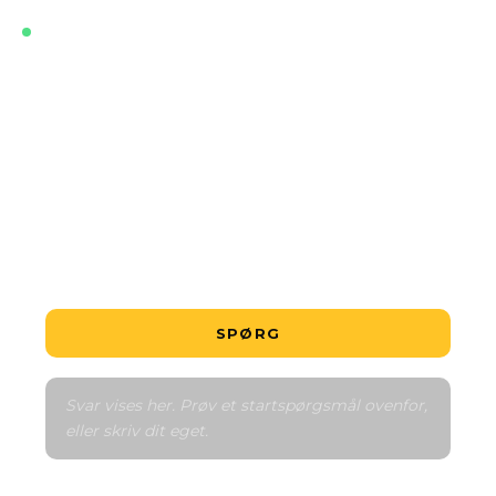
LIVE · TRÆNET PÅ DE NYESTE DATA FOR DETTE
PROJEKT
Hvad er den billigste bolig?
Er dette en god handel?
Hvordan fungerer betalingsplanen?
Fortæl mig om området
Sammenlign med lignende
SPØRG
Svar vises her. Prøv et startspørgsmål ovenfor, 
eller skriv dit eget.