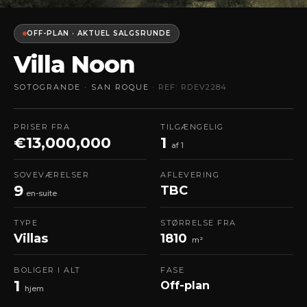
OFF-PLAN · AKTUEL SALGSRUNDE
Villa Noon
SOTOGRANDE · SAN ROQUE
· REF: RDEV2284
PRISER FRA
TILGÆNGELIG
€13,000,000
1
af 1
SOVEVÆRELSER
AFLEVERING
9
TBC
en-suite
TYPE
STØRRELSE FRA
Villas
1810
m²
BOLIGER I ALT
FASE
1
Off-plan
hjem