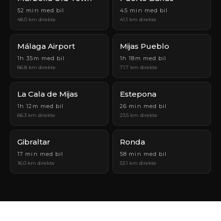
52 min med bil
45 min med bil
48.0 km direkte
41.1 km direkte
Málaga Airport
Mijas Pueblo
1h 35m med bil
1h 18m med bil
86.8 km direkte
71.7 km direkte
La Cala de Mijas
Estepona
1h 12m med bil
26 min med bil
66.3 km direkte
23.5 km direkte
Gibraltar
Ronda
17 min med bil
58 min med bil
16.0 km direkte
53.1 km direkte