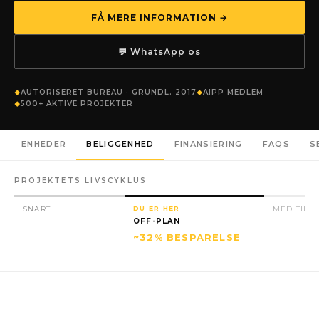
FÅ MERE INFORMATION →
💬 WhatsApp os
AUTORISERET BUREAU · GRUNDL. 2017
AIPP MEDLEM
500+ AKTIVE PROJEKTER
ENHEDER
BELIGGENHED
FINANSIERING
FAQS
S
PROJEKTETS LIVSCYKLUS
SNART
DU ER HER
MED TILL
OFF-PLAN
~32% BESPARELSE