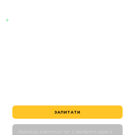
миттєво, у будь-який час.
ОНЛАЙН · НАВЧЕНИЙ НА АКТУАЛЬНИХ ДАНИХ
ЦЬОГО ПРОЄКТУ
Який найдоступніший об'єкт?
Чи це вигідна угода?
Як працює графік оплати?
Розкажіть мені про околиці
Порівняти з аналогічними
ЗАПИТАТИ
Відповіді з'являться тут. Спробуйте одне з 