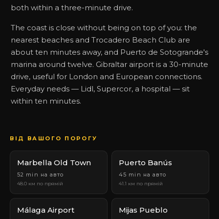
both within a three-minute drive.
The coast is close without being on top of you: the
nearest beaches and Trocadero Beach Club are
about ten minutes away, and Puerto de Sotogrande's
marina around twelve. Gibraltar airport is a 30-minute
drive, useful for London and European connections.
Everyday needs — Lidl, Supercor, a hospital — sit
within ten minutes.
ВІД ВАШОГО ПОРОГУ
Marbella Old Town
Puerto Banús
52 min на авто
45 min на авто
48.0 км по прямій
41.1 км по прямій
Málaga Airport
Mijas Pueblo