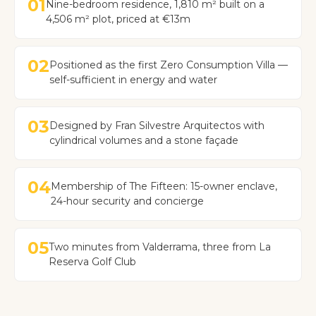
01
Nine-bedroom residence, 1,810 m² built on a
4,506 m² plot, priced at €13m
02
Positioned as the first Zero Consumption Villa —
self-sufficient in energy and water
03
Designed by Fran Silvestre Arquitectos with
cylindrical volumes and a stone façade
04
Membership of The Fifteen: 15-owner enclave,
24-hour security and concierge
05
Two minutes from Valderrama, three from La
Reserva Golf Club