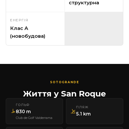
структурна
ЕНЕРГІЯ
Клас A
(новобудова)
SOTOGRANDE
Життя у San Roque
ГОЛЬФ
ПЛЯЖ
830 m
5.1 km
Club de Golf Valderrama