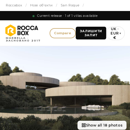
Roccabox
/
Нові об'єкти
/
San Roque
/
Current release · 1 of 1 villas available
UK ·
ЗАЛИШИТИ
EUR
Compare
▾
ЗАПИТ
€
MARBELLA ·
ЗАСНОВАНО 2017
Show all 18 photos