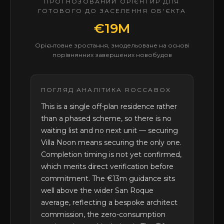
ПРОГНОЗОВАНИЙ ОРІЄНТИР ДЛЯ
ГОТОВОГО ДО ЗАСЕЛЕННЯ ОБ'ЄКТА
€19M
Орієнтовне зростання, змодельоване на основі
порівнянних завершених новобудов
ПОГЛЯД АНАЛІТИКА ROCCABOX
This is a single off-plan residence rather
than a phased scheme, so there is no
waiting list and no next unit — securing
Villa Noon means securing the only one.
Completion timing is not yet confirmed,
which merits direct verification before
commitment. The €13m guidance sits
well above the wider San Roque
average, reflecting a bespoke architect
commission, the zero-consumption