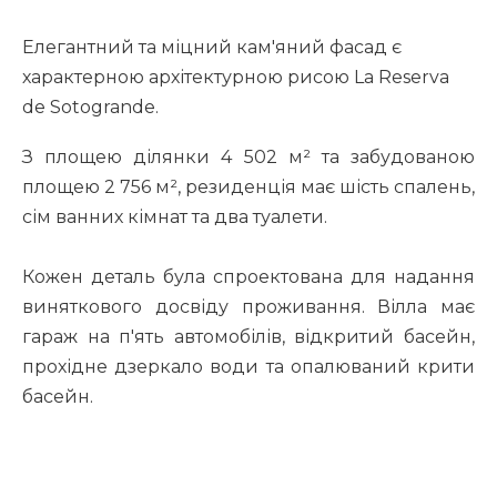
Елегантний та міцний кам'яний фасад є
характерною архітектурною рисою La Reserva
de Sotogrande.
З площею ділянки 4 502 м² та забудованою
площею 2 756 м², резиденція має шість спалень,
сім ванних кімнат та два туалети.
Кожен деталь була спроектована для надання
виняткового досвіду проживання. Вілла має
гараж на п'ять автомобілів, відкритий басейн,
прохідне дзеркало води та опалюваний крити
басейн.