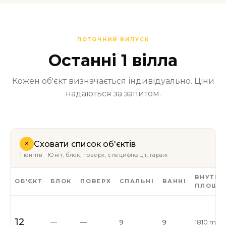
ПОТОЧНИЙ ВИПУСК
Останні 1 вілла
Кожен об'єкт визначається індивідуально. Ціни
надаються за запитом.
+
Сховати список об'єктів
1 юнітів · Юніт, блок, поверх, специфікації, гараж
ВНУТРІ
ОБ'ЄКТ
БЛОК
ПОВЕРХ
СПАЛЬНІ
ВАННІ
ПЛОЩА
12
—
—
9
9
1810 m²