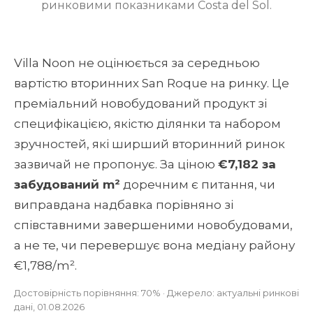
ринковими показниками Costa del Sol.
Villa Noon не оцінюється за середньою
вартістю вторинних San Roque на ринку. Це
преміальний новобудований продукт зі
специфікацією, якістю ділянки та набором
зручностей, які ширший вторинний ринок
зазвичай не пропонує. За ціною
€7,182 за
забудований m²
доречним є питання, чи
виправдана надбавка порівняно зі
співставними завершеними новобудовами,
а не те, чи перевершує вона медіану району
€1,788/m².
Достовірність порівняння: 70% · Джерело: актуальні ринкові
дані, 01.08.2026