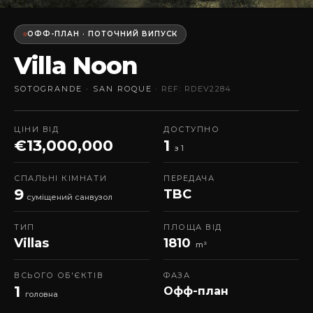
ОФФ-ПЛАН · ПОТОЧНИЙ ВИПУСК
Villa Noon
SOTOGRANDE · SAN ROQUE
· REF: RDEV2284
ЦІНИ ВІД
ДОСТУПНО
€13,000,000
1
з 1
СПАЛЬНІ КІМНАТИ
ПЕРЕДАЧА
9
TBC
суміщений санвузол
ТИП
ПЛОЩА ВІД
Villas
1810
m²
ВСЬОГО ОБ'ЄКТІВ
ФАЗА
1
Офф-план
головна