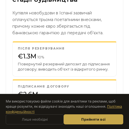
Купівля новобудови в Іспанії зазвичай
оплачується трьома поетапними внесками,
причому кожне євро зберігається під
банківською гарантією до передачі об'єкта.
ПІСЛЯ РЕЗЕРВУВАННЯ
€1.3M
10%
Повернутий резервний депозит до підписання
договору; виводить об'єкт із відкритого ринку.
ПІДПИСАННЯ ДОГОВОРУ
€2.6M
20%
Ми використовуємо файли cookie для аналітики та реклами, щоб
Перший внесок на захищений ескроу-рахунок
краще розуміти, як відвідувачі знаходять наші оголошення.
Політика
забудовника, приблизно через 4–8 тижнів
конфіденційності
після бронювання.
Запитати Roccabox
Лише необхідні
AI-АСИСТЕНТ · ОНЛАЙН
Прийняти всі