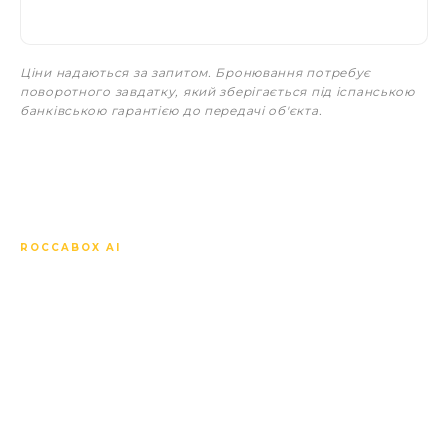
Ціни надаються за запитом. Бронювання потребує
поворотного завдатку, який зберігається під іспанською
банківською гарантією до передачі об'єкта.
ROCCABOX AI
Запитайте про Villa Noon
що завгодно.
Наш AI-консьєрж знає кожен об'єкт, кожну
характеристику, кожну ціну, графік off-plan,
місцевий ринок і те, як порівняти цю новобудову з
іншими поблизу. Відповідає вашою мовою