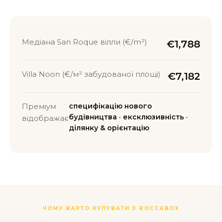
Медіана San Roque вілли (€/m²)
€1,788
Villa Noon (€/м² забудованої площі)
€7,182
Преміум
специфікацію нового
будівництва · ексклюзивність ·
відображає
ділянку & орієнтацію
ЧОМУ ВАРТО КУПУВАТИ З ROCCABOX