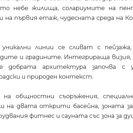
ато небе жилища, солариумите на пен
 на първия етаж, чудесната среда на Ко
уникални линии се сливат с пейзажа,
адите и градините. Интегрираща визия, 
че добрата архитектура започва с 
радски и природен контекст.
 на общностни съоръжения, специалн
и на двата открити басейна, зоната з
рудвания фитнес и сауната със зона за ду