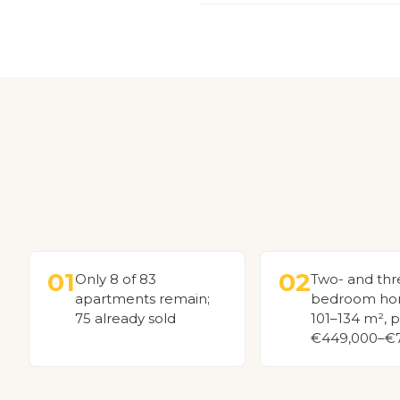
01
02
Only 8 of 83
Two- and thr
apartments remain;
bedroom ho
75 already sold
101–134 m², p
€449,000–€