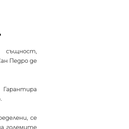
.
а същност,
Сан Педро де
. Гарантира
.
еделени, се
на големите