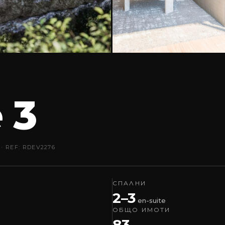
 3
· REF: RDEV2276
СПАЛНИ
2–3
en-suite
ОБЩО ИМОТИ
83