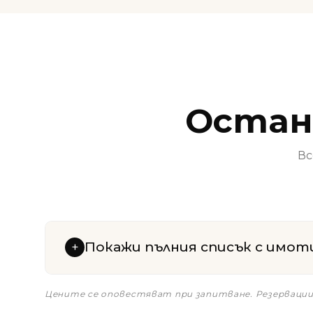
Остан
Вс
Покажи пълния списък с имот
+
Цените се оповестяват при запитване. Резервации