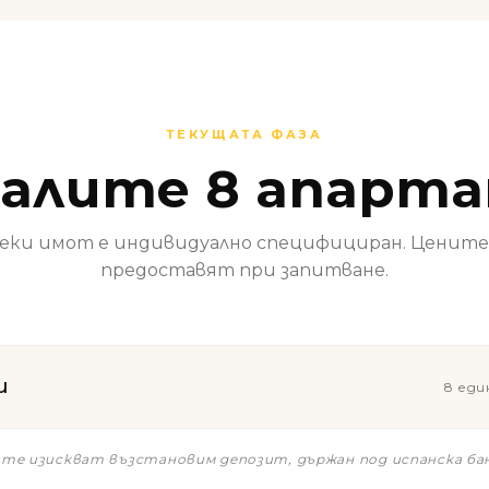
ТЕКУЩАТА ФАЗА
алите 8 апарт
еки имот е индивидуално специфициран. Цените
предоставят при запитване.
и
8 еди
те изискват възстановим депозит, държан под испанска ба