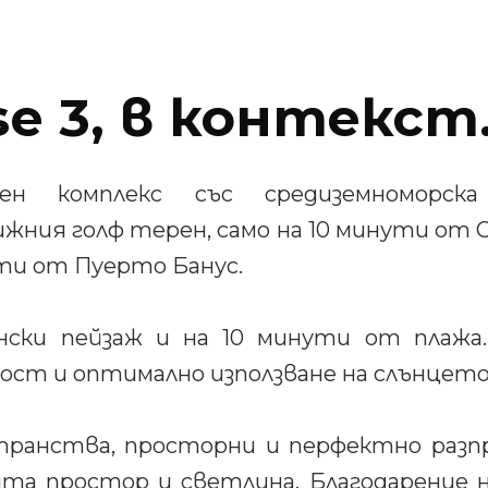
se 3, в контекст
щен комплекс със средиземноморск
жния голф терен, само на 10 минути от 
ти от Пуерто Банус.
нски пейзаж и на 10 минути от плажа
ост и оптимално използване на слънцето
анства, просторни и перфектно разпр
та простор и светлина. Благодарение 