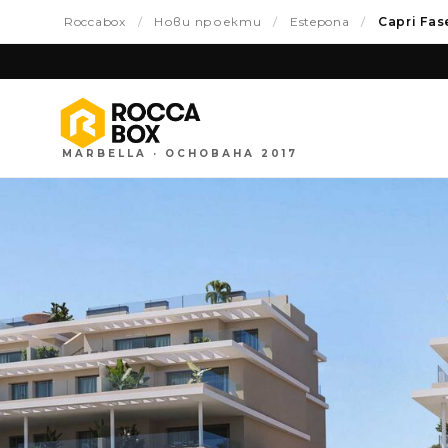
Roccabox
/
Нови проекти
/
Estepona
/
Capri Fas
MARBELLA · ОСНОВАНА 2017