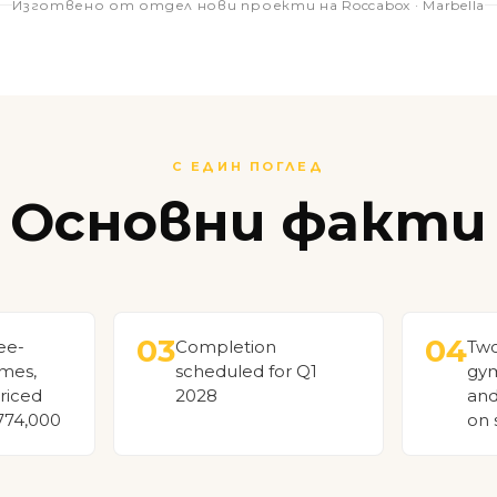
Изготвено от отдел нови проекти на Roccabox · Marbella
С ЕДИН ПОГЛЕД
Основни факти
03
04
ee-
Completion
Two
mes,
scheduled for Q1
gym
riced
2028
and
774,000
on 