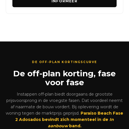
INFORMEER
DE OFF-PLAN KORTINGSCURVE
De off-plan korting, fase
voor fase
Instappen off-plan biedt doorgaans de grootste
prijsvoorsprong in de vroegste fasen. Dat voordeel neemt
af naarmate de bouw vordert. Bij oplevering wordt de
woning tegen de marktprijs geprijsd.
Paraíso Beach Fase
2 Adosados bevindt zich momenteel in de
In
aanbouw
band.