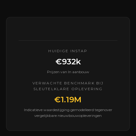
HUIDIGE INSTAP
€932k
Prijzen van In aanbouw
VERWACHTE BENCHMARK BIJ
SLEUTELKLARE OPLEVERING
€1.19M
Indicatieve waardestijging gemodelleerd tegenover
vergelijkbare nieuwbouwopleveringen