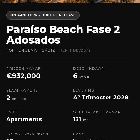
IN AANBOUW · HUIDIGE RELEASE
Paraíso Beach Fase 2
Adosados
TORRENUEVA · CÁDIZ
· REF: RDEV2574
PRIJZEN VANAF
BESCHIKBAAR
€932,000
6
van 10
SLAAPKAMERS
LEVERING
2
4º Trimester 2028
en-suite
TYPE
OPPERVLAKTE VANAF
Apartments
131
m²
TOTAAL WONINGEN
FASE