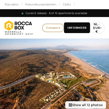
Roccabox
/
Nieuwbouwprojecten
/
Cádiz
/
Current release · 6 of 10 apartments available
NL ·
EUR
Compare
INFORMEER
▾
€
MARBELLA ·
OPGERICHT 2017
Show all 12 photos