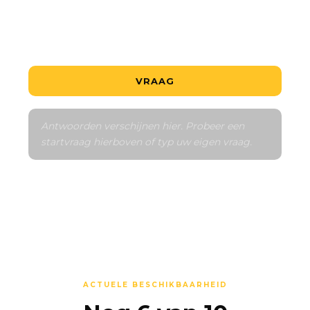
Vertel me over de buurt
Vergelijk met vergelijkbare
VRAAG
Antwoorden verschijnen hier. Probeer een 
startvraag hierboven of typ uw eigen vraag.
ACTUELE BESCHIKBAARHEID