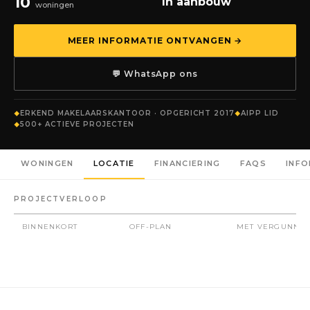
10
In aanbouw
woningen
MEER INFORMATIE ONTVANGEN →
💬 WhatsApp ons
ERKEND MAKELAARSKANTOOR · OPGERICHT 2017
AIPP LID
500+ ACTIEVE PROJECTEN
WONINGEN
LOCATIE
FINANCIERING
FAQS
INF
PROJECTVERLOOP
BINNENKORT
OFF-PLAN
MET VERGUNNIN