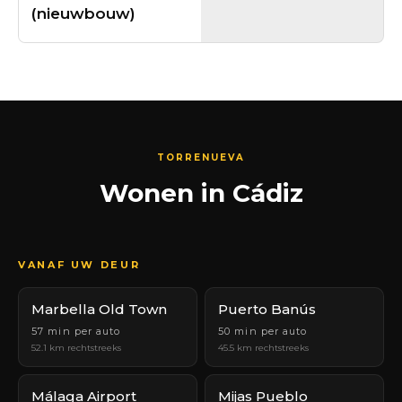
(nieuwbouw)
TORRENUEVA
Wonen in Cádiz
VANAF UW DEUR
Marbella Old Town
Puerto Banús
57 min per auto
50 min per auto
52.1 km rechtstreeks
45.5 km rechtstreeks
Málaga Airport
Mijas Pueblo