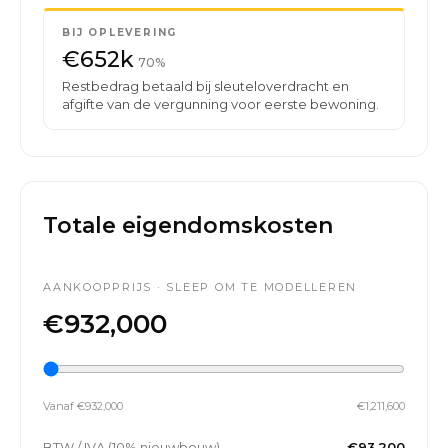
BIJ OPLEVERING
€652k
70%
Restbedrag betaald bij sleuteloverdracht en
afgifte van de vergunning voor eerste bewoning.
Totale eigendomskosten
AANKOOPPRIJS · SLEEP OM TE MODELLEREN
€932,000
Vanaf €932,000
€1,211,600
BTW / IVA (10% nieuwbouw)
€93,200