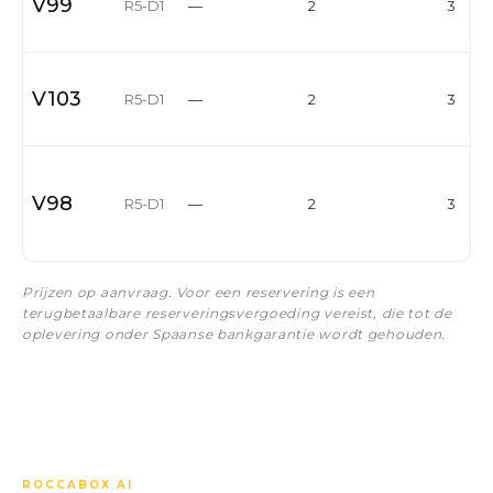
V99
R5-D1
—
2
3
V103
R5-D1
—
2
3
V98
R5-D1
—
2
3
Prijzen op aanvraag. Voor een reservering is een
terugbetaalbare reserveringsvergoeding vereist, die tot de
oplevering onder Spaanse bankgarantie wordt gehouden.
ROCCABOX AI