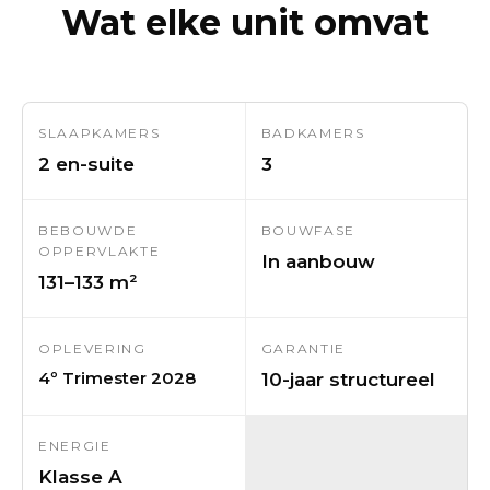
Wat elke unit omvat
SLAAPKAMERS
BADKAMERS
2 en-suite
3
BEBOUWDE
BOUWFASE
OPPERVLAKTE
In aanbouw
131–133 m²
OPLEVERING
GARANTIE
4º Trimester 2028
10-jaar structureel
ENERGIE
Klasse A