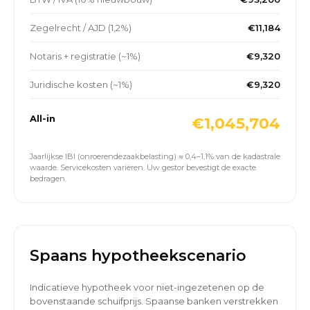
Zegelrecht / AJD (1,2%)
€11,184
Notaris + registratie (~1%)
€9,320
Juridische kosten (~1%)
€9,320
All-in
€1,045,704
Jaarlijkse IBI (onroerendezaakbelasting) ≈ 0,4–1,1% van de kadastrale
waarde. Servicekosten variëren. Uw gestor bevestigt de exacte
bedragen.
Spaans hypotheekscenario
Indicatieve hypotheek voor niet-ingezetenen op de
bovenstaande schuifprijs. Spaanse banken verstrekken