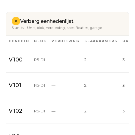
+
Verberg eenhedenlijst
6 units · Unit, blok, verdieping, specificaties, garage
EENHEID
BLOK
VERDIEPING
SLAAPKAMERS
BADK
V100
R5-D1
—
2
3
V101
R5-D1
—
2
3
V102
R5-D1
—
2
3