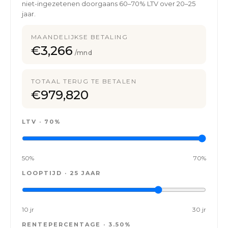
niet-ingezetenen doorgaans 60–70% LTV over 20–25
jaar.
MAANDELIJKSE BETALING
€3,266
/mnd
TOTAAL TERUG TE BETALEN
€979,820
LTV ·
70%
50%
70%
LOOPTIJD ·
25 JAAR
10 jr
30 jr
RENTEPERCENTAGE ·
3.50%