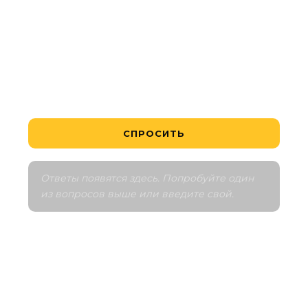
Выгодно ли это вложение?
Как устроен график платежей?
Расскажите мне о районе
Сравнить с аналогами
СПРОСИТЬ
Ответы появятся здесь. Попробуйте один 
из вопросов выше или введите свой.