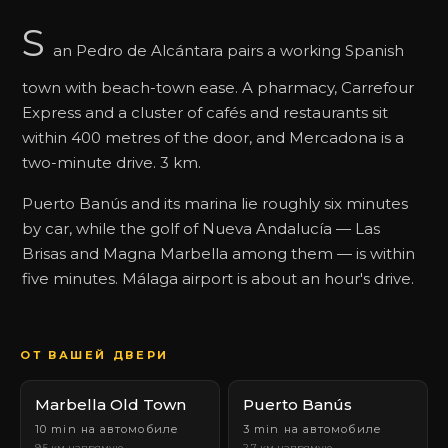
S
an Pedro de Alcántara pairs a working Spanish
town with beach-town ease. A pharmacy, Carrefour
Express and a cluster of cafés and restaurants sit
within 400 metres of the door, and Mercadona is a
two-minute drive. 3 km.
Puerto Banús and its marina lie roughly six minutes
by car, while the golf of Nueva Andalucía — Las
Brisas and Magna Marbella among them — is within
five minutes. Málaga airport is about an hour's drive.
ОТ ВАШЕЙ ДВЕРИ
Marbella Old Town
Puerto Banús
10 min на автомобиле
3 min на автомобиле
9.5 км напрямую
2.7 км напрямую