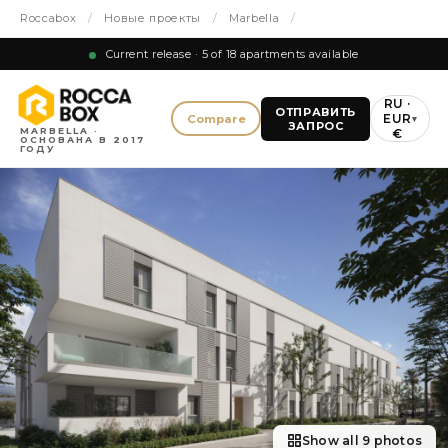
Roccabox
/
Новые проекты
/
Marbella
/
Current release · 5 of 18 apartments available
RU ·
ОТПРАВИТЬ
EUR
Compare
▾
ЗАПРОС
MARBELLA ·
€
ОСНОВАНА В 2017
ГОДУ
Show all 9 photos