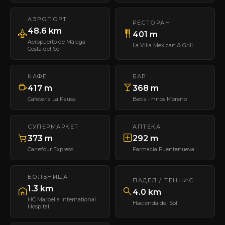
АЭРОПОРТ
РЕСТОРАН
48.6 km
401 m
Aeropuerto de Málaga -
La Villa Mexican & Grill
Costa del Sol
КАФЕ
БАР
417 m
368 m
Cafetería La Pausa
Betis - Hnos Moreno
СУПЕРМАРКЕТ
АПТЕКА
373 m
292 m
Carrefour Express
Farmacia Fuentenueva
БОЛЬНИЦА
ПАДЕЛ / ТЕННИС
1.3 km
4.0 km
HC Marbella International
Hacienda del Sol
Hospital