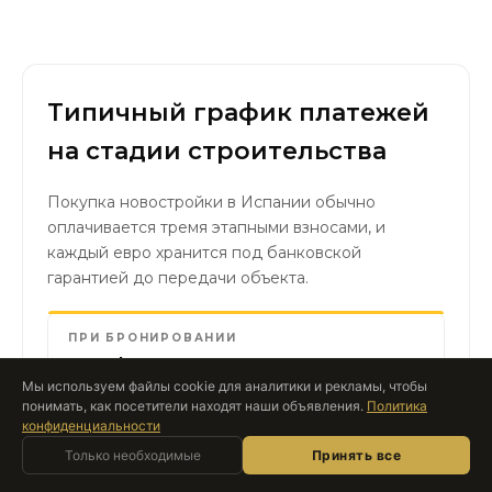
Типичный график платежей
на стадии строительства
Покупка новостройки в Испании обычно
оплачивается тремя этапными взносами, и
каждый евро хранится под банковской
гарантией до передачи объекта.
ПРИ БРОНИРОВАНИИ
€59k
10%
Мы используем файлы cookie для аналитики и рекламы, чтобы
Возвратный резервационный депозит до
понимать, как посетители находят наши объявления.
Политика
подписания договора; снимает объект с
конфиденциальности
открытого рынка.
Спросите Roccabox
Только необходимые
ИИ-АССИСТЕНТ · В РЕАЛЬНОМ ВРЕМЕНИ
Принять все