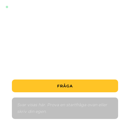
LIVE · TRÄNAD PÅ DE SENASTE UPPGIFTERNA FÖR
DETTA PROJEKT
Vilken är den billigaste bostaden?
Är detta ett bra köp?
Hur fungerar betalningsplanen?
Berätta om området
Jämför med liknande
FRÅGA
Svar visas här. Prova en startfråga ovan eller 
skriv din egen.