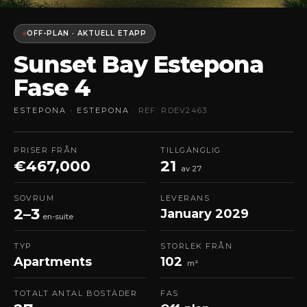
OFF-PLAN · AKTUELL ETAPP
Sunset Bay Estepona
Fase 4
ESTEPONA · ESTEPONA
· REF: RDEV2463
PRISER FRÅN
TILLGÄNGLIG
€467,000
21
av 27
SOVRUM
LEVERANS
2–3
January 2029
en-suite
TYP
STORLEK FRÅN
Apartments
102
m²
TOTALT ANTAL BOSTÄDER
FAS