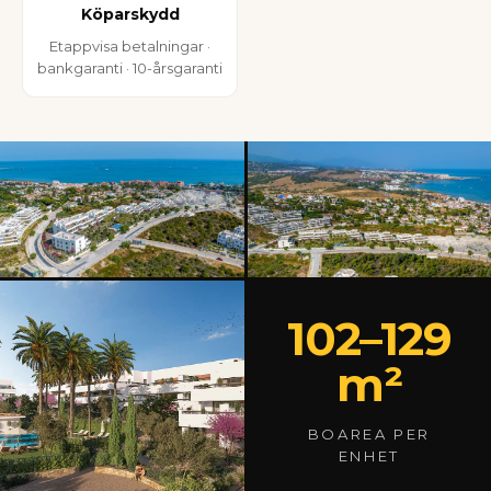
Köparskydd
Etappvisa betalningar ·
bankgaranti · 10-årsgaranti
102–129
m²
BOAREA PER
ENHET