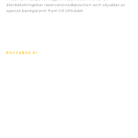
återbetalningsbar reservationsdeposition som skyddas av
spansk bankgaranti fram till tillträdet.
ROCCABOX AI
Fråga vad du vill om
Sunset Bay Estepona Fase
4.
Vår AI-concierge känner till varje bostad, varje
specifikation, varje pris, tidsplanen för köp på ritning,
den lokala marknaden och hur projektet står sig mot
de andra i närheten. Svarar på ditt språk, direkt, när
som helst.