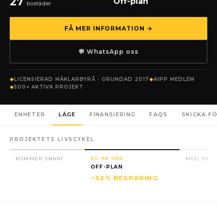
27
Off-plan
bostäder
FÅ MER INFORMATION →
💬 WhatsApp oss
LICENSIERAD MÄKLARBYRÅ · GRUNDAD 2017
AIPP MEDLEM
500+ AKTIVA PROJEKT
ENHETER
LÄGE
FINANSIERING
FAQS
SKICKA F
PROJEKTETS LIVSCYKEL
KOMMER SNART
DU ÄR HÄR
MED TILL
OFF-PLAN
~32% BESPARING