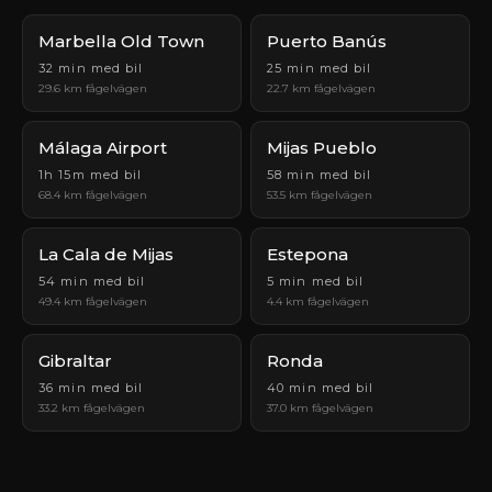
Marbella Old Town
Puerto Banús
32 min med bil
25 min med bil
29.6 km fågelvägen
22.7 km fågelvägen
Málaga Airport
Mijas Pueblo
1h 15m med bil
58 min med bil
68.4 km fågelvägen
53.5 km fågelvägen
La Cala de Mijas
Estepona
54 min med bil
5 min med bil
49.4 km fågelvägen
4.4 km fågelvägen
Gibraltar
Ronda
36 min med bil
40 min med bil
33.2 km fågelvägen
37.0 km fågelvägen