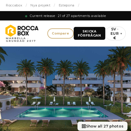
Roccabox
/
Nya projekt
/
Estepona
/
Current release · 21 of 27 apartments available
SV ·
SKICKA
EUR
Compare
▾
FÖRFRÅGAN
€
MARBELLA ·
GRUNDAD 2017
Show all 27 photos