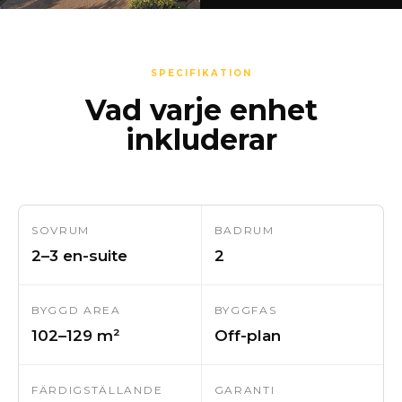
SPECIFIKATION
Vad varje enhet
inkluderar
SOVRUM
BADRUM
2–3 en-suite
2
BYGGD AREA
BYGGFAS
102–129 m²
Off-plan
FÄRDIGSTÄLLANDE
GARANTI