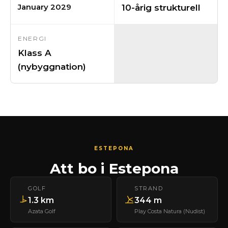
January 2029
10-årig strukturell
ENERGI
Klass A
(nybyggnation)
ESTEPONA
Att bo i Estepona
GOLF
STRAND
1.3 km
344 m
Azata Golf
Play Costa Natura (Nudist)