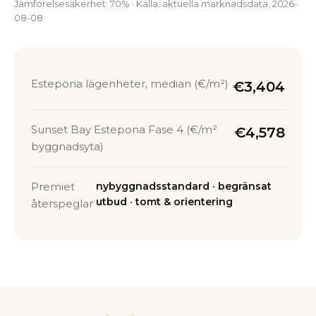
Jämförelsesäkerhet: 70% · Källa: aktuella marknadsdata, 2026-
08-08
Estepona lägenheter, median (€/m²)
€3,404
Sunset Bay Estepona Fase 4 (€/m²
€4,578
byggnadsyta)
Premiet
nybyggnadsstandard · begränsat
utbud · tomt & orientering
återspeglar