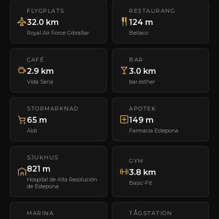
FLYGPLATS
RESTAURANG
32.0 km
124 m
Royal Air Force Gibraltar
Bellaco
CAFÉ
BAR
2.9 km
3.0 km
Vida Sana
bar esther
STORMARKNAD
APOTEK
65 m
149 m
Aldi
Farmacia Estepona
SJUKHUS
GYM
821 m
3.8 km
Hospital de Alta Resolución
Basic-Fit
de Estepona
MARINA
TÅGSTATION