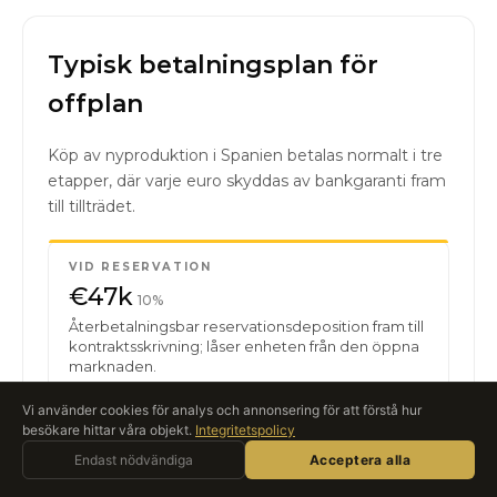
Typisk betalningsplan för
offplan
Köp av nyproduktion i Spanien betalas normalt i tre
etapper, där varje euro skyddas av bankgaranti fram
till tillträdet.
VID RESERVATION
€47k
10%
Återbetalningsbar reservationsdeposition fram till
kontraktsskrivning; låser enheten från den öppna
marknaden.
Vi använder cookies för analys och annonsering för att förstå hur
besökare hittar våra objekt.
Integritetspolicy
KONTRAKTSSKRIVNING
Fråga Roccabox
€93k
Endast nödvändiga
AI-ASSISTENT · LIVE
Acceptera alla
20%
Första delbetalningen till byggherrens säkrade