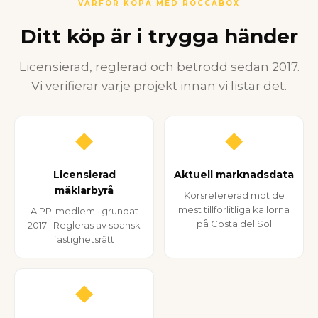
VARFÖR KÖPA MED ROCCABOX
Ditt köp är i trygga händer
Licensierad, reglerad och betrodd sedan 2017.
Vi verifierar varje projekt innan vi listar det.
◆
◆
Licensierad
Aktuell marknadsdata
mäklarbyrå
Korsrefererad mot de
mest tillförlitliga källorna
AIPP-medlem · grundat
på Costa del Sol
2017 · Regleras av spansk
fastighetsrätt
◆