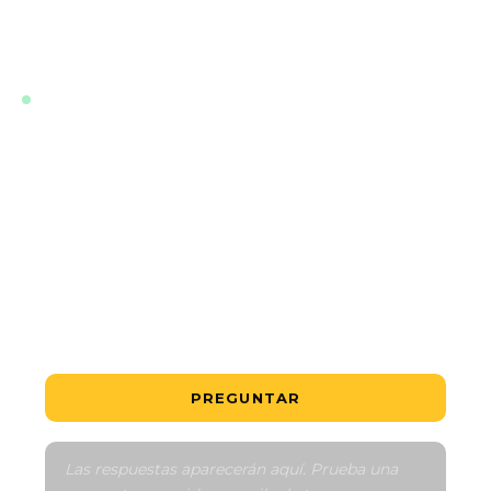
zona. Responde en tu idioma, al instante, a cualquier
hora.
EN DIRECTO · ENTRENADO CON LOS ÚLTIMOS
DATOS DEL PROYECTO
¿Cuál es la unidad más asequible?
¿Es un buen precio?
¿Cómo funciona el calendario de pagos?
Háblame de la zona
Comparar con similares
PREGUNTAR
Las respuestas aparecerán aquí. Prueba una 