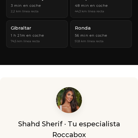
3 min en coche
48 min en coche
2,2 km línea recta
44,3 km línea recta
Gibraltar
Ronda
1 h 21m en coche
56 min en coche
74,5 km línea recta
51,8 km línea recta
Shahd Sherif · Tu especialista
Roccabox