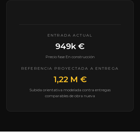
ENTRADA ACTUAL
949k €
Precio fase En construcción
REFERENCIA PROYECTADA A ENTREGA
1,22 M €
Subida orientativa modelada contra entregas
comparables de obra nueva