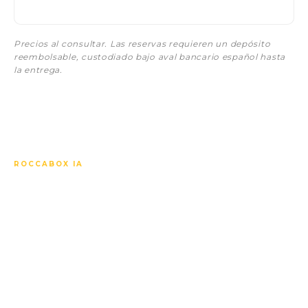
Precios al consultar. Las reservas requieren un depósito
reembolsable, custodiado bajo aval bancario español hasta
la entrega.
ROCCABOX IA
Pregunta lo que quieras
sobre Soleia Living El
Chaparral Fase 2.
Nuestro asistente IA conoce cada unidad, cada
especificación, cada precio, los plazos sobre plano y
cómo comparar este desarrollo con los demás de la