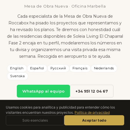
Mesa de Obra Nueva · Oficina Marbella
Cada especialista de la Mesa de Obra Nueva de
Roccabox ha pisado los proyectos que representamos y
ha revisado los planos. Te diremos con honestidad cuál
de las residencias disponibles de Soleia Living El Chaparral
Fase 2 encaja en tu perfil, modelaremos los números en
tu divisa y organizaremos una visita privada esa misma
semana. Recogida en aeropuerto si te ayuda.
English
Español
Русский
Français
Nederlands
Svenska
WhatsApp al equipo
+34 951 12 04 67
Usamos cookies para analítica y publicidad para entender cómo los
visitantes encuentran nuestros proyectos.
Política de privacidad
Pregunta a Roccabox
Solo esenciales
ASISTENTE IA · EN DIRECTO
Aceptar todo