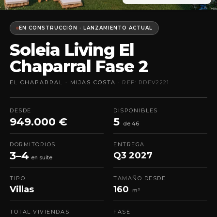
EN CONSTRUCCIÓN · LANZAMIENTO ACTUAL
Soleia Living El
Chaparral Fase 2
EL CHAPARRAL · MIJAS COSTA
· REF: RDEV2221
DESDE
DISPONIBLES
949.000 €
5
de 46
DORMITORIOS
ENTREGA
3–4
Q3 2027
en suite
TIPO
TAMAÑO DESDE
Villas
160
m²
TOTAL VIVIENDAS
FASE