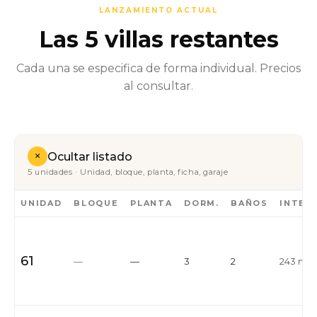
LANZAMIENTO ACTUAL
Las 5 villas restantes
Cada una se especifica de forma individual. Precios
al consultar.
+
Ocultar listado
5 unidades · Unidad, bloque, planta, ficha, garaje
UNIDAD
BLOQUE
PLANTA
DORM.
BAÑOS
INTER
61
—
—
3
2
243 m²