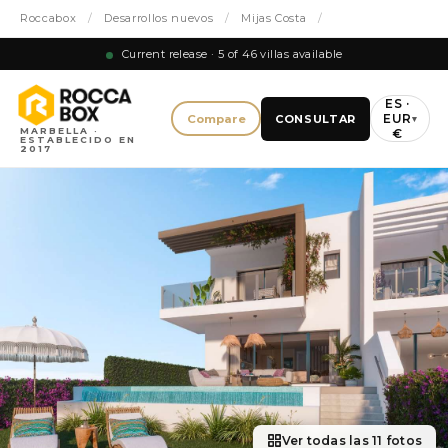
Roccabox
/
Desarrollos nuevos
/
Mijas Costa
/
Current release · 5 of 46 villas available
ES ·
EUR
Compare
CONSULTAR
▾
MARBELLA ·
€
ESTABLECIDO EN
2017
Ver todas las 11 fotos