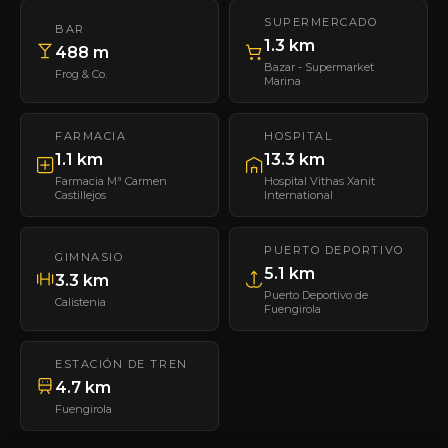
SUPERMERCADO
BAR
1.3 km
488 m
Bazar - Supermarket
Frog & Co.
Marina
FARMACIA
HOSPITAL
1.1 km
13.3 km
Farmacia Mª Carmen
Hospital Vithas Xanit
Castillejos
International
PUERTO DEPORTIVO
GIMNASIO
5.1 km
3.3 km
Puerto Deportivo de
Calistenia
Fuengirola
ESTACIÓN DE TREN
4.7 km
Fuengirola