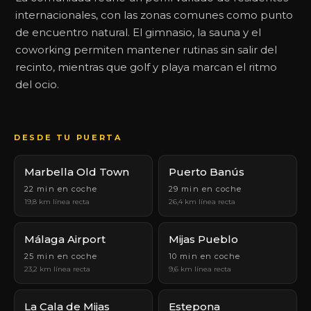
internacionales, con las zonas comunes como punto
de encuentro natural. El gimnasio, la sauna y el
coworking permiten mantener rutinas sin salir del
recinto, mientras que golf y playa marcan el ritmo
del ocio.
DESDE TU PUERTA
Marbella Old Town
Puerto Banús
22 min en coche
29 min en coche
19,8 km línea recta
26,4 km línea recta
Málaga Airport
Mijas Pueblo
25 min en coche
10 min en coche
23,2 km línea recta
9,6 km línea recta
La Cala de Mijas
Estepona