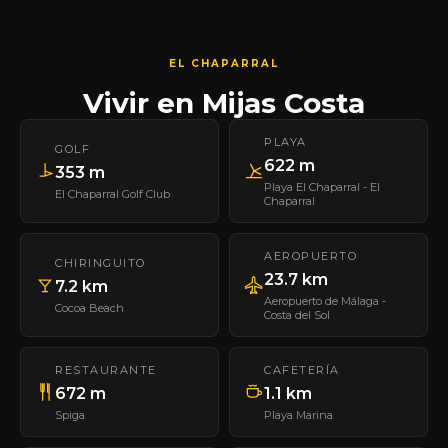
EL CHAPARRAL
Vivir en Mijas Costa
PLAYA
GOLF
622 m
353 m
Playa El Chaparral - El
El Chaparral Golf Club
Chaparral
AEROPUERTO
CHIRINGUITO
23.7 km
7.2 km
Aeropuerto de Málaga -
Cocoa Beach
Costa del Sol
RESTAURANTE
CAFETERÍA
672 m
1.1 km
Spiga
Playa Marina