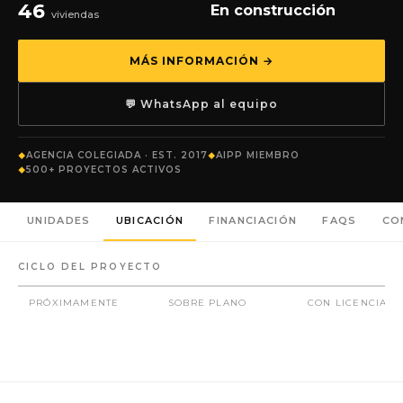
46
En construcción
viviendas
MÁS INFORMACIÓN →
💬 WhatsApp al equipo
AGENCIA COLEGIADA · EST. 2017
AIPP MIEMBRO
500+ PROYECTOS ACTIVOS
UNIDADES
UBICACIÓN
FINANCIACIÓN
FAQS
CO
CICLO DEL PROYECTO
PRÓXIMAMENTE
SOBRE PLANO
CON LICENCIA