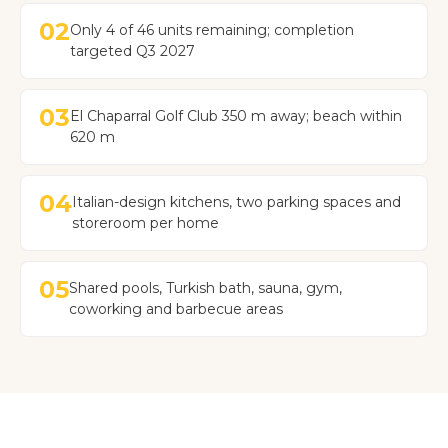
02
Only 4 of 46 units remaining; completion
targeted Q3 2027
03
El Chaparral Golf Club 350 m away; beach within
620 m
04
Italian-design kitchens, two parking spaces and
storeroom per home
05
Shared pools, Turkish bath, sauna, gym,
coworking and barbecue areas