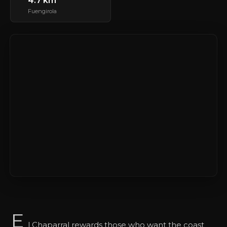
4.7 km
Fuengirola
E
l Chaparral rewards those who want the coast