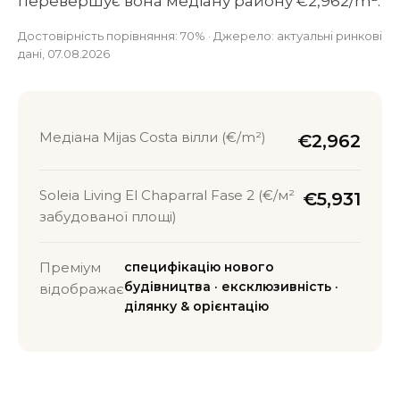
перевершує вона медіану району €2,962/m².
Достовірність порівняння: 70% · Джерело: актуальні ринкові
дані, 07.08.2026
Медіана Mijas Costa вілли (€/m²)
€2,962
Soleia Living El Chaparral Fase 2 (€/м²
€5,931
забудованої площі)
Преміум
специфікацію нового
будівництва · ексклюзивність ·
відображає
ділянку & орієнтацію