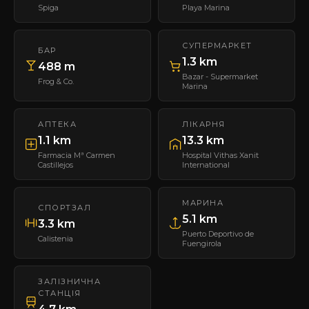
Spiga
Playa Marina
СУПЕРМАРКЕТ
БАР
1.3 km
488 m
Bazar - Supermarket
Frog & Co.
Marina
АПТЕКА
ЛІКАРНЯ
1.1 km
13.3 km
Farmacia Mª Carmen
Hospital Vithas Xanit
Castillejos
International
МАРИНА
СПОРТЗАЛ
5.1 km
3.3 km
Puerto Deportivo de
Calistenia
Fuengirola
ЗАЛІЗНИЧНА
СТАНЦІЯ