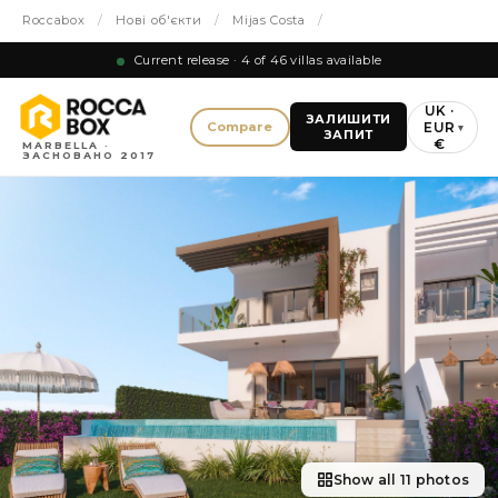
Roccabox
/
Нові об'єкти
/
Mijas Costa
/
Current release · 4 of 46 villas available
UK ·
ЗАЛИШИТИ
EUR
Compare
▾
ЗАПИТ
€
MARBELLA ·
ЗАСНОВАНО 2017
Show all 11 photos