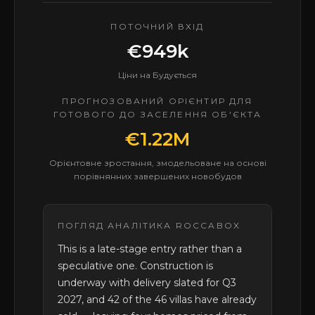
ПОТОЧНИЙ ВХІД
€949k
Ціни на Будується
ПРОГНОЗОВАНИЙ ОРІЄНТИР ДЛЯ
ГОТОВОГО ДО ЗАСЕЛЕННЯ ОБ'ЄКТА
€1.22M
Орієнтовне зростання, змодельоване на основі
порівнянних завершених новобудов
ПОГЛЯД АНАЛІТИКА ROCCABOX
This is a late-stage entry rather than a
speculative one. Construction is
underway with delivery slated for Q3
2027, and 42 of the 46 villas have already