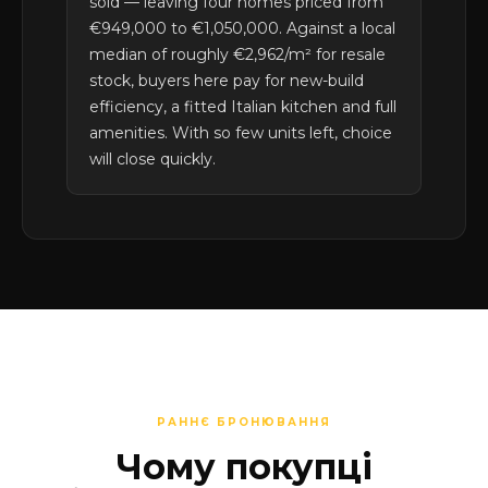
sold — leaving four homes priced from
€949,000 to €1,050,000. Against a local
median of roughly €2,962/m² for resale
stock, buyers here pay for new-build
efficiency, a fitted Italian kitchen and full
amenities. With so few units left, choice
will close quickly.
РАННЄ БРОНЮВАННЯ
Чому покупці