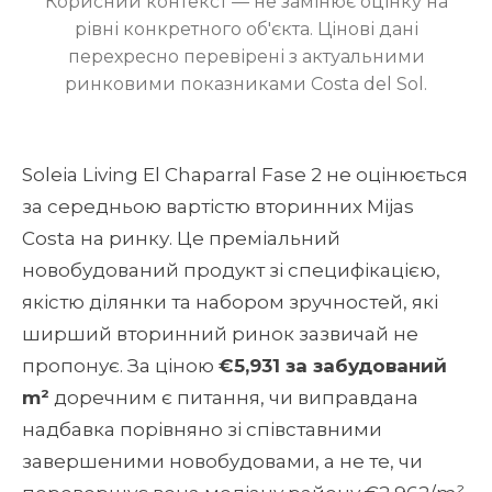
Корисний контекст — не замінює оцінку на
рівні конкретного об'єкта. Цінові дані
перехресно перевірені з актуальними
ринковими показниками Costa del Sol.
Soleia Living El Chaparral Fase 2 не оцінюється
за середньою вартістю вторинних Mijas
Costa на ринку. Це преміальний
новобудований продукт зі специфікацією,
якістю ділянки та набором зручностей, які
ширший вторинний ринок зазвичай не
пропонує. За ціною
€5,931 за забудований
m²
доречним є питання, чи виправдана
надбавка порівняно зі співставними
завершеними новобудовами, а не те, чи