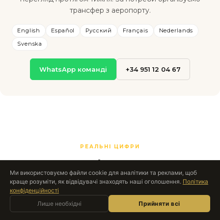
трансфер з аеропорту.
English
Español
Русский
Français
Nederlands
Svenska
WhatsApp команді
+34 951 12 04 67
РЕАЛЬНІ ЦИФРИ
Зрозумійте повну
Ми використовуємо файли cookie для аналітики та реклами, щоб
картину
краще розуміти, як відвідувачі знаходять наші оголошення.
Політика
конфіденційності
Запитати Roccabox
Купівля в Іспанії передбачає податки та збори,
Лише необхідні
AI-АСИСТЕНТ · ОНЛАЙН
Прийняти всі
які часто застають зненацька міжнародних