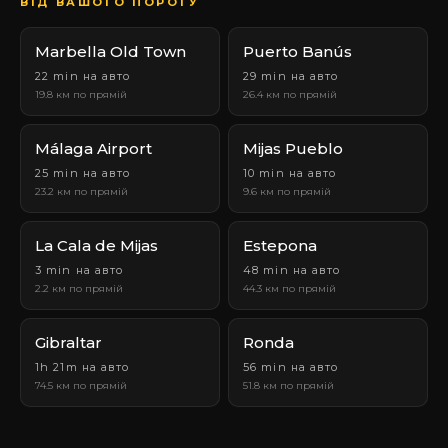
ВІД ВАШОГО ПОРОГУ
Marbella Old Town
Puerto Banús
22 min на авто
29 min на авто
19.8 км по прямій
26.4 км по прямій
Málaga Airport
Mijas Pueblo
25 min на авто
10 min на авто
23.2 км по прямій
9.6 км по прямій
La Cala de Mijas
Estepona
3 min на авто
48 min на авто
2.2 км по прямій
44.3 км по прямій
Gibraltar
Ronda
1h 21m на авто
56 min на авто
74.5 км по прямій
51.8 км по прямій