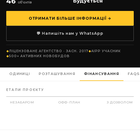
46
Будується
об'єктів
ОТРИМАТИ БІЛЬШЕ ІНФОРМАЦІЇ →
💬 Напишіть нам у WhatsApp
ЛІЦЕНЗОВАНЕ АГЕНТСТВО · ЗАСН. 2017
AIPP УЧАСНИК
500+ АКТИВНИХ НОВОБУДОВ
ОДИНИЦІ
РОЗТАШУВАННЯ
ФІНАНСУВАННЯ
FAQS
ЕТАПИ ПРОЄКТУ
НЕЗАБАРОМ
ОФФ-ПЛАН
З ДОЗВОЛОМ