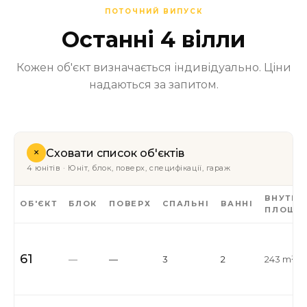
ПОТОЧНИЙ ВИПУСК
Останні 4 вілли
Кожен об'єкт визначається індивідуально. Ціни
надаються за запитом.
+
Сховати список об'єктів
4 юнітів · Юніт, блок, поверх, специфікації, гараж
ВНУТРІ
ОБ'ЄКТ
БЛОК
ПОВЕРХ
СПАЛЬНІ
ВАННІ
ПЛОЩА
61
—
—
3
2
243 m²