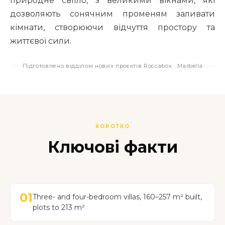
природне світло, з великими вікнами, які
дозволяють сонячним променям заливати
кімнати, створюючи відчуття простору та
життєвої сили.
Підготовлено відділом нових проєктів Roccabox · Marbella
КОРОТКО
Ключові факти
01
Three- and four-bedroom villas, 160–257 m² built,
plots to 213 m²