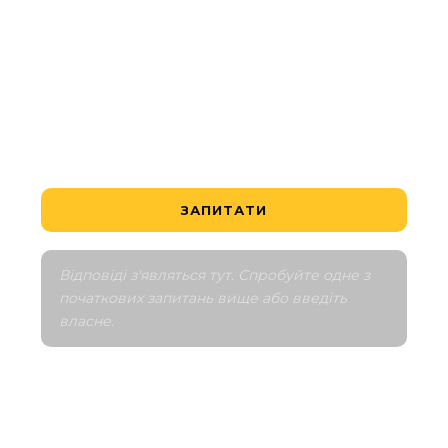
Який найдоступніший об'єкт?
Чи це вигідна угода?
Як працює графік оплати?
Розкажіть мені про околиці
Порівняти з аналогічними
ЗАПИТАТИ
Відповіді з'являться тут. Спробуйте одне з 
початкових запитань вище або введіть 
власне.