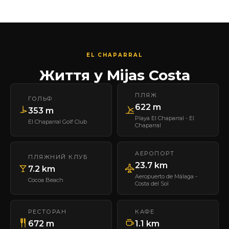
EL CHAPARRAL
Життя у Mijas Costa
ПЛЯЖ
ГОЛЬФ
622 m
353 m
Playa El Chaparral - El
El Chaparral Golf Club
Chaparral
АЕРОПОРТ
ПЛЯЖНИЙ КЛУБ
23.7 km
7.2 km
Aeropuerto de Málaga -
Cocoa Beach
Costa del Sol
РЕСТОРАН
КАФЕ
672 m
1.1 km