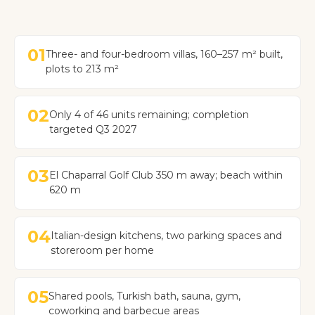
01
Three- and four-bedroom villas, 160–257 m² built,
plots to 213 m²
02
Only 4 of 46 units remaining; completion
targeted Q3 2027
03
El Chaparral Golf Club 350 m away; beach within
620 m
04
Italian-design kitchens, two parking spaces and
storeroom per home
05
Shared pools, Turkish bath, sauna, gym,
coworking and barbecue areas