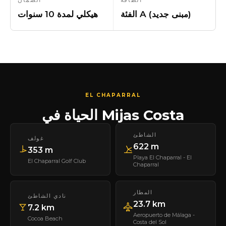
الفئة A (مبنى جديد)
هيكلي لمدة 10 سنوات
EL CHAPARRAL
الحياة في Mijas Costa
الشاطئ
غولف
622 m
353 m
Playa El Chaparral - El
El Chaparral Golf Club
Chaparral
المطار
نادي الشاطئ
23.7 km
7.2 km
Aeropuerto de Málaga -
Cocoa Beach
Costa del Sol