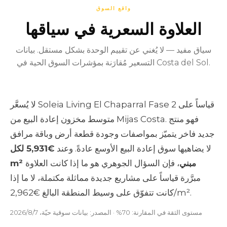
واقع السوق
العلاوة السعرية في سياقها
سياق مفيد — لا يُغني عن تقييم الوحدة بشكل مستقل. بيانات
التسعير مُقارَنة بمؤشرات السوق الحية في Costa del Sol.
لا يُسعَّر Soleia Living El Chaparral Fase 2 قياساً على
متوسط مخزون إعادة البيع من Mijas Costa. فهو منتج
جديد فاخر يتميّز بمواصفات وجودة قطعة أرض وباقة مرافق
لا يضاهيها سوق إعادة البيع الأوسع عادةً. وعند
€5,931 لكل
m² مبني
، فإن السؤال الجوهري هو ما إذا كانت العلاوة
مبرَّرة قياساً على مشاريع جديدة مماثلة مكتملة، لا ما إذا
كانت تتفوّق على وسيط المنطقة البالغ €2,962/m².
مستوى الثقة في المقارنة: 70% · المصدر: بيانات سوقية حيّة، 7‏/8‏/2026