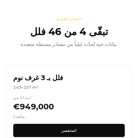
التوفر الفوري
تبقّى 4 من 46 فلل
بيانات حية تُحدَّث ليلياً من مصادر مستقلة متعددة.
فلل بـ 3 غرف نوم
243–257 m²
ابتداءً من
€949,000
3 متاحة
استفسر