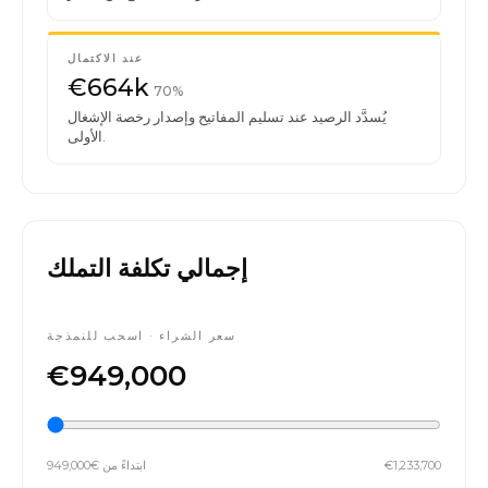
عند الاكتمال
€664k
70%
يُسدَّد الرصيد عند تسليم المفاتيح وإصدار رخصة الإشغال
الأولى.
إجمالي تكلفة التملك
سعر الشراء · اسحب للنمذجة
€949,000
€1,233,700
ابتداءً من €949,000