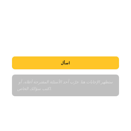
هل هذه فرصة جيدة؟
ما أقل الوحدات سعراً؟
أخبرني عن الحي
كيف يعمل جدول السداد؟
مقارنة بالعقارات المماثلة
اسأل
ستظهر الإجابات هنا. جرّب أحد الأسئلة المقترحة أعلاه، أو 
اكتب سؤالك الخاص.