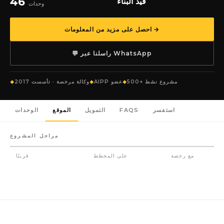
46
قيد البناء
وحدات
احصل على مزيد من المعلومات →
💬 راسلنا عبر WhatsApp
500+ مشروع نشط
AIPP عضو
وكالة مرخصة · تأسست 2017
استفسر
FAQS
التمويل
الموقع
الوحدات
مراحل المشروع
مع رخصة
على المخطط
قريبًا