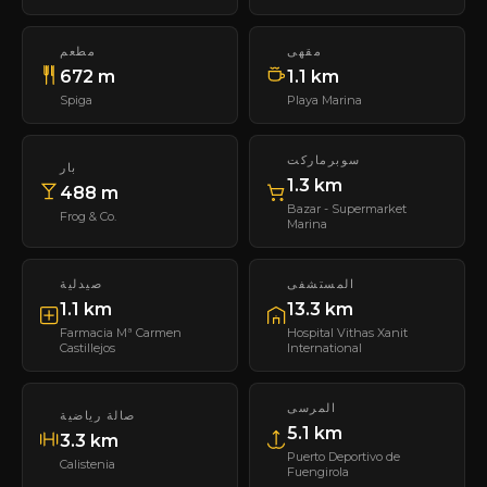
مقهى
مطعم
672 m
1.1 km
Spiga
Playa Marina
سوبرماركت
بار
1.3 km
488 m
Bazar - Supermarket
Frog & Co.
Marina
المستشفى
صيدلية
1.1 km
13.3 km
Farmacia Mª Carmen
Hospital Vithas Xanit
Castillejos
International
المرسى
صالة رياضية
5.1 km
3.3 km
Puerto Deportivo de
Calistenia
Fuengirola