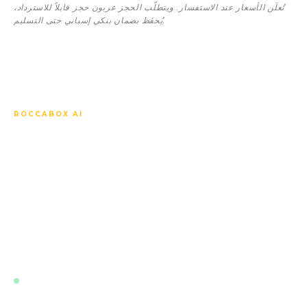
تُعلَن الأسعار عند الاستفسار. ويتطلّب الحجز عربون حجز قابلاً للاسترداد،
يُحفَظ بضمان بنكي إسباني حتى التسليم.
ROCCABOX AI
اسأل أي شيء عن Soleia
Living El Chaparral Fase 2.
يعرف مساعدنا الذكي كل وحدة، وكل مواصفة، وكل سعر، والجدول
الزمني للشراء على الخارطة، والسوق المحلي، وكيفية مقارنة هذا
المشروع بغيره من المشاريع القريبة. يجيب بلغتك فوراً، في أي
وقت.
مباشر · مدرَّب على أحدث بيانات هذا المشروع