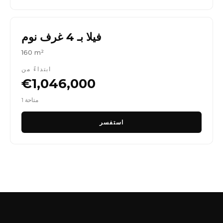
فيلا بـ 4 غرف نوم
160 m²
ابتداءً من
€1,046,000
1 متاحة
استفسر