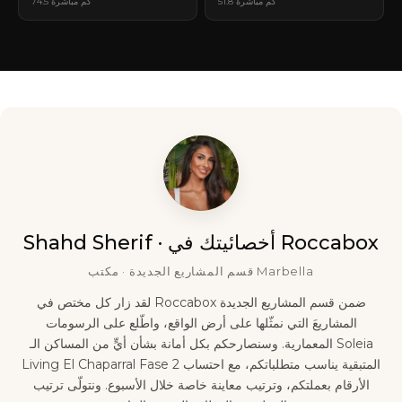
51.8 كم مباشرة
74.5 كم مباشرة
Shahd Sherif · أخصائيتك في Roccabox
قسم المشاريع الجديدة · مكتب Marbella
لقد زار كل مختص في Roccabox ضمن قسم المشاريع الجديدة
المشاريعَ التي نمثّلها على أرض الواقع، واطّلع على الرسومات
المعمارية. وسنصارحكم بكل أمانة بشأن أيٍّ من المساكن الـ Soleia
Living El Chaparral Fase 2 المتبقية يناسب متطلباتكم، مع احتساب
الأرقام بعملتكم، وترتيب معاينة خاصة خلال الأسبوع. ونتولّى ترتيب