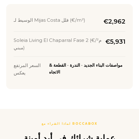
الوسيط لـ Mijas Costa فلل (€/m²)
€2,962
Soleia Living El Chaparral Fase 2 (€/م²
€5,931
مبني)
مواصفات البناء الجديد · الندرة · القطعة &
السعر المرتفع
الاتجاه
يعكس
لماذا الشراء مع ROCCABOX
عملية شرائك في أيدٍ أمينة