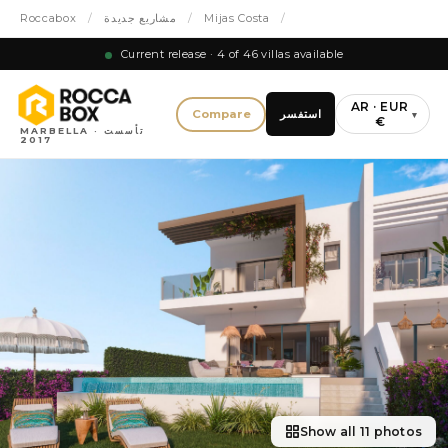
/
Mijas Costa
/
مشاريع جديدة
/
Roccabox
Current release · 4 of 46 villas available
AR · EUR
استفسر
Compare
▾
€
MARBELLA · تأسست
2017
Show all 11 photos