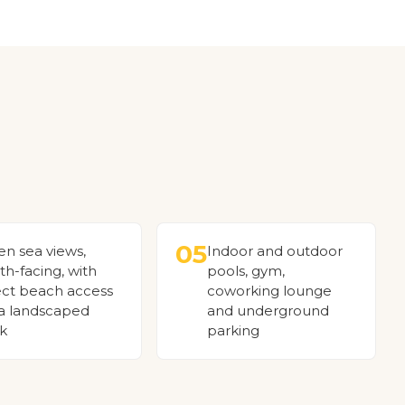
05
n sea views,
Indoor and outdoor
th-facing, with
pools, gym,
ect beach access
coworking lounge
 a landscaped
and underground
k
parking