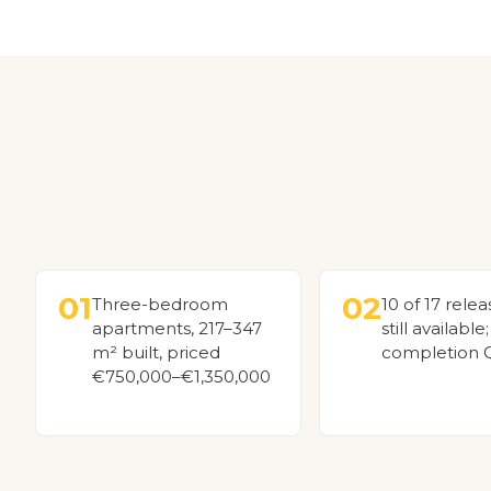
01
02
Three-bedroom
10 of 17 rele
apartments, 217–347
still available;
m² built, priced
completion 
€750,000–€1,350,000