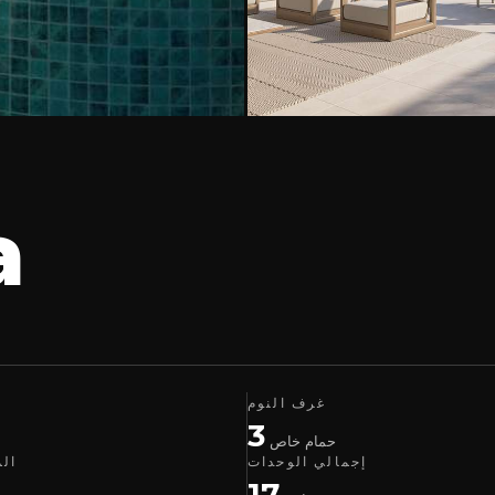
a
غرف النوم
3
حمام خاص
إجمالي الوحدات
الم
17