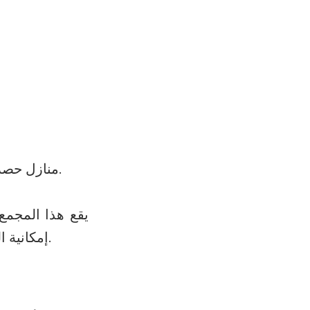
منازل حصرية بثلاث غرف نوم بتصميم مفتوح المفهوم، وتهوية متقاطعة وغرف واسعة وساطعة.
يقع هذا المجمع
إمكانية الوصول المباشر إليه وعلى بعد بضعة أمتار من ملعب جولف تورقيبرادا وبويرتو مارينا.