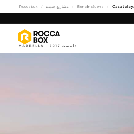
Casatalay
/
Benalmádena
/
مشاريع جديدة
/
Roccabox
MARBELLA · تأسست 2017