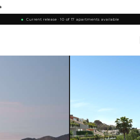
a
Current release · 10 of 17 apartments available