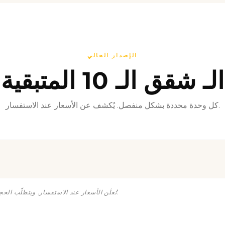
الإصدار الحالي
الـ شقق الـ 10 المتبقية
كل وحدة محددة بشكل منفصل. يُكشف عن الأسعار عند الاستفسار.
تُعلَن الأسعار عند الاستفسار. ويتطلّب الحجز عربون حجز قابلاً للاسترداد، يُحفَظ بضمان بنكي إسباني حتى التسليم.