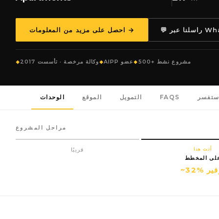
WhatsApp
احصل على مزيد من المعلومات →
500+ مشروع نشط
AIPP عضو
وكالة مرخصة · تأسست 2017
ستفسر
FAQS
التمويل
الموقع
الوحدات
مراحل المشروع
أنت هنا
قريبًا
لى المخطط
 توفير