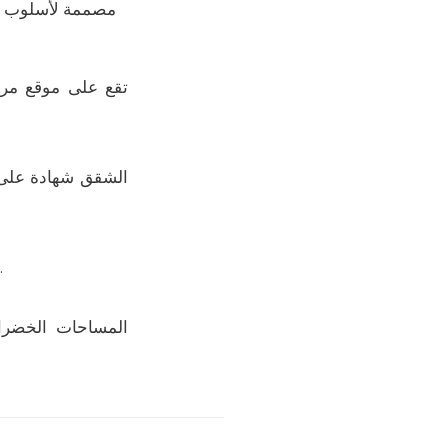
مصممة لأسلوب حي
تقع على موقع مرت
الشقق شهادة على ا
يستمتع السكان بالوصول إلى الشاطئ من خلال حديقة عامة مصممة بعناية تقع مباشرة أمام المجمع.
المساحات الخضرا