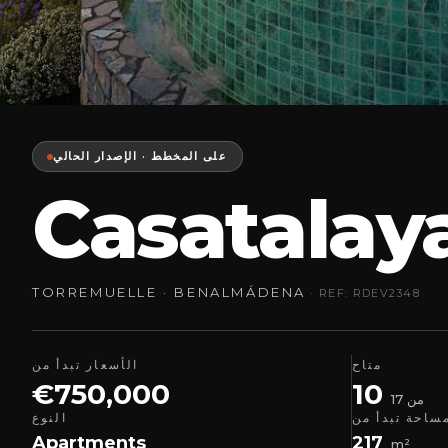
على المخطط · الإصدار الحالي
Casatalay
TORREMUELLE · BENALMÁDENA
· REF: RDEV2348
متاح
الأسعار تبدأ من
€750,000
10
من 17
ساحة تبدأ من
النوع
Apartments
217
m²