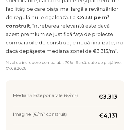
specificațiile, calitatea parcelei și pachetul de
facilități pe care piața mai largă a revânzărilor
de regulă nu le egalează. La
€4,131 pe m²
construit
, întrebarea relevantă este dacă
acest premium se justifică față de proiecte
comparabile de construcție nouă finalizate, nu
dacă depășește mediana zonei de €3,313/m².
Nivel de încredere comparabil: 70% · Sursă: date de piață live,
07.08.2026
Mediană Estepona vile (€/m²)
€3,313
Imagine (€/m² construit)
€4,131