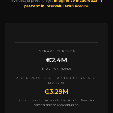
evaluată la prețul pieței.
Imagine se încadrează în
prezent în intervalul
With licence
.
INTRARE CURENTĂ
€2.4M
Prețuri With licence
REPER PROIECTAT LA STADIUL GATA DE
MUTARE
€3.29M
Creștere orientativă modelată în raport cu finalizări
comparabile de ansambluri noi