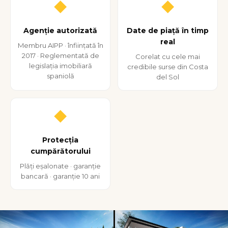
◆
◆
Agenție autorizată
Date de piață în timp
real
Membru AIPP · înființată în
2017 · Reglementată de
Corelat cu cele mai
legislația imobiliară
credibile surse din Costa
spaniolă
del Sol
◆
Protecția
cumpărătorului
Plăți eșalonate · garanție
bancară · garanție 10 ani