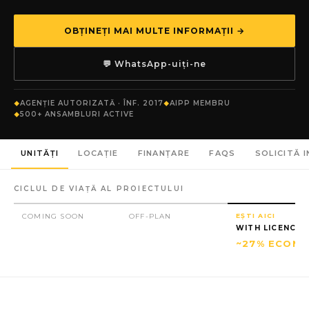
OBȚINEȚI MAI MULTE INFORMAȚII →
💬 WhatsApp-uiți-ne
AGENȚIE AUTORIZATĂ · ÎNF. 2017
AIPP MEMBRU
500+ ANSAMBLURI ACTIVE
UNITĂȚI
LOCAȚIE
FINANȚARE
FAQS
SOLICITĂ 
CICLUL DE VIAȚĂ AL PROIECTULUI
COMING SOON
OFF-PLAN
EȘTI AICI
WITH LICENCE
~27% ECONO