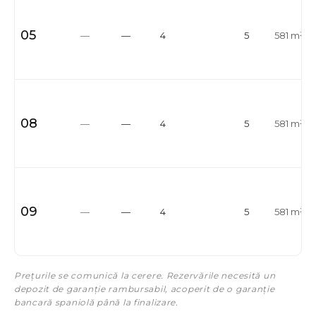
05
—
—
4
5
581 m²
08
—
—
4
5
581 m²
09
—
—
4
5
581 m²
Prețurile se comunică la cerere. Rezervările necesită un
depozit de garanție rambursabil, acoperit de o garanție
bancară spaniolă până la finalizare.