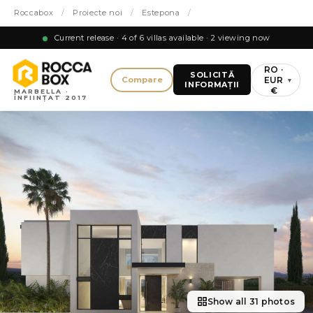
Roccabox
/
Proiecte noi
/
Estepona
/
Current release · 4 of 6 villas available · 2 viewing now
RO ·
SOLICITĂ
EUR
Compare
▾
INFORMAȚII
€
MARBELLA ·
ÎNFIINȚAT 2017
Show all 31 photos