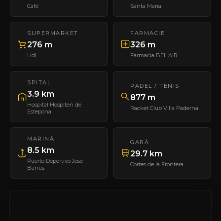
Café
Santa Maria
SUPERMARKET
FARMACIE
276 m
326 m
Lidl
Farmacia BEL AIR
SPITAL
PADEL / TENIS
3.9 km
877 m
Hospital Hospiten de
Racket Club Villa Paderna
Estepona
MARINĂ
GARĂ
8.5 km
29.7 km
Puerto Deportivo José
Cortes de la Frontera
Banus