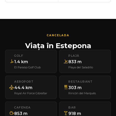
CANCELADA
Viața în Estepona
GOLF
PLAJĂ
1.4 km
833 m
El Paraíso Golf Club
Playa del Saladillo
AEROPORT
RESTAURANT
44.4 km
303 m
Royal Air Force Gibraltar
Rincón del Marqués
CAFENEA
BAR
853 m
918 m