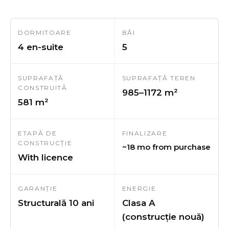
DORMITOARE
BĂI
4 en-suite
5
SUPRAFAȚĂ
SUPRAFAȚĂ TEREN
CONSTRUITĂ
985–1172 m²
581 m²
ETAPĂ DE
FINALIZARE
CONSTRUCȚIE
~18 mo from purchase
With licence
GARANȚIE
ENERGIE
Structurală 10 ani
Clasa A
(construcție nouă)