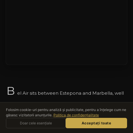
B
el Air sits between Estepona and Marbella, well
served on foot and by short drives. A Lidl and
Folosim cookie-uri pentru analiză și publicitate, pentru a înțelege cum ne
Mercadona are within 300 metres, and the nearest
găsesc vizitatorii anunțurile.
Politica de confidențialitate
Întrebați Roccabox
pharmacy is closer still. Playa del Saladillo is roughly
Doar cele esențiale
ASISTENT AI · LIVE
Acceptați toate
850 metres away, while El Paraíso and Tramores golf