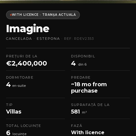
WITH LICENCE · TRANȘA ACTUALĂ
Imagine
CANCELADA · ESTEPONA
· REF: RDEV2353
PREȚURI DE LA
DISPONIBIL
€2,400,000
4
din 6
DORMITOARE
PREDARE
4
~18 mo from
en-suite
purchase
TIP
SUPRAFAȚĂ DE LA
Villas
581
m²
TOTAL LOCUINȚE
FAZĂ
6
With licence
locuințe