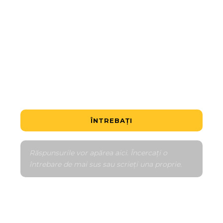
Care este cea mai accesibilă unitate?
Este o ofertă bună?
Cum funcționează graficul de plăți?
Spune-mi despre cartier
Compară cu similare
ÎNTREBAȚI
Răspunsurile vor apărea aici. Încercați o 
întrebare de mai sus sau scrieți una proprie.