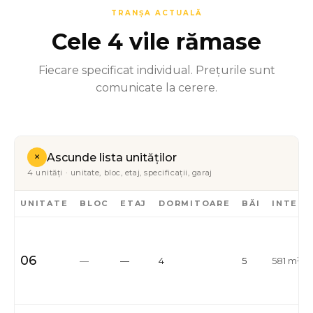
TRANȘA ACTUALĂ
Cele 4 vile rămase
Fiecare specificat individual. Prețurile sunt
comunicate la cerere.
+
Ascunde lista unităților
4 unități · unitate, bloc, etaj, specificații, garaj
UNITATE
BLOC
ETAJ
DORMITOARE
BĂI
INTERI
06
—
—
4
5
581 m²