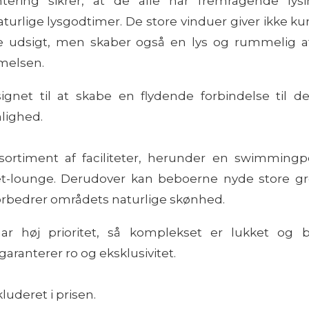
ntering sikrer, at de alle har fremragende lysin
turlige lysgodtimer. De store vinduer giver ikke k
e udsigt, men skaber også en lys og rummelig a
melsen.
ignet til at skabe en flydende forbindelse til de
lighed.
sortiment af faciliteter, herunder en swimmingp
et-lounge. Derudover kan beboerne nyde store g
forbedrer områdets naturlige skønhed.
har høj prioritet, så komplekset er lukket og 
aranterer ro og eksklusivitet.
luderet i prisen.