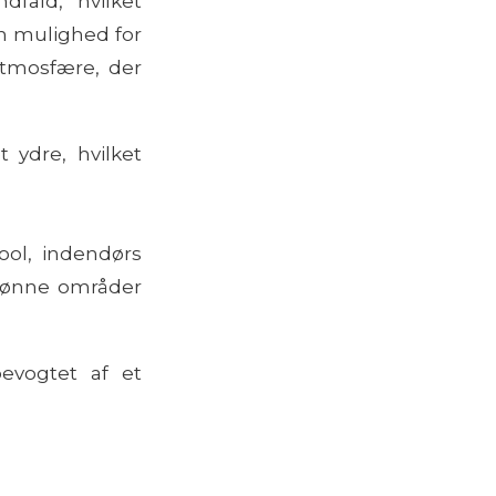
dfald, hvilket
un mulighed for
tmosfære, der
t ydre, hvilket
ool, indendørs
rønne områder
bevogtet af et