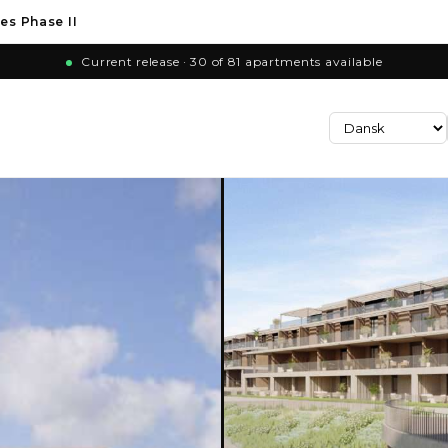
es Phase II
Current release · 30 of 81 apartments available