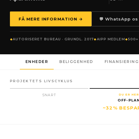
FÅ MERE INFORMATION →
💬 WhatsApp os
AUTORISERET BUREAU · GRUNDL. 2017
AIPP MEDLEM
500+
ENHEDER
BELIGGENHED
FINANSIERING
PROJEKTETS LIVSCYKLUS
SNART
DU ER HER
OFF-PLA
~32% BESPA