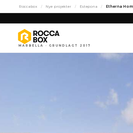
Roccabox
/
Nye projekter
/
Estepona
/
Etherna Hom
MARBELLA · GRUNDLAGT 2017