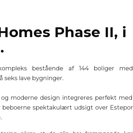
N
Homes Phase II, i
.
eskompleks bestående af 144 boliger me
å seks lave bygninger.
 og moderne design integreres perfekt med 
r beboerne spektakulært udsigt over Estepo
.