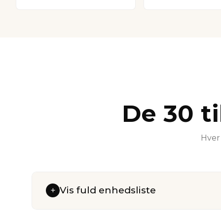
De 30 t
Hver 
Vis fuld enhedsliste
+