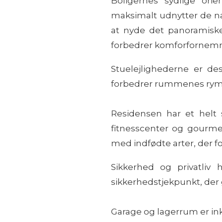
Boligernes sydlige orie
maksimalt udnytter de na
at nyde det panoramisk
forbedrer komforfornem
Stuelejlighederne er des
forbedrer rummenes rym
Residensen har et helt 
fitnesscenter og gourm
med indfødte arter, der 
Sikkerhed og privatliv 
sikkerhedstjekpunkt, der g
Garage og lagerrum er ink