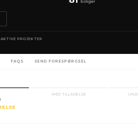
boliger
 AKTIVE PROJEKTER
FAQS
SEND FORESPØRGSEL
MED TILLADELSE
UND
N
RELSE