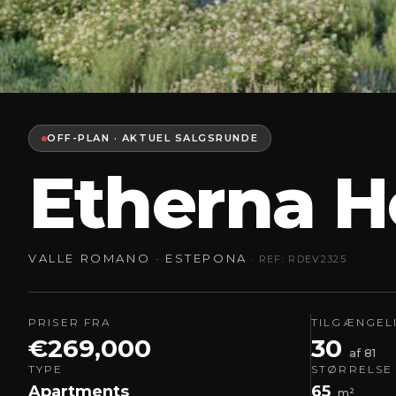
OFF-PLAN · AKTUEL SALGSRUNDE
Etherna H
VALLE ROMANO · ESTEPONA
· REF: RDEV2325
PRISER FRA
TILGÆNGEL
€269,000
30
af 81
TYPE
STØRRELSE
Apartments
65
m²