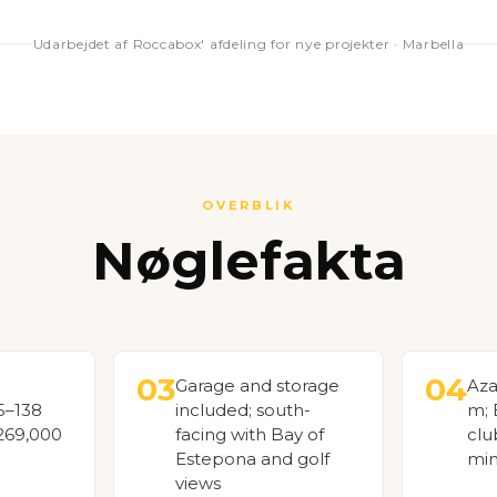
Udarbejdet af Roccabox' afdeling for nye projekter · Marbella
OVERBLIK
Nøglefakta
03
04
Garage and storage
Aza
5–138
included; south-
m; 
269,000
facing with Bay of
clu
Estepona and golf
min
views