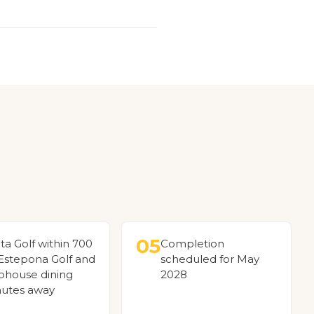
05
ta Golf within 700
Completion
Estepona Golf and
scheduled for May
bhouse dining
2028
utes away