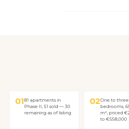
01
02
81 apartments in
One to three
Phase II, 51 sold — 30
bedrooms, 6
remaining as of listing
m², priced €
to €558,000