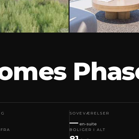
omes Phase
IG
SOVEVÆRELSER
—
en-suite
 FRA
BOLIGER I ALT
81