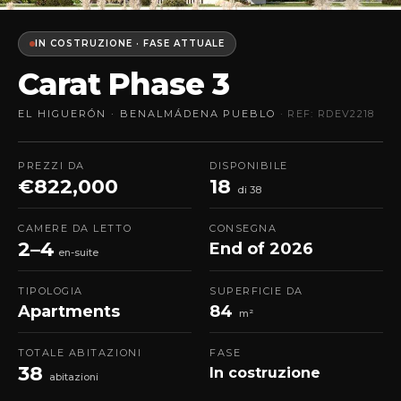
IN COSTRUZIONE · FASE ATTUALE
Carat Phase 3
EL HIGUERÓN · BENALMÁDENA PUEBLO
· REF: RDEV2218
PREZZI DA
DISPONIBILE
€822,000
18
di 38
CAMERE DA LETTO
CONSEGNA
2–4
End of 2026
en-suite
TIPOLOGIA
SUPERFICIE DA
Apartments
84
m²
TOTALE ABITAZIONI
FASE
38
In costruzione
abitazioni