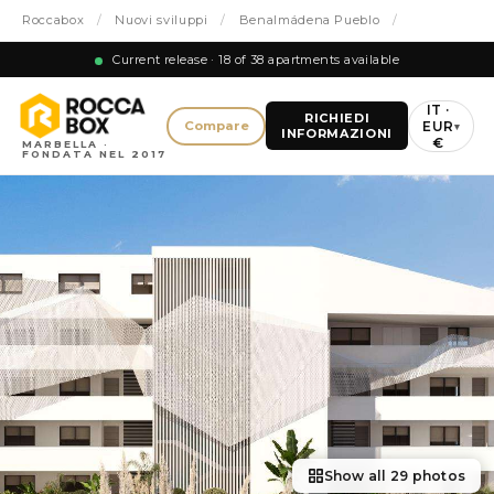
Roccabox
/
Nuovi sviluppi
/
Benalmádena Pueblo
/
Current release · 18 of 38 apartments available
IT ·
RICHIEDI
EUR
Compare
▾
INFORMAZIONI
€
MARBELLA ·
FONDATA NEL 2017
Show all 29 photos