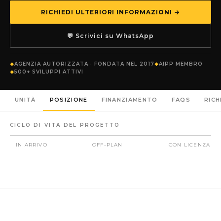
RICHIEDI ULTERIORI INFORMAZIONI →
💬 Scrivici su WhatsApp
AGENZIA AUTORIZZATA · FONDATA NEL 2017
AIPP MEMBRO
500+ SVILUPPI ATTIVI
UNITÀ
POSIZIONE
FINANZIAMENTO
FAQS
RICH
CICLO DI VITA DEL PROGETTO
IN ARRIVO
OFF-PLAN
CON LICENZA