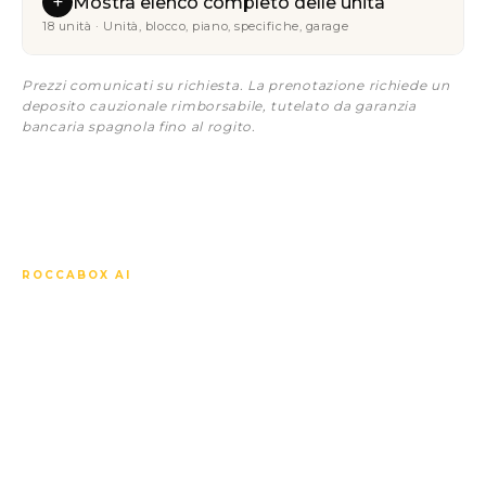
+
Mostra elenco completo delle unità
18 unità · Unità, blocco, piano, specifiche, garage
Prezzi comunicati su richiesta. La prenotazione richiede un
deposito cauzionale rimborsabile, tutelato da garanzia
bancaria spagnola fino al rogito.
ROCCABOX AI
Ci chieda qualsiasi cosa su
Carat Phase 3.
Il nostro concierge AI conosce ogni unità, ogni
specifica, ogni prezzo, i tempi dell'acquisto sulla carta,
il mercato locale e sa come confrontare questo
sviluppo con gli altri nelle vicinanze. Risponde nella