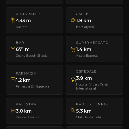
RISTORANTE
CAFFÈ
433 m
1.8 km
Kalifato
Bar Calypso
BAR
SUPERMERCATO
671 m
1.4 km
Gecko Beach Shack
Alsara Express
OSPEDALE
FARMACIA
3.9 km
1.2 km
Hospital Vithas Xanit
Farmacia El Higuerón
International
PALESTRA
PADEL / TENNIS
3.0 km
5.3 km
Dianoa Training
Club de Raqueta