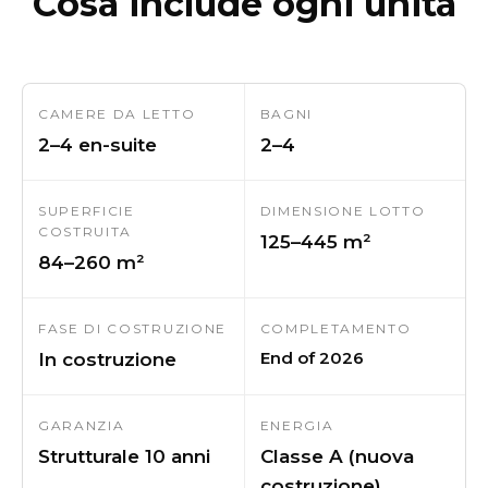
Cosa include ogni unità
CAMERE DA LETTO
BAGNI
2–4 en-suite
2–4
SUPERFICIE
DIMENSIONE LOTTO
COSTRUITA
125–445 m²
84–260 m²
FASE DI COSTRUZIONE
COMPLETAMENTO
End of 2026
In costruzione
GARANZIA
ENERGIA
Strutturale 10 anni
Classe A (nuova
costruzione)