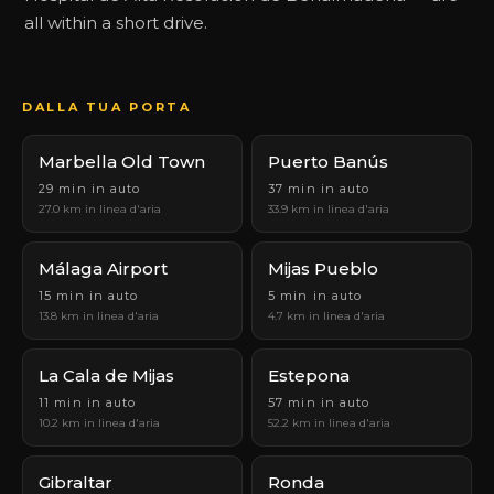
all within a short drive.
DALLA TUA PORTA
Marbella Old Town
Puerto Banús
29 min in auto
37 min in auto
27.0 km in linea d'aria
33.9 km in linea d'aria
Málaga Airport
Mijas Pueblo
15 min in auto
5 min in auto
13.8 km in linea d'aria
4.7 km in linea d'aria
La Cala de Mijas
Estepona
11 min in auto
57 min in auto
10.2 km in linea d'aria
52.2 km in linea d'aria
Gibraltar
Ronda