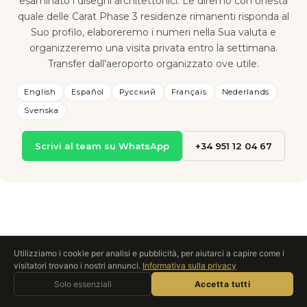
esaminato i disegni architettonici. Le diremo con onestà
quale delle Carat Phase 3 residenze rimanenti risponda al
Suo profilo, elaboreremo i numeri nella Sua valuta e
organizzeremo una visita privata entro la settimana.
Transfer dall'aeroporto organizzato ove utile.
English
Español
Русский
Français
Nederlands
Svenska
Scrivi al team su WhatsApp
+34 951 12 04 67
Utilizziamo i cookie per analisi e pubblicità, per aiutarci a capire come i
NUMERI REALI
visitatori trovano i nostri annunci.
Informativa sulla privacy
Chiedi a Roccabox
Comprenda il quadro
Solo essenziali
ASSISTENTE AI · IN TEMPO REALE
Accetta tutti
completo