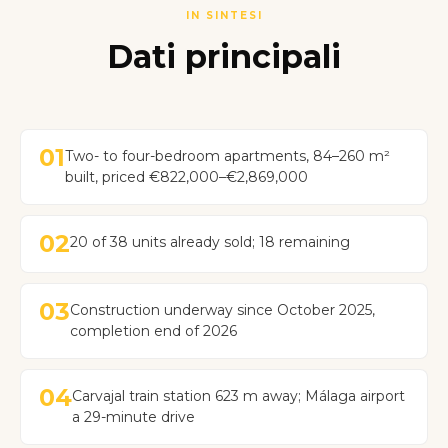
IN SINTESI
Dati principali
01
Two- to four-bedroom apartments, 84–260 m²
built, priced €822,000–€2,869,000
02
20 of 38 units already sold; 18 remaining
03
Construction underway since October 2025,
completion end of 2026
04
Carvajal train station 623 m away; Málaga airport
a 29-minute drive