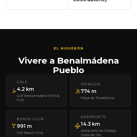
EL HIGUERÓN
Vivere a Benalmádena
Pueblo
GOLF
SPIAGGIA
4.2 km
774 m
Golf Benalmadena Pitch&
Playa de Torreblanca
Putt
AEROPORTO
BEACH CLUB
14.3 km
991 m
Aeropuerto de Málaga -
HW Beach Club
Costa del Sol