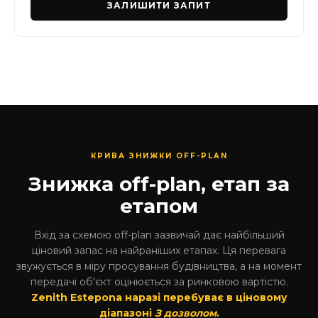
ЗАЛИШИТИ ЗАПИТ
КРИВА ЗНИЖКИ OFF-PLAN
Знижка off-plan, етап за
етапом
Вхід за схемою off-plan зазвичай дає найбільший
ціновий запас на найраніших етапах. Ця перевага
звужується в міру просування будівництва, а на момент
передачі об'єкт оцінюється за ринковою вартістю.
Zenith Estepona наразі перебуває в ціновому
діапазоні
З дозволом
.