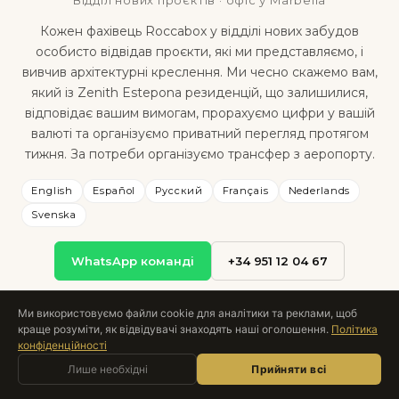
Кожен фахівець Roccabox у відділі нових забудов
особисто відвідав проєкти, які ми представляємо, і
вивчив архітектурні креслення. Ми чесно скажемо вам,
який із Zenith Estepona резиденцій, що залишилися,
відповідає вашим вимогам, прорахуємо цифри у вашій
валюті та організуємо приватний перегляд протягом
тижня. За потреби організуємо трансфер з аеропорту.
English
Español
Русский
Français
Nederlands
Svenska
WhatsApp команді
+34 951 12 04 67
Ми використовуємо файли cookie для аналітики та реклами, щоб
краще розуміти, як відвідувачі знаходять наші оголошення.
Політика
конфіденційності
Запитати Roccabox
Лише необхідні
AI-АСИСТЕНТ · ОНЛАЙН
Прийняти всі