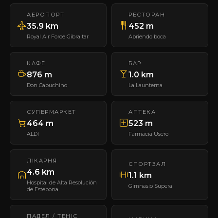
АЕРОПОРТ
РЕСТОРАН
35.9 km
452 m
Royal Air Force Gibraltar
Abriendo boca
КАФЕ
БАР
876 m
1.0 km
Don Capuchino
La Launterna
СУПЕРМАРКЕТ
АПТЕКА
464 m
523 m
ALDI
Farmacia Usero
ЛІКАРНЯ
СПОРТЗАЛ
4.6 km
1.1 km
Hospital de Alta Resolución
Gimnasio Supera
de Estepona
ПАДЕЛ / ТЕНІС