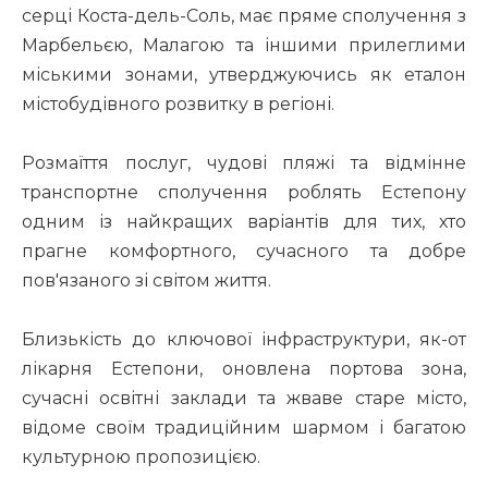
серці Коста-дель-Соль, має пряме сполучення з
Марбельєю, Малагою та іншими прилеглими
міськими зонами, утверджуючись як еталон
містобудівного розвитку в регіоні.
Розмаїття послуг, чудові пляжі та відмінне
транспортне сполучення роблять Естепону
одним із найкращих варіантів для тих, хто
прагне комфортного, сучасного та добре
пов'язаного зі світом життя.
Близькість до ключової інфраструктури, як-от
лікарня Естепони, оновлена портова зона,
сучасні освітні заклади та жваве старе місто,
відоме своїм традиційним шармом і багатою
культурною пропозицією.