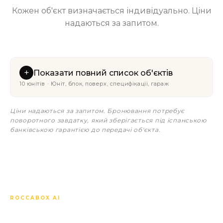
Кожен об'єкт визначається індивідуально. Ціни
надаються за запитом.
+
Показати повний список об'єктів
10 юнітів · Юніт, блок, поверх, специфікації, гараж
Ціни надаються за запитом. Бронювання потребує
поворотного завдатку, який зберігається під іспанською
банківською гарантією до передачі об'єкта.
ROCCABOX AI
Запитайте про Zenith