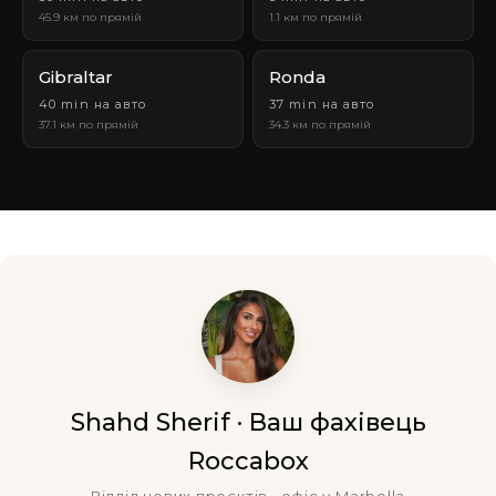
45.9 км по прямій
1.1 км по прямій
Gibraltar
Ronda
40 min на авто
37 min на авто
37.1 км по прямій
34.3 км по прямій
Shahd Sherif · Ваш фахівець
Roccabox
Відділ нових проєктів · офіс у Marbella