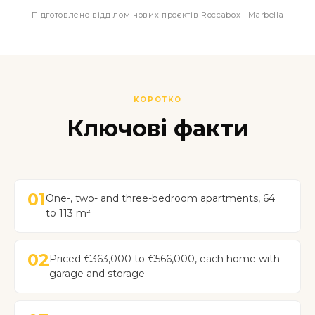
Підготовлено відділом нових проєктів Roccabox · Marbella
КОРОТКО
Ключові факти
01
One-, two- and three-bedroom apartments, 64
to 113 m²
02
Priced €363,000 to €566,000, each home with
garage and storage