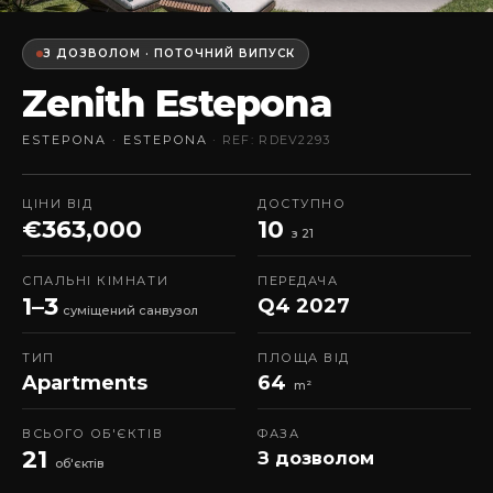
З ДОЗВОЛОМ · ПОТОЧНИЙ ВИПУСК
Zenith Estepona
ESTEPONA · ESTEPONA
· REF: RDEV2293
ЦІНИ ВІД
ДОСТУПНО
€363,000
10
з 21
СПАЛЬНІ КІМНАТИ
ПЕРЕДАЧА
1–3
Q4 2027
суміщений санвузол
ТИП
ПЛОЩА ВІД
Apartments
64
m²
ВСЬОГО ОБ'ЄКТІВ
ФАЗА
21
З дозволом
об'єктів