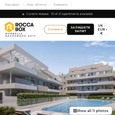
Roccabox
/
Нові об'єкти
/
Estepona
/
Current release · 10 of 21 apartments available
UK ·
ЗАЛИШИТИ
EUR
Compare
▾
ЗАПИТ
€
MARBELLA ·
ЗАСНОВАНО 2017
Show all 11 photos