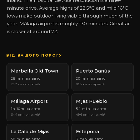
inland. The Hospital de Alta Resolución is a nine-
minute drive. Average highs of 22.5°C and mild 16°C
lows make outdoor living viable through much of the
year. Málaga airport is roughly 130 minutes; Gibraltar
is closer at around 72.
ВІД ВАШОГО ПОРОГУ
Marbella Old Town
Puerto Banús
28 min на авто
20 min на авто
25.7 км по прямій
18.8 км по прямій
Málaga Airport
Mijas Pueblo
1h 10m на авто
54 min на авто
64.4 км по прямій
49.6 км по прямій
La Cala de Mijas
Estepona
50 min на авто
3 min на авто