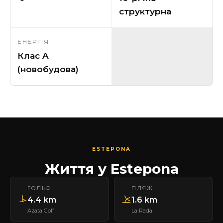
структурна
ЕНЕРГІЯ
Клас A
(новобудова)
ESTEPONA
Життя у Estepona
ГОЛЬФ
ПЛЯЖ
4.4 km
1.6 km
Azata Golf
La Rada