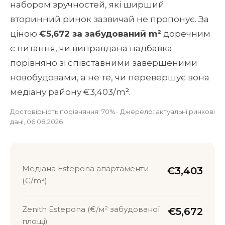
набором зручностей, які ширший
вторинний ринок зазвичай не пропонує. За
ціною
€5,672 за забудований m²
доречним
є питання, чи виправдана надбавка
порівняно зі співставними завершеними
новобудовами, а не те, чи перевершує вона
медіану району €3,403/m².
Достовірність порівняння: 70% · Джерело: актуальні ринкові
дані, 06.08.2026
Медіана Estepona апартаменти
€3,403
(€/m²)
Zenith Estepona (€/м² забудованої
€5,672
площі)