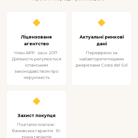
◆
◆
Ліцензоване
Актуальні ринкові
агентство
дані
Член AIPP · засн. 2017 ·
Перевірено за
Діяльність регулюється
найавторитетнішими
іспанським
джерелами Costa del Sol
законодавством про
нерухомість
◆
Захист покупця
Поетапні платежі ·
банківська гарантія · 10-
річна гарантія