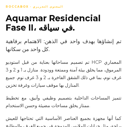
ROCCABOX · المحتوى التحريري
Aquamar Residencial
Fase II، في سياقه.
تم إنشاؤها بهدف واحد في الذهن: الاهتمام برفاهية
كل واحد من سكانها.
تم تصميم مساحاتها بعناية من قبل استوديو HCP المعماري
المرموق، مما يخلق بيئة آمنة وممتعة وودودة. منازل بـ 1 و 2 و 3
غرف نوم، بما في ذلك الشقق الفاخرة بـ 2 و 3 غرف نوم. جميع
المنازل بها موقف سيارات وغرفة تخزين.
تتميز المساحات الداخلية بتصميم وظيفي وأنيق، مع تخطيط
ممتاز يخلق مساحات مضيئة وحسن الاستخدام.
كما أنها مجهزة بجميع العناصر الأساسية التي تحتاجها للعيش
براحة، مثل خزانات الملابس المدمجة في جميع الغرف والمطابخ