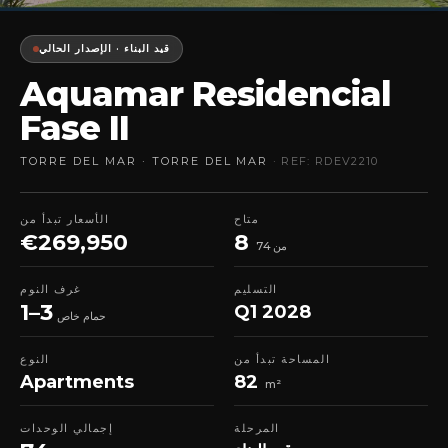
قيد البناء · الإصدار الحالي
Aquamar Residencial
Fase II
TORRE DEL MAR · TORRE DEL MAR
· REF: RDEV2210
متاح
الأسعار تبدأ من
€269,950
8
من 74
التسليم
غرف النوم
1–3
Q1 2028
حمام خاص
المساحة تبدأ من
النوع
Apartments
82
m²
المرحلة
إجمالي الوحدات