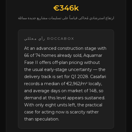
€346k
ارتفاع استرشادي مُحاكى قياساً على تسليمات مشاريع جديدة مماثلة
رأي محللي ROCCABOX
At an advanced construction stage with
66 of 74 homes already sold, Aquamar
Fase II offers off-plan pricing without
the usual early-stage uncertainty — the
delivery track is set for Q1 2028. Casafari
records a median of €2,962/m² locally,
and average days on market of 148, so
demand at this level appears sustained.
With only eight units left, the practical
case for acting now is scarcity rather
than speculation.