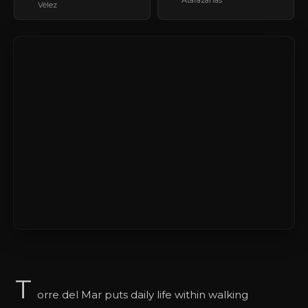
Vélez
T
orre del Mar puts daily life within walking