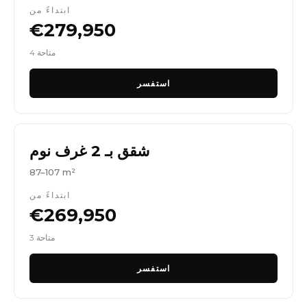
ابتداءً من
€279,950
4 متاحة
استفسر
شقق بـ 2 غرف نوم
87–107 m²
ابتداءً من
€269,950
3 متاحة
استفسر