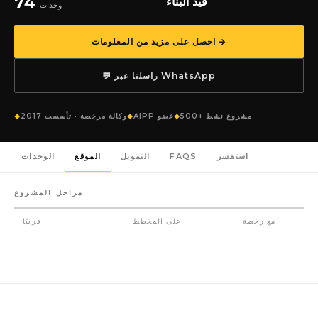
74
قيد البناء
وحدات
احصل على مزيد من المعلومات →
💬 راسلنا عبر WhatsApp
500+ مشروع نشط
AIPP عضو
وكالة مرخصة · تأسست 2017
استفسر
FAQS
التمويل
الموقع
الوحدات
مراحل المشروع
مع رخصة
على المخطط
قريبًا