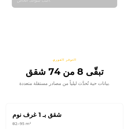
اكتب سؤالك الخاص.
التوفر الفوري
تبقّى 8 من 74 شقق
بيانات حية تُحدَّث ليلياً من مصادر مستقلة متعددة.
شقق بـ 1 غرف نوم
82–95 m²