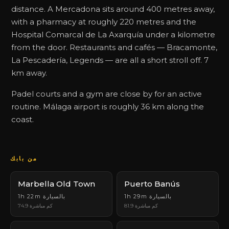
distance. A Mercadona sits around 400 metres away,
with a pharmacy at roughly 220 metres and the
Hospital Comarcal de La Axarquía under a kilometre
from the door. Restaurants and cafés — Bracamonte,
La Pescadería, Legends — are all a short stroll off. 7
km away.
Padel courts and a gym are close by for an active
routine. Málaga airport is roughly 36 km along the
coast.
من بابك
Marbella Old Town
Puerto Banús
1h 29m بالسيارة
1h 22m بالسيارة
81.9 كم مباشرة
74.9 كم مباشرة