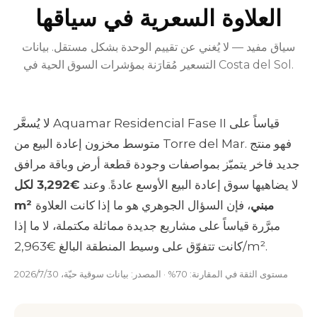
العلاوة السعرية في سياقها
سياق مفيد — لا يُغني عن تقييم الوحدة بشكل مستقل. بيانات
التسعير مُقارَنة بمؤشرات السوق الحية في Costa del Sol.
لا يُسعَّر Aquamar Residencial Fase II قياساً على
متوسط مخزون إعادة البيع من Torre del Mar. فهو منتج
جديد فاخر يتميّز بمواصفات وجودة قطعة أرض وباقة مرافق
لا يضاهيها سوق إعادة البيع الأوسع عادةً. وعند
€3,292 لكل
m² مبني
، فإن السؤال الجوهري هو ما إذا كانت العلاوة
مبرَّرة قياساً على مشاريع جديدة مماثلة مكتملة، لا ما إذا
كانت تتفوّق على وسيط المنطقة البالغ €2,963/m².
مستوى الثقة في المقارنة: 70% · المصدر: بيانات سوقية حيّة، 30‏/7‏/2026