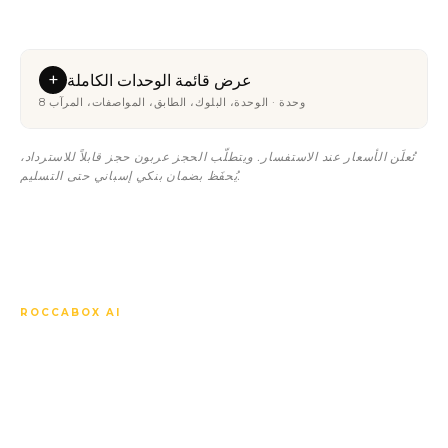
+
عرض قائمة الوحدات الكاملة
8 وحدة · الوحدة، البلوك، الطابق، المواصفات، المرآب
تُعلَن الأسعار عند الاستفسار. ويتطلّب الحجز عربون حجز قابلاً للاسترداد،
يُحفَظ بضمان بنكي إسباني حتى التسليم.
ROCCABOX AI
اسأل أي شيء عن Aquamar
Residencial Fase II.
يعرف مساعدنا الذكي كل وحدة، وكل مواصفة، وكل سعر، والجدول