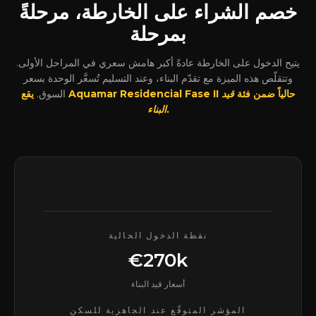
خصم الشراء على الخارطة، مرحلةً
بمرحلة
يتيح الدخول على الخارطة عادةً أكبر هامش سعري في المراحل الأولى.
وتتقلّص هذه الميزة مع تقدّم البناء، وعند التسليم تُسعَّر الوحدة بسعر
يقع Aquamar Residencial Fase II حالياً ضمن فئة
قيد
السوق.
.
البناء
نقطة الدخول الحالية
€270k
أسعار قيد البناء
المؤشر المتوقّع عند الجاهزية للسكن