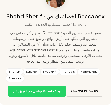
Shahd Sherif · أخصائيتك في Roccabox
قسم المشاريع الجديدة · مكتب Marbella
لقد زار كل مختص في Roccabox ضمن قسم المشاريع الجديدة
المشاريعَ التي نمثّلها على أرض الواقع، واطّلع على الرسومات
المعمارية. وسنصارحكم بكل أمانة بشأن أيٍّ من المساكن الـ
Aquamar Residencial Fase II المتبقية يناسب متطلباتكم، مع
احتساب الأرقام بعملتكم، وترتيب معاينة خاصة خلال الأسبوع. ونتولّى
ترتيب التنقل من المطار وإليه عند الحاجة.
English
Español
Русский
Français
Nederlands
Svenska
+34 951 12 04 67
تواصل مع الفريق عبر WhatsApp