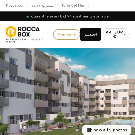
/
Torre del Mar
/
مشاريع جديدة
/
Roccabox
Current release · 8 of 74 apartments available
AR · EUR
استفسر
Compare
▾
€
MARBELLA · تأسست
2017
Show all 9 photos