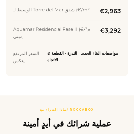
الوسيط لـ Torre del Mar شقق (€/m²)
€2,963
Aquamar Residencial Fase II (€/م²
€3,292
مبني)
مواصفات البناء الجديد · الندرة · القطعة &
السعر المرتفع
الاتجاه
يعكس
لماذا الشراء مع ROCCABOX
عملية شرائك في أيدٍ أمينة