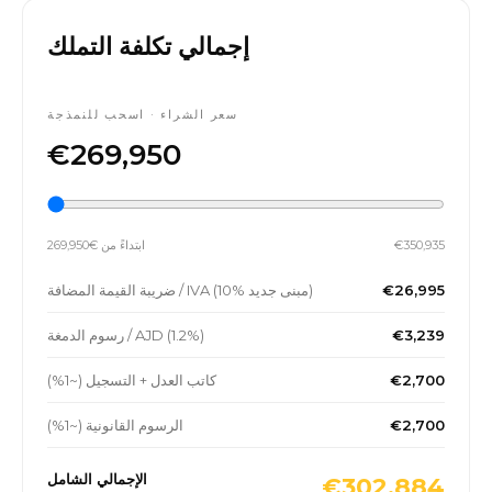
إجمالي تكلفة التملك
سعر الشراء · اسحب للنمذجة
€269,950
€350,935
ابتداءً من €269,950
€26,995
ضريبة القيمة المضافة / IVA (10% مبنى جديد)
€3,239
رسوم الدمغة / AJD (1.2%)
€2,700
كاتب العدل + التسجيل (~1%)
€2,700
الرسوم القانونية (~1%)
الإجمالي الشامل
€302,884