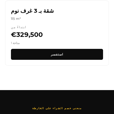
شقة بـ 3 غرف نوم
115 m²
ابتداءً من
€329,500
1 متاحة
استفسر
منحنى خصم الشراء على الخارطة