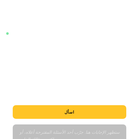
الزمني للشراء على الخارطة، والسوق المحلي، وكيفية مقارنة هذا
المشروع بغيره من المشاريع القريبة. يجيب بلغتك فوراً، في أي
وقت.
مباشر · مدرَّب على أحدث بيانات هذا المشروع
هل هذه فرصة جيدة؟
ما أقل الوحدات سعراً؟
أخبرني عن الحي
كيف يعمل جدول السداد؟
مقارنة بالعقارات المماثلة
اسأل
ستظهر الإجابات هنا. جرّب أحد الأسئلة المقترحة أعلاه، أو 