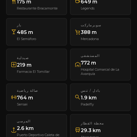
175 m
649 m
Restaurante Bracamonte
Legends
سوبرماركت
بار
485 m
388 m
El Semáforo
Mercadona
المستشفى
صيدلية
772 m
219 m
Hospital Comarcal de La
Farmacia El Tomillar
Axarquía
بادل / تنس
صالة رياضية
764 m
1.9 km
Sensei
Padelfly
المرسى
محطة القطار
2.6 km
29.3 km
Puerto Deportivo Caleta de
Atarazanas