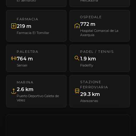
El Semáforo
Mercadona
OSPEDALE
FARMACIA
772 m
219 m
Hospital Comarcal de La
Farmacia El Tomillar
Axarquía
PALESTRA
PADEL / TENNIS
764 m
1.9 km
Sensei
Padelfly
STAZIONE
MARINA
FERROVIARIA
2.6 km
29.3 km
Puerto Deportivo Caleta de
Vélez
Atarazanas