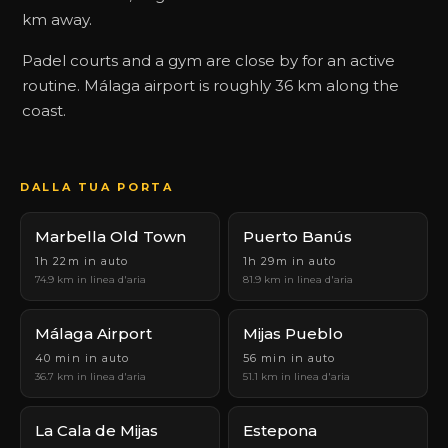
km away.
Padel courts and a gym are close by for an active
routine. Málaga airport is roughly 36 km along the
coast.
DALLA TUA PORTA
Marbella Old Town
Puerto Banús
1h 22m in auto
1h 29m in auto
74.9 km in linea d'aria
81.9 km in linea d'aria
Málaga Airport
Mijas Pueblo
40 min in auto
56 min in auto
36.7 km in linea d'aria
51.1 km in linea d'aria
La Cala de Mijas
Estepona