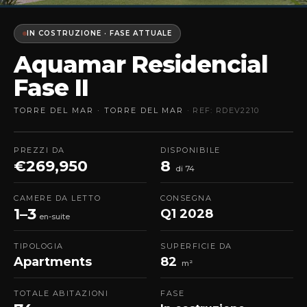
IN COSTRUZIONE · FASE ATTUALE
Aquamar Residencial
Fase II
TORRE DEL MAR · TORRE DEL MAR
· REF: RDEV2210
PREZZI DA
DISPONIBILE
€269,950
8
di 74
CAMERE DA LETTO
CONSEGNA
1–3
Q1 2028
en-suite
TIPOLOGIA
SUPERFICIE DA
Apartments
82
m²
TOTALE ABITAZIONI
FASE