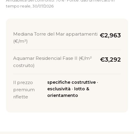
Affidabilità del confronto: 70% · Fonte: dati di mercato in
tempo reale, 30/07/2026
Mediana Torre del Mar appartamenti
€2,963
(€/m²)
Aquamar Residencial Fase II (€/m²
€3,292
costruito)
Il prezzo
specifiche costruttive ·
esclusività · lotto &
premium
orientamento
riflette