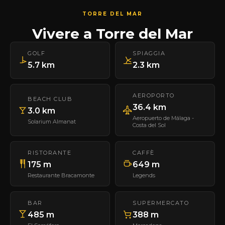
TORRE DEL MAR
Vivere a Torre del Mar
GOLF
SPIAGGIA
5.7 km
2.3 km
AEROPORTO
BEACH CLUB
36.4 km
3.0 km
Aeropuerto de Málaga -
Solarium Almanat
Costa del Sol
RISTORANTE
CAFFÈ
175 m
649 m
Restaurante Bracamonte
Legends
BAR
SUPERMERCATO
485 m
388 m