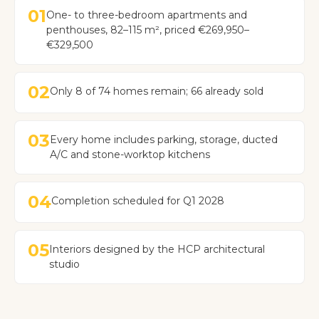
01
One- to three-bedroom apartments and
penthouses, 82–115 m², priced €269,950–
€329,500
02
Only 8 of 74 homes remain; 66 already sold
03
Every home includes parking, storage, ducted
A/C and stone-worktop kitchens
04
Completion scheduled for Q1 2028
05
Interiors designed by the HCP architectural
studio