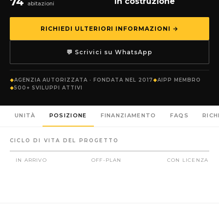
74
In costruzione
abitazioni
RICHIEDI ULTERIORI INFORMAZIONI →
💬 Scrivici su WhatsApp
AGENZIA AUTORIZZATA · FONDATA NEL 2017
AIPP MEMBRO
500+ SVILUPPI ATTIVI
UNITÀ
POSIZIONE
FINANZIAMENTO
FAQS
RICH
CICLO DI VITA DEL PROGETTO
IN ARRIVO
OFF-PLAN
CON LICENZA