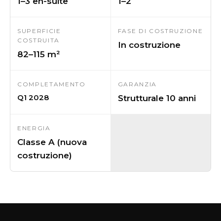
1–3 en-suite
1–2
SUPERFICIE
FASE DI COSTRUZIONE
COSTRUITA
In costruzione
82–115 m²
COMPLETAMENTO
GARANZIA
Q1 2028
Strutturale 10 anni
ENERGIA
Classe A (nuova
costruzione)