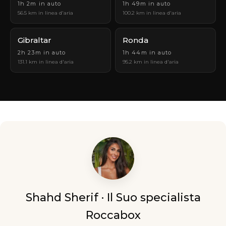
1h 2m in auto
1h 49m in auto
56.5 km in linea d'aria
100.2 km in linea d'aria
Gibraltar
Ronda
2h 23m in auto
1h 44m in auto
131.1 km in linea d'aria
95.2 km in linea d'aria
Shahd Sherif · Il Suo specialista
Roccabox