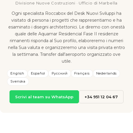
Divisione Nuove Costruzioni · Ufficio di Marbella
Ogni specialista Roccabox del Desk Nuovi Sviluppi ha
visitato di persona i progetti che rappresentiamo e ha
esaminato i disegni architettonici. Le diremo con onestà
quale delle Aquamar Residencial Fase II residenze
rimanenti risponda al Suo profilo, elaboreremo i numeri
nella Sua valuta e organizzeremo una visita privata entro
la settimana. Transfer dall'aeroporto organizzato ove
utile.
English
Español
Русский
Français
Nederlands
Svenska
Scrivi al team su WhatsApp
+34 951 12 04 67