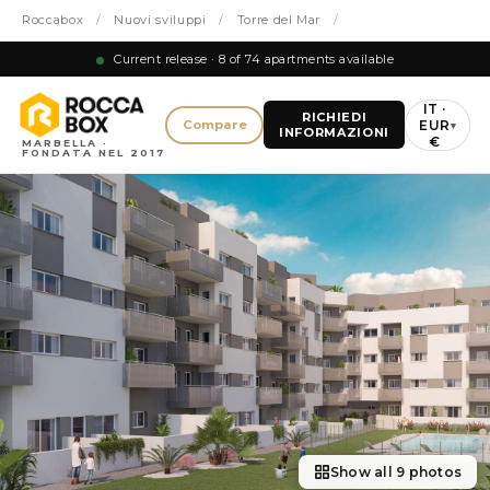
Roccabox
/
Nuovi sviluppi
/
Torre del Mar
/
Current release · 8 of 74 apartments available
IT ·
RICHIEDI
EUR
Compare
▾
INFORMAZIONI
€
MARBELLA ·
FONDATA NEL 2017
Show all 9 photos