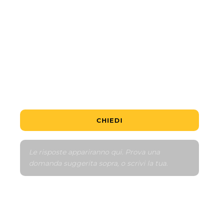
Qual è l'unità più economica?
È un buon affare?
Come funziona il piano di pagamento?
Parlami del quartiere
Confronta con simili
CHIEDI
Le risposte appariranno qui. Prova una 
domanda suggerita sopra, o scrivi la tua.