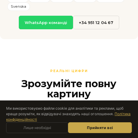
Svenska
WhatsApp команді
+34 951 12 04 67
РЕАЛЬНІ ЦИФРИ
Зрозумійте повну
картину
Купівля в Іспанії передбачає податки та збори,
Ми використовуємо файли cookie для аналітики та реклами, щоб
які часто застають зненацька міжнародних
краще розуміти, як відвідувачі знаходять наші оголошення.
Політика
конфіденційності
покупців-початківців. Ми показуємо кожну
Запитати Roccabox
Лише необхідні
AI-АСИСТЕНТ · ОНЛАЙН
Прийняти всі
важливу цифру.