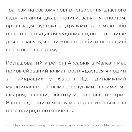
Трапези на свіжому повітрі, створення власного
саду, читання цікавої книги, занятття спортом,
організація зустрічі з друзями та сім'єю або
просто споглядання чудових видів — це лише
деякі з занять, які ви можете робити всередині
свого власного дому.
Розташований у регіоні Аксаркія в Малазі і має
привілейований клімат, розглядається як один
з найкращих у Європі. Це динамічний
муніципалітет зі всіма послугами, такими як
лікарня, школи, інститути, торгові центри...
Варто відзначити якість його довгих пляжів та
його природного оточення.
Підготовлено відділом нових проєктів Roccabox · Marbella