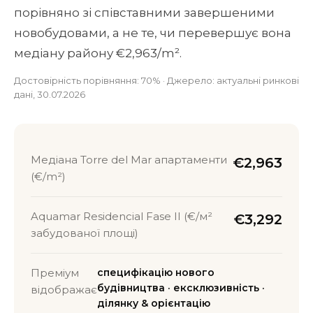
порівняно зі співставними завершеними
новобудовами, а не те, чи перевершує вона
медіану району €2,963/m².
Достовірність порівняння: 70% · Джерело: актуальні ринкові
дані, 30.07.2026
Медіана Torre del Mar апартаменти
€2,963
(€/m²)
Aquamar Residencial Fase II (€/м²
€3,292
забудованої площі)
Преміум
специфікацію нового
будівництва · ексклюзивність ·
відображає
ділянку & орієнтацію