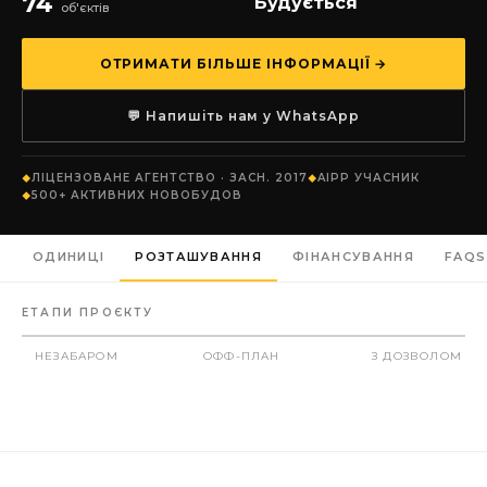
74
Будується
об'єктів
ОТРИМАТИ БІЛЬШЕ ІНФОРМАЦІЇ →
💬 Напишіть нам у WhatsApp
ЛІЦЕНЗОВАНЕ АГЕНТСТВО · ЗАСН. 2017
AIPP УЧАСНИК
500+ АКТИВНИХ НОВОБУДОВ
ОДИНИЦІ
РОЗТАШУВАННЯ
ФІНАНСУВАННЯ
FAQS
ЕТАПИ ПРОЄКТУ
НЕЗАБАРОМ
ОФФ-ПЛАН
З ДОЗВОЛОМ