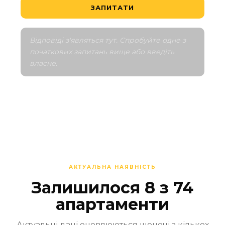
ЗАПИТАТИ
Відповіді з'являться тут. Спробуйте одне з 
початкових запитань вище або введіть 
власне.
АКТУАЛЬНА НАЯВНІСТЬ
Залишилося 8 з 74
апартаменти
Актуальні дані оновлюються щоночі з кількох