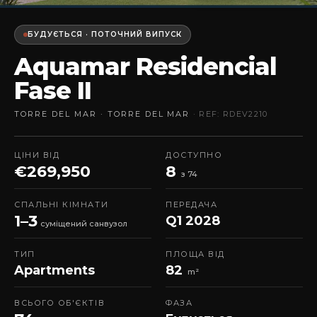
БУДУЄТЬСЯ · ПОТОЧНИЙ ВИПУСК
Aquamar Residencial
Fase II
TORRE DEL MAR · TORRE DEL MAR
· REF: RDEV2210
ЦІНИ ВІД
ДОСТУПНО
€269,950
8
з 74
СПАЛЬНІ КІМНАТИ
ПЕРЕДАЧА
1–3
Q1 2028
суміщений санвузол
ТИП
ПЛОЩА ВІД
Apartments
82
m²
ВСЬОГО ОБ'ЄКТІВ
ФАЗА