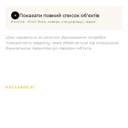
+
Показати повний список об'єктів
8 юнітів · Юніт, блок, поверх, специфікації, гараж
Ціни надаються за запитом. Бронювання потребує
поворотного завдатку, який зберігається під іспанською
банківською гарантією до передачі об'єкта.
ROCCABOX AI
Запитайте про Aquamar
Residencial Fase II що
завгодно.