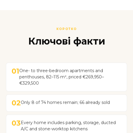
КОРОТКО
Ключові факти
01
One- to three-bedroom apartments and
penthouses, 82–115 m², priced €269,950–
€329,500
02
Only 8 of 74 homes remain; 66 already sold
03
Every home includes parking, storage, ducted
A/C and stone-worktop kitchens