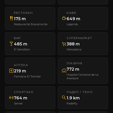
РЕСТОРАН
КАФЕ
175 m
649 m
Restaurante Bracamonte
Legends
БАР
СУПЕРМАРКЕТ
485 m
388 m
El Semáforo
Mercadona
ЛІКАРНЯ
АПТЕКА
772 m
219 m
Hospital Comarcal de La
Farmacia El Tomillar
Axarquía
СПОРТЗАЛ
ПАДЕЛ / ТЕНІС
764 m
1.9 km
Sensei
Padelfly