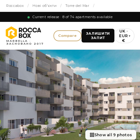
Roccabox
/
Нові об'єкти
/
Torre del Mar
/
Current release · 8 of 74 apartments available
UK ·
ЗАЛИШИТИ
EUR
Compare
▾
ЗАПИТ
€
MARBELLA ·
ЗАСНОВАНО 2017
Show all 9 photos