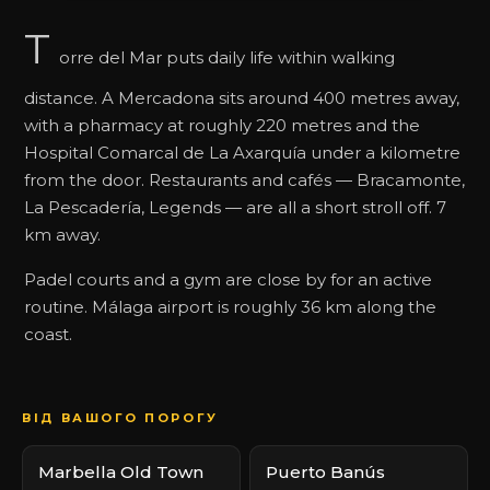
T
orre del Mar puts daily life within walking
distance. A Mercadona sits around 400 metres away,
with a pharmacy at roughly 220 metres and the
Hospital Comarcal de La Axarquía under a kilometre
from the door. Restaurants and cafés — Bracamonte,
La Pescadería, Legends — are all a short stroll off. 7
km away.
Padel courts and a gym are close by for an active
routine. Málaga airport is roughly 36 km along the
coast.
ВІД ВАШОГО ПОРОГУ
Marbella Old Town
Puerto Banús