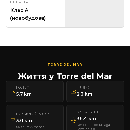
ЕНЕРГІЯ
Клас A
(новобудова)
TORRE DEL MAR
Життя у Torre del Mar
ГОЛЬФ
ПЛЯЖ
5.7 km
2.3 km
АЕРОПОРТ
ПЛЯЖНИЙ КЛУБ
36.4 km
3.0 km
Aeropuerto de Málaga -
Solarium Almanat
Costa del Sol