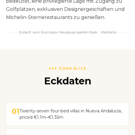
bedeutet, eine privilegierte Lage mit Zugang zu
Golfplätzen, exklusiven Designergeschäften und
Michelin-Sternerestaurants zu genießen.
Erstellt vom Roccabox Neubauprojekte-Desk · Marbella
AUF EINEN BLICK
Eckdaten
01
Twenty-seven four-bed villas in Nueva Andalucía,
priced €1.1m–€1.35m