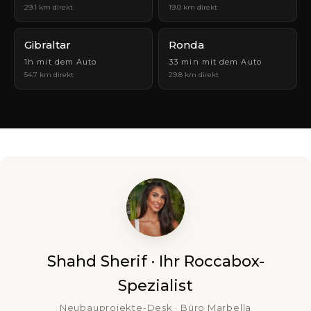
29.1 km direkt
19.0 km direkt
Gibraltar
Ronda
1h mit dem Auto
33 min mit dem Auto
54.7 km direkt
29.8 km direkt
Shahd Sherif · Ihr Roccabox-
Spezialist
Neubauprojekte-Desk · Büro Marbella