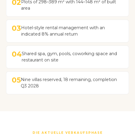
02
Plots of 298–389 m² with 144–148 m² of built
area
03
Hotel-style rental management with an
indicated 8% annual return
04
Shared spa, gym, pools, coworking space and
restaurant on site
05
Nine villas reserved, 18 remaining, completion
Q3 2028
DIE AKTUELLE VERKAUFSPHASE