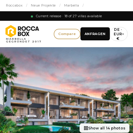
Roccabox
/
Neue Projekte
/
Marbella
/
Current release · 18 of 27 villas available
DE ·
EUR
Compare
ANFRAGEN
▾
€
MARBELLA ·
GEGRÜNDET 2017
Show all 14 photos