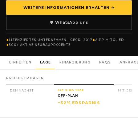
WEITERE INFORMATIONEN ERHALTEN →
💬 WhatsApp uns
LIZENZIERTES UNTERNEHMEN · GEGR. 2017
AIPP MITGLIED
500+ AKTIVE NEUBAUPROJEKTE
EINHEITEN
LAGE
FINANZIERUNG
FAQS
ANFRAG
PROJEKTPHASEN
DEMNÄCHST
SIE SIND HIER
MIT GENE
OFF-PLAN
~32% ERSPARNIS