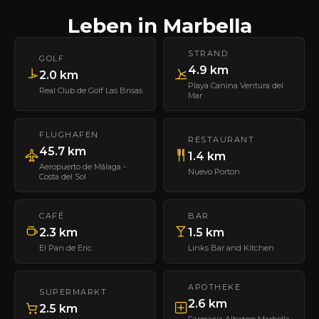
Leben in Marbella
STRAND
GOLF
4.9 km
2.0 km
Playa Canina Ventura del
Real Club de Golf Las Brisas
Mar
FLUGHAFEN
RESTAURANT
45.7 km
1.4 km
Aeropuerto de Málaga -
Nuevo Porton
Costa del Sol
CAFÉ
BAR
2.3 km
1.5 km
El Pan de Eric
Links Bar and Kitchen
APOTHEKE
SUPERMARKT
2.6 km
2.5 km