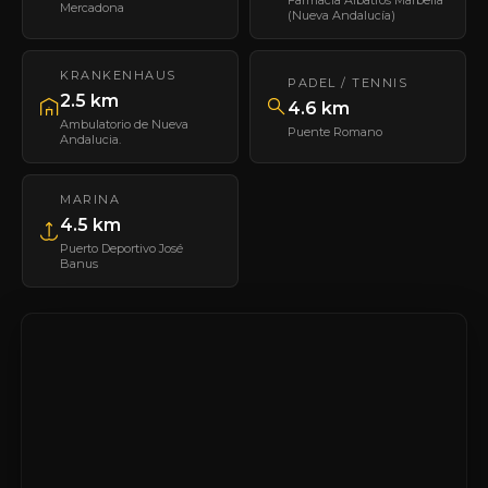
Farmacia Albatros Marbella
Mercadona
(Nueva Andalucía)
KRANKENHAUS
PADEL / TENNIS
2.5 km
4.6 km
Ambulatorio de Nueva
Puente Romano
Andalucia.
MARINA
4.5 km
Puerto Deportivo José
Banus