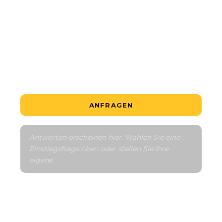
Ist das ein gutes Angebot?
Wie funktioniert der Zahlungsplan?
Erzählen Sie mir von der Umgebung
Mit ähnlichen vergleichen
ANFRAGEN
Antworten erscheinen hier. Wählen Sie eine 
Einstiegsfrage oben oder stellen Sie Ihre 
eigene.