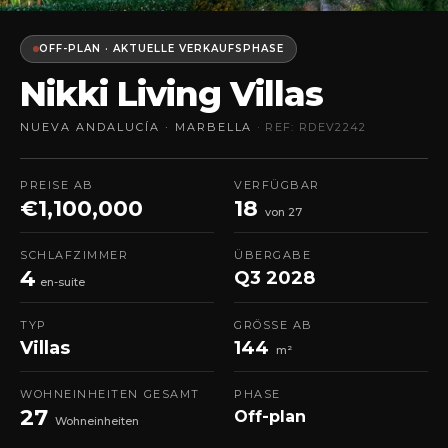
OFF-PLAN · AKTUELLE VERKAUFSPHASE
Nikki Living Villas
NUEVA ANDALUCÍA · MARBELLA
· REF: RDEV2242
PREISE AB
VERFÜGBAR
€1,100,000
18
von 27
SCHLAFZIMMER
ÜBERGABE
4
Q3 2028
en-suite
TYP
GRÖSSE AB
Villas
144
m²
WOHNEINHEITEN GESAMT
PHASE
27
Off-plan
Wohneinheiten